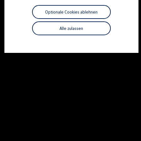
Motorenöl und Flüssigkeiten
Räder und Reifen
Optionale Cookies ablehnen
Pannen- und Unfallhilfe
Economy Service
Volkswagen Teile
Alle zulassen
Zubehör
Modellspezifisches Zubehör
Schutz und Pflege
Transport
Entertainment und Elektronik
Individualisieren
Wallbox und Ladekabel
Digitale Extras
Dienste für Ihr Modell finden
Volkswagen Apps, Login und Shop
Handy und Fahrzeug verbinden
Updates für Software, Karten und Radio
Über Ihr Auto
Vorgängermodelle
Kundeninformationen
Volkswagen Kundenbetreuung
Warn- und Kontrollleuchten
Assistenzsysteme
Digitale Betriebsanleitung
Live Beratung