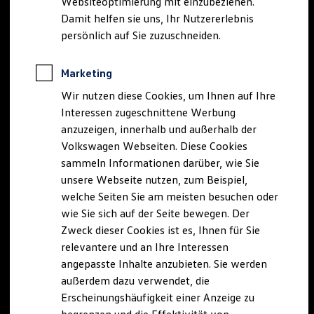
Websiteoptimierung mit einzubeziehen.
Elektrofahrzeugkonzepte
Damit helfen sie uns, Ihr Nutzererlebnis
ID. EVERY1
Reichweite
persönlich auf Sie zuzuschneiden.
Reichweite der ID. Modelle
Reichweite im Winter
Rekuperation
Marketing
Laden
Wir nutzen diese Cookies, um Ihnen auf Ihre
Laden unterwegs
Laden Zuhause
Interessen zugeschnittene Werbung
Ladestationen finden
anzuzeigen, innerhalb und außerhalb der
Ladezeitensimulator
Volkswagen Webseiten. Diese Cookies
Batterie
Sicherheit
sammeln Informationen darüber, wie Sie
Garantie und Lebensdauer
unsere Webseite nutzen, zum Beispiel,
Nachhaltigkeit
welche Seiten Sie am meisten besuchen oder
Technologie
Kosten und Kauf
wie Sie sich auf der Seite bewegen. Der
Verbrauchskosten
Zweck dieser Cookies ist es, Ihnen für Sie
Kaufoptionen
relevantere und an Ihre Interessen
E-Auto-Förderung
Software und Konnektivität
angepasste Inhalte anzubieten. Sie werden
Die ID. Software 6
außerdem dazu verwendet, die
ID. Software Versionen und Updates
Erscheinungshäufigkeit einer Anzeige zu
Digitale Extras
Schnittstellen zu Ihrem ID.