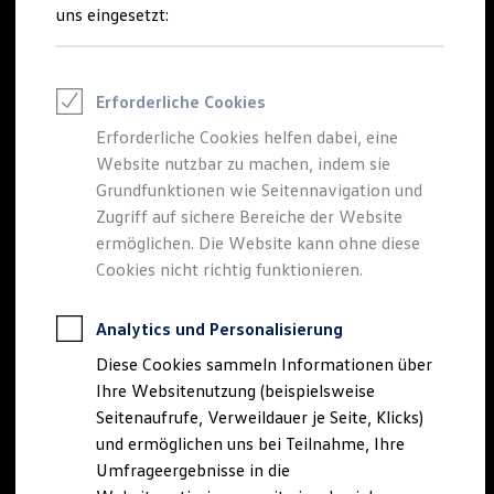
Reifenpakete
uns eingesetzt:
Leasing
Leasing-Angebote
Gebrauchtwagen Leasing
Junge Gebrauchtwagen-Leasing
Erforderliche Cookies
Elektroauto Leasing
Kleinwagen-Leasing
Erforderliche Cookies helfen dabei, eine
Leasing ohne Anzahlung
Website nutzbar zu machen, indem sie
Finanzierung
Autokredit mit Schlussrate
Grundfunktionen wie Seitennavigation und
Versicherungen und Garantien
Zugriff auf sichere Bereiche der Website
Kfz-Versicherung
ermöglichen. Die Website kann ohne diese
Restschuldversicherungen
Garantien
Cookies nicht richtig funktionieren.
Wartungsverträge
Geschäftskunden
Professional Class bei Volkswagen
Analytics und Personalisierung
Großkunden
Diese Cookies sammeln Informationen über
Behörden
Direktkunden
Ihre Websitenutzung (beispielsweise
Sonderfahrzeuge
Seitenaufrufe, Verweildauer je Seite, Klicks)
Anpfiff zum Gewinn
und ermöglichen uns bei Teilnahme, Ihre
Elektromobilität
Elektroautos
Umfrageergebnisse in die
ID. Tutorials