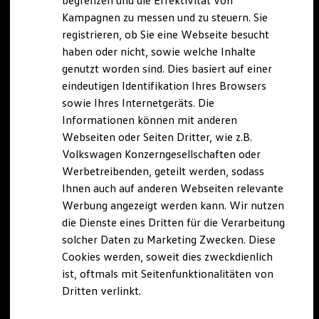
begrenzen und die Effektivität von
Hybridautos
Kampagnen zu messen und zu steuern. Sie
Marke und Erlebnis
registrieren, ob Sie eine Webseite besucht
Volkswagen R und R Experience
R-Modelle
haben oder nicht, sowie welche Inhalte
R Experience
genutzt worden sind. Dies basiert auf einer
Driving Experience
eindeutigen Identifikation Ihres Browsers
Volkswagen entdecken
Werkbesichtigung
sowie Ihres Internetgeräts. Die
Factory visit
Informationen können mit anderen
Lifestyle Shop
Webseiten oder Seiten Dritter, wie z.B.
T-Roc Kollektion
Golf Kollektion
Volkswagen Konzerngesellschaften oder
ID. Kollektion
Werbetreibenden, geteilt werden, sodass
Volkswagen Kollektion
Ihnen auch auf anderen Webseiten relevante
R-Kollektion
GTI Kollektion
Werbung angezeigt werden kann. Wir nutzen
Fußball Drop
die Dienste eines Dritten für die Verarbeitung
we drive football
solcher Daten zu Marketing Zwecken. Diese
#wedriveproud
Besitzer und Service
Cookies werden, soweit dies zweckdienlich
myVolkswagen
ist, oftmals mit Seitenfunktionalitäten von
Software Updates
Dritten verlinkt.
Service und Ersatzteile
Inspektion und HU/AU
Reparaturen und Checks