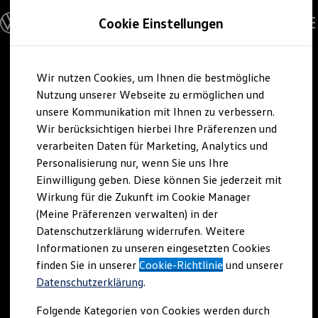
Modelle und Konfigurator
Cookie Einstellungen
Konfigurator
Modelle vergleichen
Konfiguration laden
Zum
Zum
Autosuche
Wir nutzen Cookies, um Ihnen die bestmögliche
Hauptinhalt
Footer
Elektroautos
springen
springen
Nutzung unserer Webseite zu ermöglichen und
ENERGY Sondermodelle
Nutzfahrzeuge
unsere Kommunikation mit Ihnen zu verbessern.
SUV und CUV
Wir berücksichtigen hierbei Ihre Präferenzen und
Familienautos
verarbeiten Daten für Marketing, Analytics und
Kombis
Kompaktwagen
Personalisierung nur, wenn Sie uns Ihre
Sportwagen
Einwilligung geben. Diese können Sie jederzeit mit
Schnell verfügbare Fahrzeuge
Angebote und Produkte
Wirkung für die Zukunft im Cookie Manager
Aktuelle Angebote
(Meine Präferenzen verwalten) in der
E-Auto-Förderung
Datenschutzerklärung widerrufen. Weitere
Volkswagen Marktplatz
Informationen zu unseren eingesetzten Cookies
Die ENERGY Sondermodelle
Junge Gebrauchtwagen und Gebrauchtwagen
finden Sie in unserer
Cookie-Richtlinie
und unserer
Volkswagen Zertifizierte Gebrauchtwagen
Datenschutzerklärung
.
Elektromobilität bei Gebrauchtwagen
Zubehör- und Serviceangebote
Folgende Kategorien von Cookies werden durch
Saisonangebote