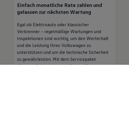
Einfach monatliche Rate zahlen und
gelassen zur nächsten Wartung
Egal ob Elektroauto oder klassischer
Verbrenner – regelmäßige Wartungen und
Inspektionen sind wichtig, um den Werterhalt
und die Leistung Ihres
Volkswagen
zu
unterstützen und um die technische Sicherheit
zu gewährleisten. Mit dem Servicepaket
Wartung & Inspektion profitieren Sie von
folgenden Vorteilen:
Planbare Kosten für Inspektion und
Wartung für einen monatlichen
Beitrag
Professioneller
Service
in einer
Volkswagen
Vertragswerkstatt
Mobilitätsgarantie