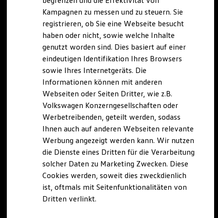
begrenzen und die Effektivität von
Hybridautos
Kampagnen zu messen und zu steuern. Sie
Marke und Erlebnis
registrieren, ob Sie eine Webseite besucht
Volkswagen R und R Experience
R-Modelle
haben oder nicht, sowie welche Inhalte
R Experience
genutzt worden sind. Dies basiert auf einer
Driving Experience
eindeutigen Identifikation Ihres Browsers
Volkswagen entdecken
Werkbesichtigung
sowie Ihres Internetgeräts. Die
Factory visit
Informationen können mit anderen
Lifestyle Shop
Webseiten oder Seiten Dritter, wie z.B.
T-Roc Kollektion
Golf Kollektion
Volkswagen Konzerngesellschaften oder
ID. Kollektion
Werbetreibenden, geteilt werden, sodass
Volkswagen Kollektion
Ihnen auch auf anderen Webseiten relevante
R-Kollektion
GTI Kollektion
Werbung angezeigt werden kann. Wir nutzen
Fußball Drop
die Dienste eines Dritten für die Verarbeitung
we drive football
solcher Daten zu Marketing Zwecken. Diese
#wedriveproud
Besitzer und Service
Cookies werden, soweit dies zweckdienlich
myVolkswagen
ist, oftmals mit Seitenfunktionalitäten von
Software Updates
Dritten verlinkt.
Service und Ersatzteile
Inspektion und HU/AU
Reparaturen und Checks