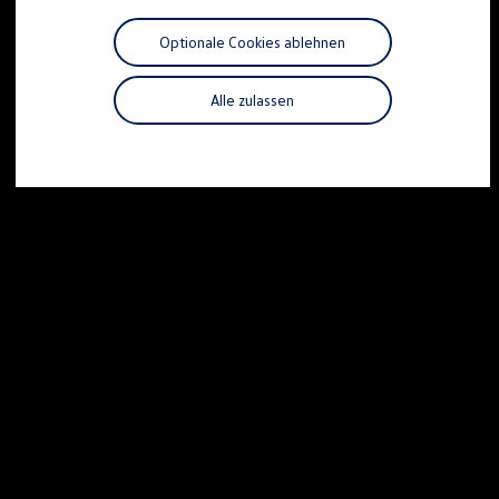
Motorenöl und Flüssigkeiten
Räder und Reifen
Optionale Cookies ablehnen
Pannen- und Unfallhilfe
Economy Service
Volkswagen Teile
Alle zulassen
Zubehör
Modellspezifisches Zubehör
Schutz und Pflege
Transport
Entertainment und Elektronik
Individualisieren
Wallbox und Ladekabel
Digitale Extras
Dienste für Ihr Modell finden
Volkswagen Apps, Login und Shop
Handy und Fahrzeug verbinden
Updates für Software, Karten und Radio
Über Ihr Auto
Vorgängermodelle
Kundeninformationen
Volkswagen Kundenbetreuung
Warn- und Kontrollleuchten
Assistenzsysteme
Digitale Betriebsanleitung
Live Beratung