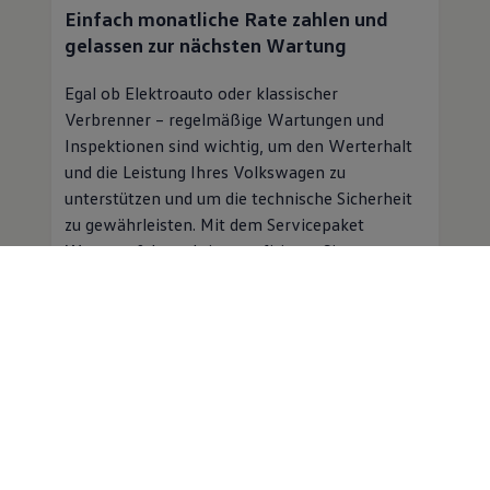
Einfach monatliche Rate zahlen und
gelassen zur nächsten Wartung
Egal ob Elektroauto oder klassischer
Verbrenner – regelmäßige Wartungen und
Inspektionen sind wichtig, um den Werterhalt
und die Leistung Ihres
Volkswagen
zu
unterstützen und um die technische Sicherheit
zu gewährleisten. Mit dem Servicepaket
Wartung & Inspektion profitieren Sie von
folgenden Vorteilen:
Planbare Kosten für Inspektion und
Wartung für einen monatlichen
Beitrag
Professioneller
Service
in einer
Volkswagen
Vertragswerkstatt
Mobilitätsgarantie