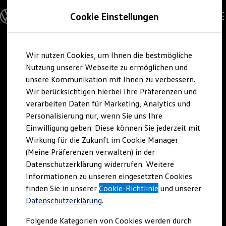
Modelle und Konfigurator
Cookie Einstellungen
Konfigurator
Modelle vergleichen
Konfiguration laden
Zum
Zum
Autosuche
Wir nutzen Cookies, um Ihnen die bestmögliche
Hauptinhalt
Footer
Elektroautos
springen
springen
Nutzung unserer Webseite zu ermöglichen und
ENERGY Sondermodelle
Nutzfahrzeuge
unsere Kommunikation mit Ihnen zu verbessern.
SUV und CUV
Wir berücksichtigen hierbei Ihre Präferenzen und
Familienautos
verarbeiten Daten für Marketing, Analytics und
Kombis
Kompaktwagen
Personalisierung nur, wenn Sie uns Ihre
Sportwagen
Einwilligung geben. Diese können Sie jederzeit mit
Schnell verfügbare Fahrzeuge
Angebote und Produkte
Wirkung für die Zukunft im Cookie Manager
Aktuelle Angebote
(Meine Präferenzen verwalten) in der
E-Auto-Förderung
Datenschutzerklärung widerrufen. Weitere
Volkswagen Marktplatz
Informationen zu unseren eingesetzten Cookies
Die ENERGY Sondermodelle
Junge Gebrauchtwagen und Gebrauchtwagen
finden Sie in unserer
Cookie-Richtlinie
und unserer
Volkswagen Zertifizierte Gebrauchtwagen
Datenschutzerklärung
.
Elektromobilität bei Gebrauchtwagen
Zubehör- und Serviceangebote
Folgende Kategorien von Cookies werden durch
Saisonangebote