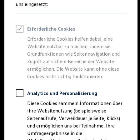
Reifenpakete
uns eingesetzt:
Leasing
Leasing-Angebote
Gebrauchtwagen Leasing
Junge Gebrauchtwagen-Leasing
Erforderliche Cookies
Elektroauto Leasing
Kleinwagen-Leasing
Erforderliche Cookies helfen dabei, eine
Leasing ohne Anzahlung
Website nutzbar zu machen, indem sie
Finanzierung
Autokredit mit Schlussrate
Grundfunktionen wie Seitennavigation und
Versicherungen und Garantien
Zugriff auf sichere Bereiche der Website
Kfz-Versicherung
ermöglichen. Die Website kann ohne diese
Restschuldversicherungen
Garantien
Cookies nicht richtig funktionieren.
Wartungsverträge
Geschäftskunden
Professional Class bei Volkswagen
Analytics und Personalisierung
Großkunden
Diese Cookies sammeln Informationen über
Behörden
Direktkunden
Ihre Websitenutzung (beispielsweise
Sonderfahrzeuge
Seitenaufrufe, Verweildauer je Seite, Klicks)
Anpfiff zum Gewinn
und ermöglichen uns bei Teilnahme, Ihre
Elektromobilität
Elektroautos
Umfrageergebnisse in die
ID. Tutorials