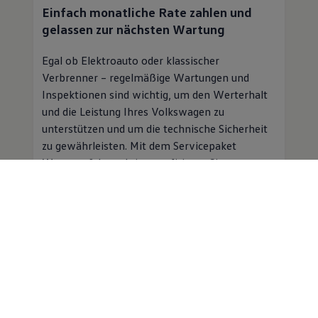
Einfach monatliche Rate zahlen und
gelassen zur nächsten Wartung
Egal ob Elektroauto oder klassischer
Verbrenner – regelmäßige Wartungen und
Inspektionen sind wichtig, um den Werterhalt
und die Leistung Ihres
Volkswagen
zu
unterstützen und um die technische Sicherheit
zu gewährleisten. Mit dem Servicepaket
Wartung & Inspektion profitieren Sie von
folgenden Vorteilen:
Planbare Kosten für Inspektion und
Wartung für einen monatlichen
Beitrag
Professioneller
Service
in einer
Volkswagen
Vertragswerkstatt
Mobilitätsgarantie