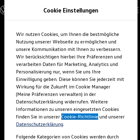
Modelle und Konfigurator
Cookie Einstellungen
Konfigurator
Modelle vergleichen
Konfiguration laden
Zum
Zum
Autosuche
Wir nutzen Cookies, um Ihnen die bestmögliche
Hauptinhalt
Footer
Elektroautos
springen
springen
Nutzung unserer Webseite zu ermöglichen und
ENERGY Sondermodelle
Nutzfahrzeuge
unsere Kommunikation mit Ihnen zu verbessern.
SUV und CUV
Wir berücksichtigen hierbei Ihre Präferenzen und
Familienautos
verarbeiten Daten für Marketing, Analytics und
Kombis
Kompaktwagen
Personalisierung nur, wenn Sie uns Ihre
Sportwagen
Einwilligung geben. Diese können Sie jederzeit mit
Schnell verfügbare Fahrzeuge
Angebote und Produkte
Wirkung für die Zukunft im Cookie Manager
Aktuelle Angebote
(Meine Präferenzen verwalten) in der
E-Auto-Förderung
Datenschutzerklärung widerrufen. Weitere
Volkswagen Marktplatz
Informationen zu unseren eingesetzten Cookies
Die ENERGY Sondermodelle
Junge Gebrauchtwagen und Gebrauchtwagen
finden Sie in unserer
Cookie-Richtlinie
und unserer
Volkswagen Zertifizierte Gebrauchtwagen
Datenschutzerklärung
.
Elektromobilität bei Gebrauchtwagen
Zubehör- und Serviceangebote
Folgende Kategorien von Cookies werden durch
Saisonangebote