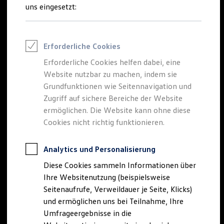
Reifenpakete
uns eingesetzt:
Leasing
Leasing-Angebote
Gebrauchtwagen Leasing
Junge Gebrauchtwagen-Leasing
Erforderliche Cookies
Elektroauto Leasing
Kleinwagen-Leasing
Erforderliche Cookies helfen dabei, eine
Leasing ohne Anzahlung
Website nutzbar zu machen, indem sie
Finanzierung
Autokredit mit Schlussrate
Grundfunktionen wie Seitennavigation und
Versicherungen und Garantien
Zugriff auf sichere Bereiche der Website
Kfz-Versicherung
ermöglichen. Die Website kann ohne diese
Restschuldversicherungen
Garantien
Cookies nicht richtig funktionieren.
Wartungsverträge
Geschäftskunden
Professional Class bei Volkswagen
Analytics und Personalisierung
Großkunden
Diese Cookies sammeln Informationen über
Behörden
Direktkunden
Ihre Websitenutzung (beispielsweise
Sonderfahrzeuge
Seitenaufrufe, Verweildauer je Seite, Klicks)
Anpfiff zum Gewinn
und ermöglichen uns bei Teilnahme, Ihre
Elektromobilität
Elektroautos
Umfrageergebnisse in die
ID. Tutorials