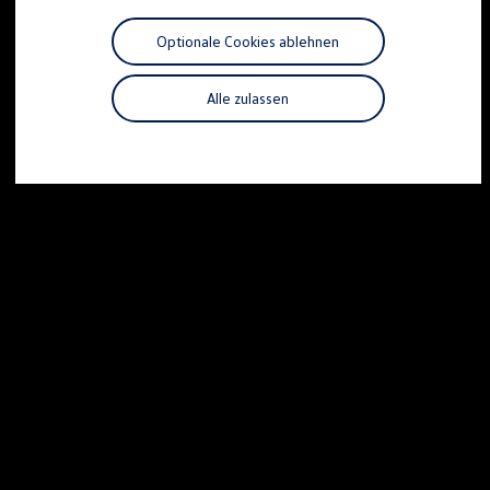
Motorenöl und Flüssigkeiten
Räder und Reifen
Optionale Cookies ablehnen
Pannen- und Unfallhilfe
Economy Service
Volkswagen Teile
Alle zulassen
Zubehör
Modellspezifisches Zubehör
Schutz und Pflege
Transport
Entertainment und Elektronik
Individualisieren
Wallbox und Ladekabel
Digitale Extras
Dienste für Ihr Modell finden
Volkswagen Apps, Login und Shop
Handy und Fahrzeug verbinden
Updates für Software, Karten und Radio
Über Ihr Auto
Vorgängermodelle
Kundeninformationen
Volkswagen Kundenbetreuung
Warn- und Kontrollleuchten
Assistenzsysteme
Digitale Betriebsanleitung
Live Beratung