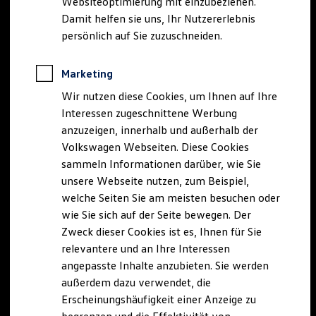
Websiteoptimierung mit einzubeziehen.
Elektrofahrzeugkonzepte
Damit helfen sie uns, Ihr Nutzererlebnis
ID. EVERY1
Reichweite
persönlich auf Sie zuzuschneiden.
Reichweite der ID. Modelle
Reichweite im Winter
Rekuperation
Marketing
Laden
Wir nutzen diese Cookies, um Ihnen auf Ihre
Laden unterwegs
Laden Zuhause
Interessen zugeschnittene Werbung
Ladestationen finden
anzuzeigen, innerhalb und außerhalb der
Ladezeitensimulator
Volkswagen Webseiten. Diese Cookies
Batterie
Sicherheit
sammeln Informationen darüber, wie Sie
Garantie und Lebensdauer
unsere Webseite nutzen, zum Beispiel,
Nachhaltigkeit
welche Seiten Sie am meisten besuchen oder
Technologie
Kosten und Kauf
wie Sie sich auf der Seite bewegen. Der
Verbrauchskosten
Zweck dieser Cookies ist es, Ihnen für Sie
Kaufoptionen
relevantere und an Ihre Interessen
E-Auto-Förderung
Software und Konnektivität
angepasste Inhalte anzubieten. Sie werden
Die ID. Software 6
außerdem dazu verwendet, die
ID. Software Versionen und Updates
Erscheinungshäufigkeit einer Anzeige zu
Digitale Extras
Schnittstellen zu Ihrem ID.