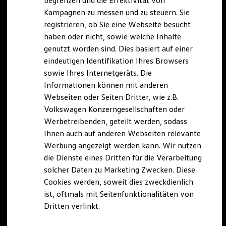
begrenzen und die Effektivität von
Hybridautos
Kampagnen zu messen und zu steuern. Sie
Marke und Erlebnis
registrieren, ob Sie eine Webseite besucht
Volkswagen R und R Experience
R-Modelle
haben oder nicht, sowie welche Inhalte
R Experience
genutzt worden sind. Dies basiert auf einer
Driving Experience
eindeutigen Identifikation Ihres Browsers
Volkswagen entdecken
Werkbesichtigung
sowie Ihres Internetgeräts. Die
Factory visit
Informationen können mit anderen
Lifestyle Shop
Webseiten oder Seiten Dritter, wie z.B.
T-Roc Kollektion
Golf Kollektion
Volkswagen Konzerngesellschaften oder
ID. Kollektion
Werbetreibenden, geteilt werden, sodass
Volkswagen Kollektion
Ihnen auch auf anderen Webseiten relevante
R-Kollektion
GTI Kollektion
Werbung angezeigt werden kann. Wir nutzen
Fußball Drop
die Dienste eines Dritten für die Verarbeitung
we drive football
solcher Daten zu Marketing Zwecken. Diese
#wedriveproud
Besitzer und Service
Cookies werden, soweit dies zweckdienlich
myVolkswagen
ist, oftmals mit Seitenfunktionalitäten von
Software Updates
Dritten verlinkt.
Service und Ersatzteile
Inspektion und HU/AU
Reparaturen und Checks