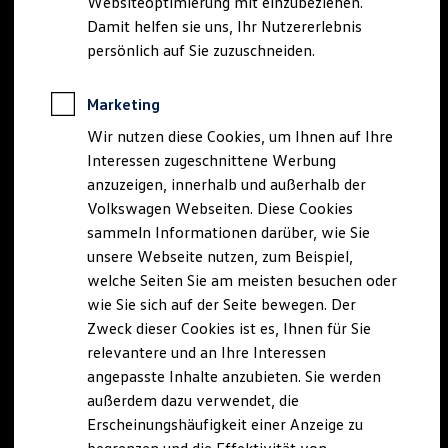
Websiteoptimierung mit einzubeziehen.
Elektrofahrzeugkonzepte
Damit helfen sie uns, Ihr Nutzererlebnis
ID. EVERY1
Reichweite
persönlich auf Sie zuzuschneiden.
Reichweite der ID. Modelle
Reichweite im Winter
Rekuperation
Marketing
Laden
Wir nutzen diese Cookies, um Ihnen auf Ihre
Laden unterwegs
Laden Zuhause
Interessen zugeschnittene Werbung
Ladestationen finden
anzuzeigen, innerhalb und außerhalb der
Ladezeitensimulator
Volkswagen Webseiten. Diese Cookies
Batterie
Sicherheit
sammeln Informationen darüber, wie Sie
Garantie und Lebensdauer
unsere Webseite nutzen, zum Beispiel,
Nachhaltigkeit
welche Seiten Sie am meisten besuchen oder
Technologie
Kosten und Kauf
wie Sie sich auf der Seite bewegen. Der
Verbrauchskosten
Zweck dieser Cookies ist es, Ihnen für Sie
Kaufoptionen
relevantere und an Ihre Interessen
E-Auto-Förderung
Software und Konnektivität
angepasste Inhalte anzubieten. Sie werden
Die ID. Software 6
außerdem dazu verwendet, die
ID. Software Versionen und Updates
Erscheinungshäufigkeit einer Anzeige zu
Digitale Extras
Schnittstellen zu Ihrem ID.