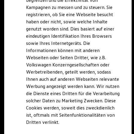
begrenzen und die Effektivität von
Hybridautos
Kampagnen zu messen und zu steuern. Sie
Marke und Erlebnis
registrieren, ob Sie eine Webseite besucht
Volkswagen R und R Experience
R-Modelle
haben oder nicht, sowie welche Inhalte
R Experience
genutzt worden sind. Dies basiert auf einer
Driving Experience
eindeutigen Identifikation Ihres Browsers
Volkswagen entdecken
Werkbesichtigung
sowie Ihres Internetgeräts. Die
Factory visit
Informationen können mit anderen
Lifestyle Shop
Webseiten oder Seiten Dritter, wie z.B.
T-Roc Kollektion
Golf Kollektion
Volkswagen Konzerngesellschaften oder
ID. Kollektion
Werbetreibenden, geteilt werden, sodass
Volkswagen Kollektion
Ihnen auch auf anderen Webseiten relevante
R-Kollektion
GTI Kollektion
Werbung angezeigt werden kann. Wir nutzen
Fußball Drop
die Dienste eines Dritten für die Verarbeitung
we drive football
solcher Daten zu Marketing Zwecken. Diese
#wedriveproud
Besitzer und Service
Cookies werden, soweit dies zweckdienlich
myVolkswagen
ist, oftmals mit Seitenfunktionalitäten von
Software Updates
Dritten verlinkt.
Service und Ersatzteile
Inspektion und HU/AU
Reparaturen und Checks