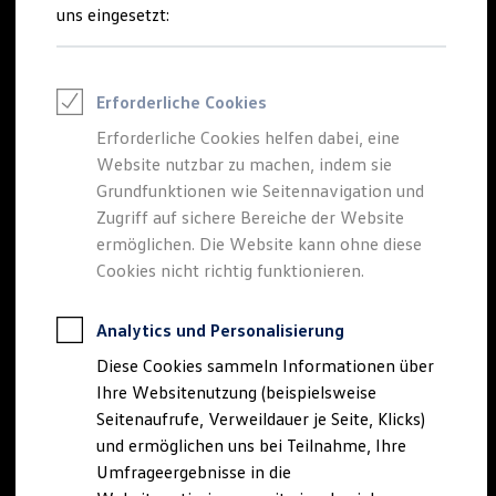
Reifenpakete
uns eingesetzt:
Leasing
Leasing-Angebote
Gebrauchtwagen Leasing
Junge Gebrauchtwagen-Leasing
Erforderliche Cookies
Elektroauto Leasing
Kleinwagen-Leasing
Erforderliche Cookies helfen dabei, eine
Leasing ohne Anzahlung
Website nutzbar zu machen, indem sie
Finanzierung
Autokredit mit Schlussrate
Grundfunktionen wie Seitennavigation und
Versicherungen und Garantien
Zugriff auf sichere Bereiche der Website
Kfz-Versicherung
ermöglichen. Die Website kann ohne diese
Restschuldversicherungen
Garantien
Cookies nicht richtig funktionieren.
Wartungsverträge
Geschäftskunden
Professional Class bei Volkswagen
Analytics und Personalisierung
Großkunden
Diese Cookies sammeln Informationen über
Behörden
Direktkunden
Ihre Websitenutzung (beispielsweise
Sonderfahrzeuge
Seitenaufrufe, Verweildauer je Seite, Klicks)
Anpfiff zum Gewinn
und ermöglichen uns bei Teilnahme, Ihre
Elektromobilität
Elektroautos
Umfrageergebnisse in die
ID. Tutorials