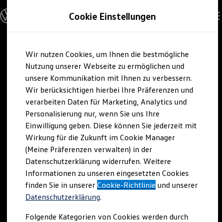
Modelle und Konfigurator
Cookie Einstellungen
Konfigurator
Modelle vergleichen
Konfiguration laden
Zum
Zum
Autosuche
Wir nutzen Cookies, um Ihnen die bestmögliche
Hauptinhalt
Footer
Elektroautos
springen
springen
Nutzung unserer Webseite zu ermöglichen und
ENERGY Sondermodelle
Nutzfahrzeuge
unsere Kommunikation mit Ihnen zu verbessern.
SUV und CUV
Wir berücksichtigen hierbei Ihre Präferenzen und
Familienautos
verarbeiten Daten für Marketing, Analytics und
Kombis
Kompaktwagen
Personalisierung nur, wenn Sie uns Ihre
Sportwagen
Einwilligung geben. Diese können Sie jederzeit mit
Schnell verfügbare Fahrzeuge
Angebote und Produkte
Wirkung für die Zukunft im Cookie Manager
Aktuelle Angebote
(Meine Präferenzen verwalten) in der
E-Auto-Förderung
Datenschutzerklärung widerrufen. Weitere
Volkswagen Marktplatz
Informationen zu unseren eingesetzten Cookies
Die ENERGY Sondermodelle
Junge Gebrauchtwagen und Gebrauchtwagen
finden Sie in unserer
Cookie-Richtlinie
und unserer
Volkswagen Zertifizierte Gebrauchtwagen
Datenschutzerklärung
.
Elektromobilität bei Gebrauchtwagen
Zubehör- und Serviceangebote
Folgende Kategorien von Cookies werden durch
Saisonangebote