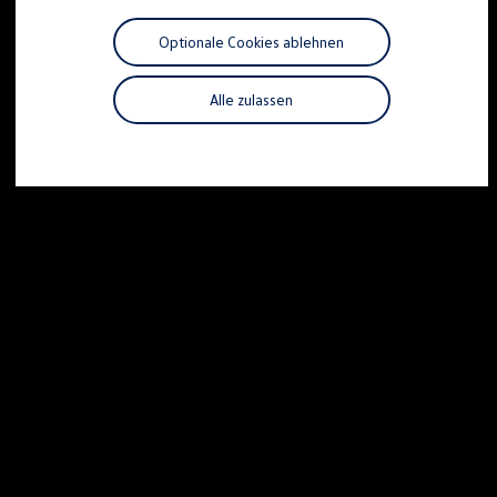
Motorenöl und Flüssigkeiten
Räder und Reifen
Optionale Cookies ablehnen
Pannen- und Unfallhilfe
Economy Service
Volkswagen Teile
Alle zulassen
Zubehör
Modellspezifisches Zubehör
Schutz und Pflege
Transport
Entertainment und Elektronik
Individualisieren
Wallbox und Ladekabel
Digitale Extras
Dienste für Ihr Modell finden
Volkswagen Apps, Login und Shop
Handy und Fahrzeug verbinden
Updates für Software, Karten und Radio
Über Ihr Auto
Vorgängermodelle
Kundeninformationen
Volkswagen Kundenbetreuung
Warn- und Kontrollleuchten
Assistenzsysteme
Digitale Betriebsanleitung
Live Beratung