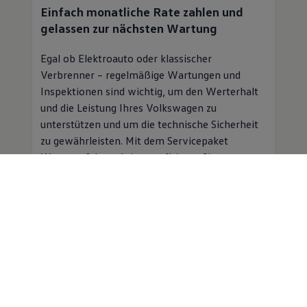
Einfach monatliche Rate zahlen und
gelassen zur nächsten Wartung
Egal ob Elektroauto oder klassischer
Verbrenner – regelmäßige Wartungen und
Inspektionen sind wichtig, um den Werterhalt
und die Leistung Ihres
Volkswagen
zu
unterstützen und um die technische Sicherheit
zu gewährleisten. Mit dem Servicepaket
Wartung & Inspektion profitieren Sie von
folgenden Vorteilen:
Planbare Kosten für Inspektion und
Wartung für einen monatlichen
Beitrag
Professioneller
Service
in einer
Volkswagen
Vertragswerkstatt
Mobilitätsgarantie