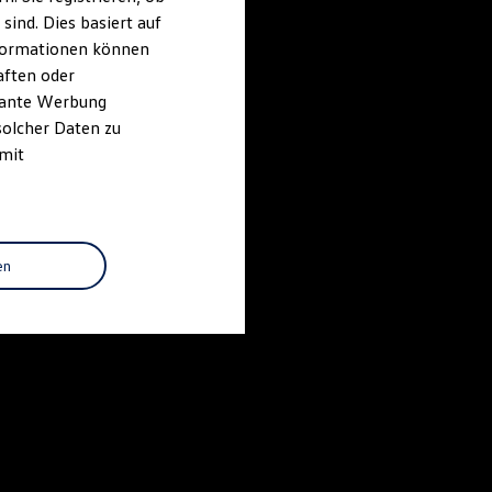
ind. Dies basiert auf
Informationen können
aften oder
evante Werbung
solcher Daten zu
 mit
en