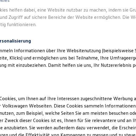
okies
kies helfen dabei, eine Website nutzbar zu machen, indem sie G
und Zugriff auf sichere Bereiche der Website ermöglichen. Die W
tig funktionieren.
rsonalisierung
mmeln Informationen über Ihre Websitenutzung (beispielsweise S
eite, Klicks) und ermöglichen uns bei Teilnahme, Ihre Umfrageerge
g mit einzubeziehen. Damit helfen sie uns, Ihr Nutzererlebnis pe
Cookies, um Ihnen auf Ihre Interessen zugeschnittene Werbung a
r Volkswagen Webseiten. Diese Cookies sammeln Informationen 
utzen, zum Beispiel, welche Seiten Sie am meisten besuchen oder
r Zweck dieser Cookies ist es, Ihnen für Sie relevantere und an I
e anzubieten. Sie werden außerdem dazu verwendet, die Erschein
zen und die Effektivität von Kampagnen zu messen und zu steuern