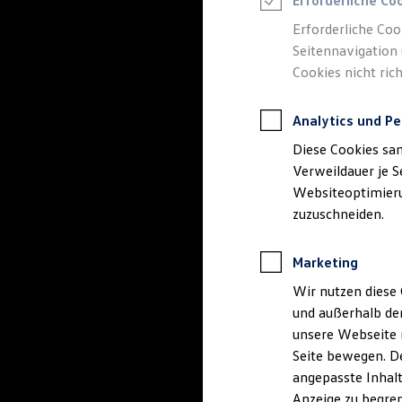
Erforderliche Co
Reifenpakete
Leasing
Erforderliche Coo
Leasing-Angebote
Seitennavigation 
Gebrauchtwagen Leasing
Cookies nicht rich
Junge Gebrauchtwagen-Leasing
Elektroauto Leasing
Kleinwagen-Leasing
Analytics und Pe
Leasing ohne Anzahlung
Finanzierung
Diese Cookies sa
Autokredit mit Schlussrate
Versicherungen und Garantien
Verweildauer je S
Kfz-Versicherung
Websiteoptimierun
Restschuldversicherungen
zuzuschneiden.
Garantien
Wartungsverträge
Geschäftskunden
Marketing
Professional Class bei Volkswagen
Großkunden
Wir nutzen diese 
Behörden
und außerhalb de
Direktkunden
Sonderfahrzeuge
unsere Webseite n
Anpfiff zum Gewinn
Seite bewegen. De
Elektromobilität
angepasste Inhalt
Elektroautos
ID. Tutorials
Anzeige zu begren