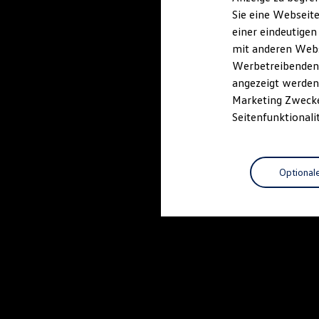
Elektrofahrzeugkonzepte
Sie eine Webseite
ID. EVERY1
einer eindeutigen
Reichweite
Reichweite der ID. Modelle
mit anderen Webse
Reichweite im Winter
Werbetreibenden,
Rekuperation
angezeigt werden 
Laden
Laden unterwegs
Marketing Zwecken
Laden Zuhause
Seitenfunktionali
Ladestationen finden
Ladezeitensimulator
Batterie
Sicherheit
Optional
Garantie und Lebensdauer
Nachhaltigkeit
Technologie
Kosten und Kauf
Verbrauchskosten
Kaufoptionen
E-Auto-Förderung
Software und Konnektivität
Die ID. Software 6
ID. Software Versionen und Updates
Digitale Extras
Schnittstellen zu Ihrem ID.