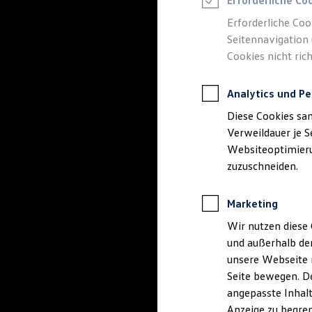
Erforderliche Co
Reifenpakete
Leasing
Erforderliche Coo
Leasing-Angebote
Seitennavigation 
Gebrauchtwagen Leasing
Cookies nicht rich
Junge Gebrauchtwagen-Leasing
Elektroauto Leasing
Kleinwagen-Leasing
Analytics und Pe
Leasing ohne Anzahlung
Finanzierung
Diese Cookies sa
Autokredit mit Schlussrate
Versicherungen und Garantien
Verweildauer je S
Kfz-Versicherung
Websiteoptimierun
Restschuldversicherungen
zuzuschneiden.
Garantien
Wartungsverträge
Geschäftskunden
Marketing
Professional Class bei Volkswagen
Großkunden
Wir nutzen diese 
Behörden
und außerhalb de
Direktkunden
Sonderfahrzeuge
unsere Webseite n
Anpfiff zum Gewinn
Seite bewegen. De
Elektromobilität
angepasste Inhalt
Elektroautos
ID. Tutorials
Anzeige zu begren