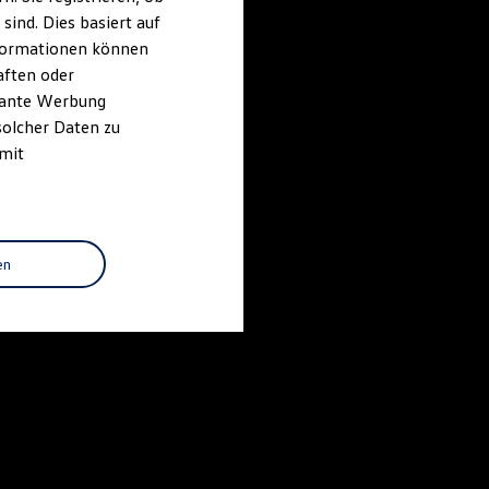
ind. Dies basiert auf
Informationen können
aften oder
evante Werbung
solcher Daten zu
 mit
en