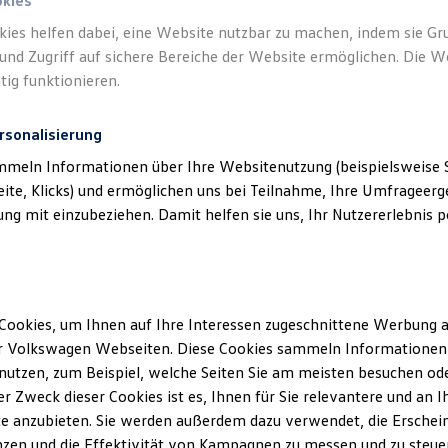
okies
kies helfen dabei, eine Website nutzbar zu machen, indem sie G
und Zugriff auf sichere Bereiche der Website ermöglichen. Die W
tig funktionieren.
rsonalisierung
mmeln Informationen über Ihre Websitenutzung (beispielsweise S
eite, Klicks) und ermöglichen uns bei Teilnahme, Ihre Umfrageerge
g mit einzubeziehen. Damit helfen sie uns, Ihr Nutzererlebnis pe
Cookies, um Ihnen auf Ihre Interessen zugeschnittene Werbung a
r Volkswagen Webseiten. Diese Cookies sammeln Informationen 
utzen, zum Beispiel, welche Seiten Sie am meisten besuchen oder
r Zweck dieser Cookies ist es, Ihnen für Sie relevantere und an I
e anzubieten. Sie werden außerdem dazu verwendet, die Erschein
zen und die Effektivität von Kampagnen zu messen und zu steuern