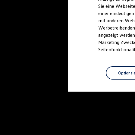
Elektrofahrzeugkonzepte
Sie eine Webseite
ID. EVERY1
einer eindeutigen
Reichweite
Reichweite der ID. Modelle
mit anderen Webse
Reichweite im Winter
Werbetreibenden,
Rekuperation
angezeigt werden 
Laden
Laden unterwegs
Marketing Zwecken
Laden Zuhause
Seitenfunktionali
Ladestationen finden
Ladezeitensimulator
Batterie
Sicherheit
Optional
Garantie und Lebensdauer
Nachhaltigkeit
Technologie
Kosten und Kauf
Verbrauchskosten
Kaufoptionen
E-Auto-Förderung
Software und Konnektivität
Die ID. Software 6
ID. Software Versionen und Updates
Digitale Extras
Schnittstellen zu Ihrem ID.