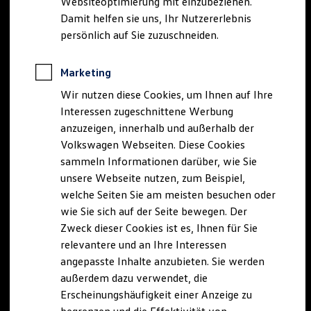
Websiteoptimierung mit einzubeziehen.
Elektrofahrzeugkonzepte
Damit helfen sie uns, Ihr Nutzererlebnis
ID. EVERY1
Reichweite
persönlich auf Sie zuzuschneiden.
Reichweite der ID. Modelle
Reichweite im Winter
Rekuperation
Marketing
Laden
Wir nutzen diese Cookies, um Ihnen auf Ihre
Laden unterwegs
Laden Zuhause
Interessen zugeschnittene Werbung
Ladestationen finden
anzuzeigen, innerhalb und außerhalb der
Ladezeitensimulator
Volkswagen Webseiten. Diese Cookies
Batterie
Sicherheit
sammeln Informationen darüber, wie Sie
Garantie und Lebensdauer
unsere Webseite nutzen, zum Beispiel,
Nachhaltigkeit
welche Seiten Sie am meisten besuchen oder
Technologie
Kosten und Kauf
wie Sie sich auf der Seite bewegen. Der
Verbrauchskosten
Zweck dieser Cookies ist es, Ihnen für Sie
Kaufoptionen
relevantere und an Ihre Interessen
E-Auto-Förderung
Software und Konnektivität
angepasste Inhalte anzubieten. Sie werden
Die ID. Software 6
außerdem dazu verwendet, die
ID. Software Versionen und Updates
Erscheinungshäufigkeit einer Anzeige zu
Digitale Extras
Schnittstellen zu Ihrem ID.