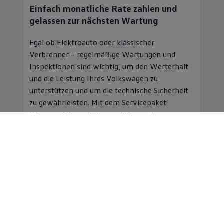
Einfach monatliche Rate zahlen und
gelassen zur nächsten Wartung
Egal ob Elektroauto oder klassischer
Verbrenner – regelmäßige Wartungen und
Inspektionen sind wichtig, um den Werterhalt
und die Leistung Ihres
Volkswagen
zu
unterstützen und um die technische Sicherheit
zu gewährleisten. Mit dem Servicepaket
Wartung & Inspektion profitieren Sie von
folgenden Vorteilen:
Planbare Kosten für Inspektion und
Wartung für einen monatlichen
Beitrag
Professioneller
Service
in einer
Volkswagen
Vertragswerkstatt
Mobilitätsgarantie