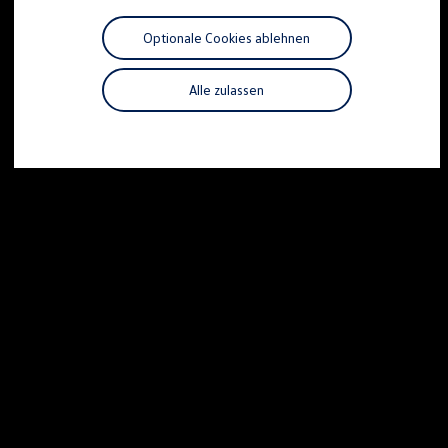
Motorenöl und Flüssigkeiten
Räder und Reifen
Optionale Cookies ablehnen
Pannen- und Unfallhilfe
Economy Service
Volkswagen Teile
Alle zulassen
Zubehör
Modellspezifisches Zubehör
Schutz und Pflege
Transport
Entertainment und Elektronik
Individualisieren
Wallbox und Ladekabel
Digitale Extras
Dienste für Ihr Modell finden
Volkswagen Apps, Login und Shop
Handy und Fahrzeug verbinden
Updates für Software, Karten und Radio
Über Ihr Auto
Vorgängermodelle
Kundeninformationen
Volkswagen Kundenbetreuung
Warn- und Kontrollleuchten
Assistenzsysteme
Digitale Betriebsanleitung
Live Beratung