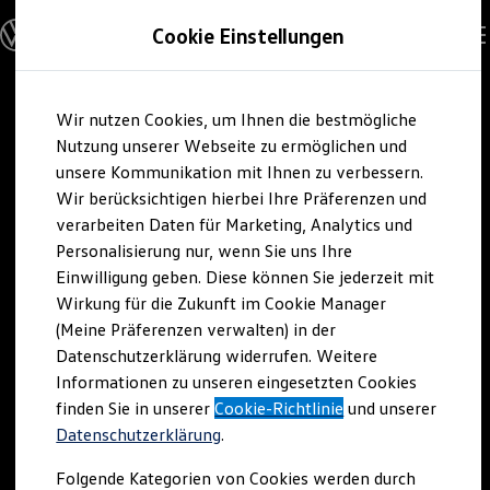
Modelle und Konfigurator
Cookie Einstellungen
Konfigurator
Modelle vergleichen
Konfiguration laden
Zum
Zum
Autosuche
Wir nutzen Cookies, um Ihnen die bestmögliche
Hauptinhalt
Footer
Elektroautos
springen
springen
Nutzung unserer Webseite zu ermöglichen und
ENERGY Sondermodelle
Nutzfahrzeuge
unsere Kommunikation mit Ihnen zu verbessern.
SUV und CUV
Wir berücksichtigen hierbei Ihre Präferenzen und
Familienautos
verarbeiten Daten für Marketing, Analytics und
Kombis
Kompaktwagen
Personalisierung nur, wenn Sie uns Ihre
Sportwagen
Einwilligung geben. Diese können Sie jederzeit mit
Schnell verfügbare Fahrzeuge
Angebote und Produkte
Wirkung für die Zukunft im Cookie Manager
Aktuelle Angebote
(Meine Präferenzen verwalten) in der
E-Auto-Förderung
Datenschutzerklärung widerrufen. Weitere
Volkswagen Marktplatz
Informationen zu unseren eingesetzten Cookies
Die ENERGY Sondermodelle
Junge Gebrauchtwagen und Gebrauchtwagen
finden Sie in unserer
Cookie-Richtlinie
und unserer
Volkswagen Zertifizierte Gebrauchtwagen
Datenschutzerklärung
.
Elektromobilität bei Gebrauchtwagen
Zubehör- und Serviceangebote
Folgende Kategorien von Cookies werden durch
Saisonangebote