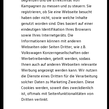
begrenzen und die Effektivität von
Hybridautos
Kampagnen zu messen und zu steuern. Sie
Marke und Erlebnis
registrieren, ob Sie eine Webseite besucht
Volkswagen R und R Experience
R-Modelle
haben oder nicht, sowie welche Inhalte
R Experience
genutzt worden sind. Dies basiert auf einer
Driving Experience
eindeutigen Identifikation Ihres Browsers
Volkswagen entdecken
Werkbesichtigung
sowie Ihres Internetgeräts. Die
Factory visit
Informationen können mit anderen
Lifestyle Shop
Webseiten oder Seiten Dritter, wie z.B.
T-Roc Kollektion
Golf Kollektion
Volkswagen Konzerngesellschaften oder
ID. Kollektion
Werbetreibenden, geteilt werden, sodass
Volkswagen Kollektion
Ihnen auch auf anderen Webseiten relevante
R-Kollektion
GTI Kollektion
Werbung angezeigt werden kann. Wir nutzen
Fußball Drop
die Dienste eines Dritten für die Verarbeitung
we drive football
solcher Daten zu Marketing Zwecken. Diese
#wedriveproud
Besitzer und Service
Cookies werden, soweit dies zweckdienlich
myVolkswagen
ist, oftmals mit Seitenfunktionalitäten von
Software Updates
Dritten verlinkt.
Service und Ersatzteile
Inspektion und HU/AU
Reparaturen und Checks