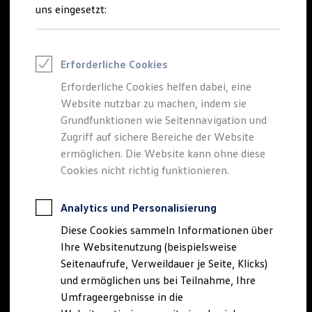
Reifenpakete
uns eingesetzt:
Leasing
Leasing-Angebote
Gebrauchtwagen Leasing
Junge Gebrauchtwagen-Leasing
Erforderliche Cookies
Elektroauto Leasing
Kleinwagen-Leasing
Erforderliche Cookies helfen dabei, eine
Leasing ohne Anzahlung
Website nutzbar zu machen, indem sie
Finanzierung
Autokredit mit Schlussrate
Grundfunktionen wie Seitennavigation und
Versicherungen und Garantien
Zugriff auf sichere Bereiche der Website
Kfz-Versicherung
ermöglichen. Die Website kann ohne diese
Restschuldversicherungen
Garantien
Cookies nicht richtig funktionieren.
Wartungsverträge
Geschäftskunden
Professional Class bei Volkswagen
Analytics und Personalisierung
Großkunden
Diese Cookies sammeln Informationen über
Behörden
Direktkunden
Ihre Websitenutzung (beispielsweise
Sonderfahrzeuge
Seitenaufrufe, Verweildauer je Seite, Klicks)
Anpfiff zum Gewinn
und ermöglichen uns bei Teilnahme, Ihre
Elektromobilität
Elektroautos
Umfrageergebnisse in die
ID. Tutorials