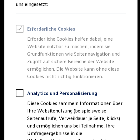
Reifenpakete
uns eingesetzt:
Leasing
Leasing-Angebote
Gebrauchtwagen Leasing
Junge Gebrauchtwagen-Leasing
Erforderliche Cookies
Elektroauto Leasing
Kleinwagen-Leasing
Erforderliche Cookies helfen dabei, eine
Leasing ohne Anzahlung
Website nutzbar zu machen, indem sie
Finanzierung
Autokredit mit Schlussrate
Grundfunktionen wie Seitennavigation und
Versicherungen und Garantien
Zugriff auf sichere Bereiche der Website
Kfz-Versicherung
ermöglichen. Die Website kann ohne diese
Restschuldversicherungen
Garantien
Cookies nicht richtig funktionieren.
Wartungsverträge
Geschäftskunden
Professional Class bei Volkswagen
Analytics und Personalisierung
Großkunden
Diese Cookies sammeln Informationen über
Behörden
Direktkunden
Ihre Websitenutzung (beispielsweise
Sonderfahrzeuge
Seitenaufrufe, Verweildauer je Seite, Klicks)
Anpfiff zum Gewinn
und ermöglichen uns bei Teilnahme, Ihre
Elektromobilität
Elektroautos
Umfrageergebnisse in die
ID. Tutorials