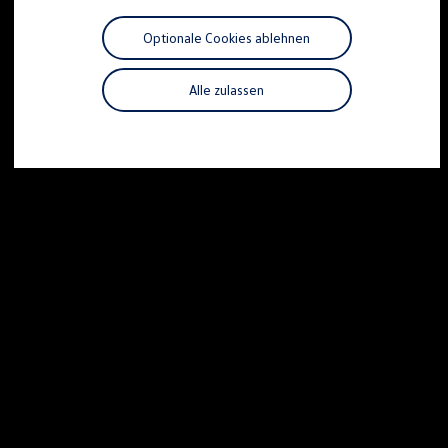
Motorenöl und Flüssigkeiten
Räder und Reifen
Optionale Cookies ablehnen
Pannen- und Unfallhilfe
Economy Service
Volkswagen Teile
Alle zulassen
Zubehör
Modellspezifisches Zubehör
Schutz und Pflege
Transport
Entertainment und Elektronik
Individualisieren
Wallbox und Ladekabel
Digitale Extras
Dienste für Ihr Modell finden
Volkswagen Apps, Login und Shop
Handy und Fahrzeug verbinden
Updates für Software, Karten und Radio
Über Ihr Auto
Vorgängermodelle
Kundeninformationen
Volkswagen Kundenbetreuung
Warn- und Kontrollleuchten
Assistenzsysteme
Digitale Betriebsanleitung
Live Beratung