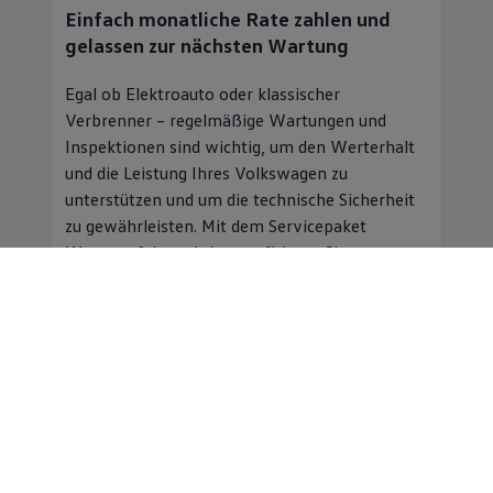
Einfach monatliche Rate zahlen und
gelassen zur nächsten Wartung
Egal ob Elektroauto oder klassischer
Verbrenner – regelmäßige Wartungen und
Inspektionen sind wichtig, um den Werterhalt
und die Leistung Ihres
Volkswagen
zu
unterstützen und um die technische Sicherheit
zu gewährleisten. Mit dem Servicepaket
Wartung & Inspektion profitieren Sie von
folgenden Vorteilen:
Planbare Kosten für Inspektion und
Wartung für einen monatlichen
Beitrag
Professioneller
Service
in einer
Volkswagen
Vertragswerkstatt
Mobilitätsgarantie