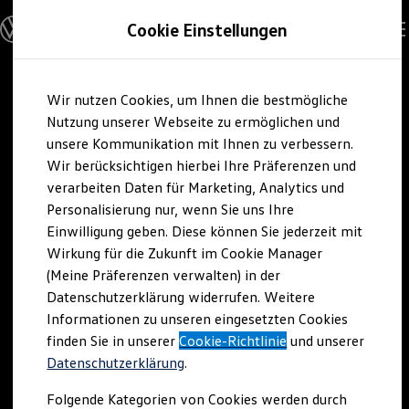
Modelle und Konfigurator
Cookie Einstellungen
Konfigurator
Modelle vergleichen
Konfiguration laden
Zum
Zum
Autosuche
Wir nutzen Cookies, um Ihnen die bestmögliche
Hauptinhalt
Footer
Elektroautos
springen
springen
Nutzung unserer Webseite zu ermöglichen und
ENERGY Sondermodelle
Nutzfahrzeuge
unsere Kommunikation mit Ihnen zu verbessern.
SUV und CUV
Wir berücksichtigen hierbei Ihre Präferenzen und
Familienautos
verarbeiten Daten für Marketing, Analytics und
Kombis
Kompaktwagen
Personalisierung nur, wenn Sie uns Ihre
Sportwagen
Einwilligung geben. Diese können Sie jederzeit mit
Schnell verfügbare Fahrzeuge
Angebote und Produkte
Wirkung für die Zukunft im Cookie Manager
Aktuelle Angebote
(Meine Präferenzen verwalten) in der
E-Auto-Förderung
Datenschutzerklärung widerrufen. Weitere
Volkswagen Marktplatz
Informationen zu unseren eingesetzten Cookies
Die ENERGY Sondermodelle
Junge Gebrauchtwagen und Gebrauchtwagen
finden Sie in unserer
Cookie-Richtlinie
und unserer
Volkswagen Zertifizierte Gebrauchtwagen
Datenschutzerklärung
.
Elektromobilität bei Gebrauchtwagen
Zubehör- und Serviceangebote
Folgende Kategorien von Cookies werden durch
Saisonangebote