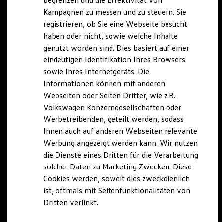
begrenzen und die Effektivität von
Hybridautos
Kampagnen zu messen und zu steuern. Sie
Marke und Erlebnis
registrieren, ob Sie eine Webseite besucht
Volkswagen R und R Experience
R-Modelle
haben oder nicht, sowie welche Inhalte
R Experience
genutzt worden sind. Dies basiert auf einer
Driving Experience
eindeutigen Identifikation Ihres Browsers
Volkswagen entdecken
Werkbesichtigung
sowie Ihres Internetgeräts. Die
Factory visit
Informationen können mit anderen
Lifestyle Shop
Webseiten oder Seiten Dritter, wie z.B.
T-Roc Kollektion
Golf Kollektion
Volkswagen Konzerngesellschaften oder
ID. Kollektion
Werbetreibenden, geteilt werden, sodass
Volkswagen Kollektion
Ihnen auch auf anderen Webseiten relevante
R-Kollektion
GTI Kollektion
Werbung angezeigt werden kann. Wir nutzen
Fußball Drop
die Dienste eines Dritten für die Verarbeitung
we drive football
solcher Daten zu Marketing Zwecken. Diese
#wedriveproud
Besitzer und Service
Cookies werden, soweit dies zweckdienlich
myVolkswagen
ist, oftmals mit Seitenfunktionalitäten von
Software Updates
Dritten verlinkt.
Service und Ersatzteile
Inspektion und HU/AU
Reparaturen und Checks