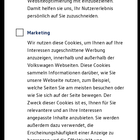
Websiteoptimierung mit einzubeziehen.
Elektrofahrzeugkonzepte
Damit helfen sie uns, Ihr Nutzererlebnis
ID. EVERY1
Reichweite
persönlich auf Sie zuzuschneiden.
Reichweite der ID. Modelle
Reichweite im Winter
Rekuperation
Marketing
Laden
Wir nutzen diese Cookies, um Ihnen auf Ihre
Laden unterwegs
Laden Zuhause
Interessen zugeschnittene Werbung
Ladestationen finden
anzuzeigen, innerhalb und außerhalb der
Ladezeitensimulator
Volkswagen Webseiten. Diese Cookies
Batterie
Sicherheit
sammeln Informationen darüber, wie Sie
Garantie und Lebensdauer
unsere Webseite nutzen, zum Beispiel,
Nachhaltigkeit
welche Seiten Sie am meisten besuchen oder
Technologie
Kosten und Kauf
wie Sie sich auf der Seite bewegen. Der
Verbrauchskosten
Zweck dieser Cookies ist es, Ihnen für Sie
Kaufoptionen
relevantere und an Ihre Interessen
E-Auto-Förderung
Software und Konnektivität
angepasste Inhalte anzubieten. Sie werden
Die ID. Software 6
außerdem dazu verwendet, die
ID. Software Versionen und Updates
Erscheinungshäufigkeit einer Anzeige zu
Digitale Extras
Schnittstellen zu Ihrem ID.