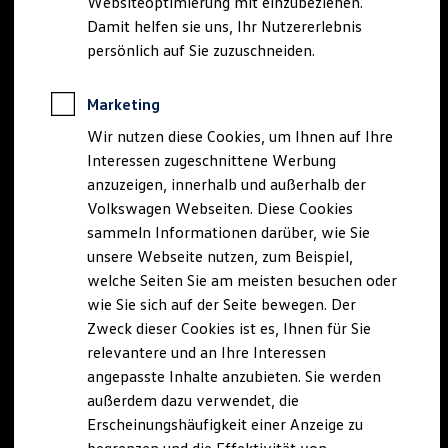
Websiteoptimierung mit einzubeziehen.
Elektrofahrzeugkonzepte
Damit helfen sie uns, Ihr Nutzererlebnis
ID. EVERY1
Reichweite
persönlich auf Sie zuzuschneiden.
Reichweite der ID. Modelle
Reichweite im Winter
Rekuperation
Marketing
Laden
Wir nutzen diese Cookies, um Ihnen auf Ihre
Laden unterwegs
Laden Zuhause
Interessen zugeschnittene Werbung
Ladestationen finden
anzuzeigen, innerhalb und außerhalb der
Ladezeitensimulator
Volkswagen Webseiten. Diese Cookies
Batterie
Sicherheit
sammeln Informationen darüber, wie Sie
Garantie und Lebensdauer
unsere Webseite nutzen, zum Beispiel,
Nachhaltigkeit
welche Seiten Sie am meisten besuchen oder
Technologie
Kosten und Kauf
wie Sie sich auf der Seite bewegen. Der
Verbrauchskosten
Zweck dieser Cookies ist es, Ihnen für Sie
Kaufoptionen
relevantere und an Ihre Interessen
E-Auto-Förderung
Software und Konnektivität
angepasste Inhalte anzubieten. Sie werden
Die ID. Software 6
außerdem dazu verwendet, die
ID. Software Versionen und Updates
Erscheinungshäufigkeit einer Anzeige zu
Digitale Extras
Schnittstellen zu Ihrem ID.