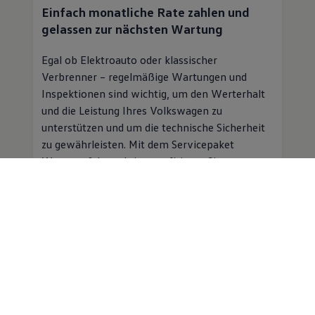
Einfach monatliche Rate zahlen und
gelassen zur nächsten Wartung
Egal ob Elektroauto oder klassischer
Verbrenner – regelmäßige Wartungen und
Inspektionen sind wichtig, um den Werterhalt
und die Leistung Ihres
Volkswagen
zu
unterstützen und um die technische Sicherheit
zu gewährleisten. Mit dem Servicepaket
Wartung & Inspektion profitieren Sie von
folgenden Vorteilen:
Planbare Kosten für Inspektion und
Wartung für einen monatlichen
Beitrag
Professioneller
Service
in einer
Volkswagen
Vertragswerkstatt
Mobilitätsgarantie