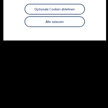
Motorenöl und Flüssigkeiten
Räder und Reifen
Optionale Cookies ablehnen
Pannen- und Unfallhilfe
Economy Service
Volkswagen Teile
Alle zulassen
Zubehör
Modellspezifisches Zubehör
Schutz und Pflege
Transport
Entertainment und Elektronik
Individualisieren
Wallbox und Ladekabel
Digitale Extras
Dienste für Ihr Modell finden
Volkswagen Apps, Login und Shop
Handy und Fahrzeug verbinden
Updates für Software, Karten und Radio
Über Ihr Auto
Vorgängermodelle
Kundeninformationen
Volkswagen Kundenbetreuung
Warn- und Kontrollleuchten
Assistenzsysteme
Digitale Betriebsanleitung
Live Beratung