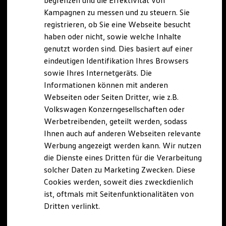
begrenzen und die Effektivität von
Hybridautos
Kampagnen zu messen und zu steuern. Sie
Marke und Erlebnis
registrieren, ob Sie eine Webseite besucht
Volkswagen R und R Experience
R-Modelle
haben oder nicht, sowie welche Inhalte
R Experience
genutzt worden sind. Dies basiert auf einer
Driving Experience
eindeutigen Identifikation Ihres Browsers
Volkswagen entdecken
Werkbesichtigung
sowie Ihres Internetgeräts. Die
Factory visit
Informationen können mit anderen
Lifestyle Shop
Webseiten oder Seiten Dritter, wie z.B.
T-Roc Kollektion
Golf Kollektion
Volkswagen Konzerngesellschaften oder
ID. Kollektion
Werbetreibenden, geteilt werden, sodass
Volkswagen Kollektion
Ihnen auch auf anderen Webseiten relevante
R-Kollektion
GTI Kollektion
Werbung angezeigt werden kann. Wir nutzen
Fußball Drop
die Dienste eines Dritten für die Verarbeitung
we drive football
solcher Daten zu Marketing Zwecken. Diese
#wedriveproud
Besitzer und Service
Cookies werden, soweit dies zweckdienlich
myVolkswagen
ist, oftmals mit Seitenfunktionalitäten von
Software Updates
Dritten verlinkt.
Service und Ersatzteile
Inspektion und HU/AU
Reparaturen und Checks