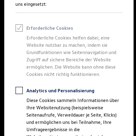
Reifenpakete
uns eingesetzt:
Leasing
Leasing-Angebote
Gebrauchtwagen Leasing
Junge Gebrauchtwagen-Leasing
Erforderliche Cookies
Elektroauto Leasing
Kleinwagen-Leasing
Erforderliche Cookies helfen dabei, eine
Leasing ohne Anzahlung
Website nutzbar zu machen, indem sie
Finanzierung
Autokredit mit Schlussrate
Grundfunktionen wie Seitennavigation und
Versicherungen und Garantien
Zugriff auf sichere Bereiche der Website
Kfz-Versicherung
ermöglichen. Die Website kann ohne diese
Restschuldversicherungen
Garantien
Cookies nicht richtig funktionieren.
Wartungsverträge
Geschäftskunden
Professional Class bei Volkswagen
Analytics und Personalisierung
Großkunden
Diese Cookies sammeln Informationen über
Behörden
Direktkunden
Ihre Websitenutzung (beispielsweise
Sonderfahrzeuge
Seitenaufrufe, Verweildauer je Seite, Klicks)
Anpfiff zum Gewinn
und ermöglichen uns bei Teilnahme, Ihre
Elektromobilität
Elektroautos
Umfrageergebnisse in die
ID. Tutorials