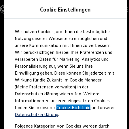
Modelle und Konfigurator
Cookie Einstellungen
Konfigurator
Modelle vergleichen
Konfiguration laden
Zum
Zum
Autosuche
Wir nutzen Cookies, um Ihnen die bestmögliche
Hauptinhalt
Footer
Elektroautos
springen
springen
Nutzung unserer Webseite zu ermöglichen und
ENERGY Sondermodelle
Nutzfahrzeuge
unsere Kommunikation mit Ihnen zu verbessern.
SUV und CUV
Wir berücksichtigen hierbei Ihre Präferenzen und
Familienautos
verarbeiten Daten für Marketing, Analytics und
Kombis
Kompaktwagen
Personalisierung nur, wenn Sie uns Ihre
Sportwagen
Einwilligung geben. Diese können Sie jederzeit mit
Schnell verfügbare Fahrzeuge
Angebote und Produkte
Wirkung für die Zukunft im Cookie Manager
Aktuelle Angebote
(Meine Präferenzen verwalten) in der
E-Auto-Förderung
Datenschutzerklärung widerrufen. Weitere
Volkswagen Marktplatz
Informationen zu unseren eingesetzten Cookies
Die ENERGY Sondermodelle
Junge Gebrauchtwagen und Gebrauchtwagen
finden Sie in unserer
Cookie-Richtlinie
und unserer
Volkswagen Zertifizierte Gebrauchtwagen
Datenschutzerklärung
.
Elektromobilität bei Gebrauchtwagen
Zubehör- und Serviceangebote
Folgende Kategorien von Cookies werden durch
Saisonangebote