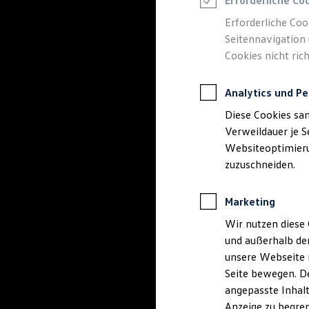
Erforderliche Co
Reifenpakete
Leasing
Erforderliche Coo
Leasing-Angebote
Seitennavigation 
Gebrauchtwagen Leasing
Cookies nicht rich
Junge Gebrauchtwagen-Leasing
Elektroauto Leasing
Kleinwagen-Leasing
Analytics und Pe
Leasing ohne Anzahlung
Finanzierung
Diese Cookies sa
Autokredit mit Schlussrate
Versicherungen und Garantien
Verweildauer je S
Kfz-Versicherung
Websiteoptimierun
Restschuldversicherungen
zuzuschneiden.
Garantien
Wartungsverträge
Geschäftskunden
Marketing
Professional Class bei Volkswagen
Großkunden
Wir nutzen diese 
Behörden
und außerhalb de
Direktkunden
Sonderfahrzeuge
unsere Webseite n
Anpfiff zum Gewinn
Seite bewegen. De
Elektromobilität
angepasste Inhalt
Elektroautos
ID. Tutorials
Anzeige zu begren