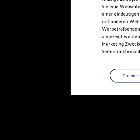
Elektrofahrzeugkonzepte
Sie eine Webseite
ID. EVERY1
einer eindeutigen
Reichweite
Reichweite der ID. Modelle
mit anderen Webse
Reichweite im Winter
Werbetreibenden,
Rekuperation
angezeigt werden 
Laden
Laden unterwegs
Marketing Zwecken
Laden Zuhause
Seitenfunktionali
Ladestationen finden
Ladezeitensimulator
Batterie
Sicherheit
Optional
Garantie und Lebensdauer
Nachhaltigkeit
Technologie
Kosten und Kauf
Verbrauchskosten
Kaufoptionen
E-Auto-Förderung
Software und Konnektivität
Die ID. Software 6
ID. Software Versionen und Updates
Digitale Extras
Schnittstellen zu Ihrem ID.