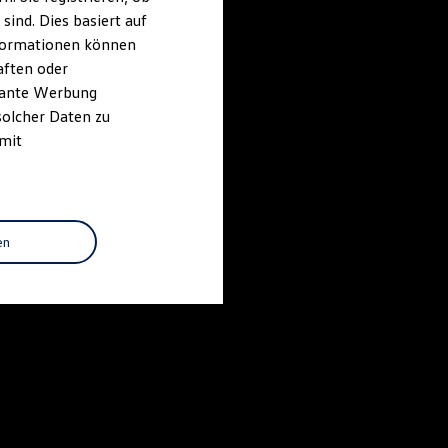
ind. Dies basiert auf
Informationen können
aften oder
evante Werbung
solcher Daten zu
 mit
en