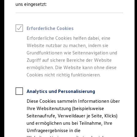
Reifenpakete
uns eingesetzt:
Leasing
Leasing-Angebote
Gebrauchtwagen Leasing
Junge Gebrauchtwagen-Leasing
Erforderliche Cookies
Elektroauto Leasing
Kleinwagen-Leasing
Erforderliche Cookies helfen dabei, eine
Leasing ohne Anzahlung
Website nutzbar zu machen, indem sie
Finanzierung
Autokredit mit Schlussrate
Grundfunktionen wie Seitennavigation und
Versicherungen und Garantien
Zugriff auf sichere Bereiche der Website
Kfz-Versicherung
ermöglichen. Die Website kann ohne diese
Restschuldversicherungen
Garantien
Cookies nicht richtig funktionieren.
Wartungsverträge
Geschäftskunden
Professional Class bei Volkswagen
Analytics und Personalisierung
Großkunden
Diese Cookies sammeln Informationen über
Behörden
Direktkunden
Ihre Websitenutzung (beispielsweise
Sonderfahrzeuge
Seitenaufrufe, Verweildauer je Seite, Klicks)
Anpfiff zum Gewinn
und ermöglichen uns bei Teilnahme, Ihre
Elektromobilität
Elektroautos
Umfrageergebnisse in die
ID. Tutorials