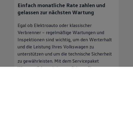
Einfach monatliche Rate zahlen und
gelassen zur nächsten Wartung
Egal ob Elektroauto oder klassischer
Verbrenner – regelmäßige Wartungen und
Inspektionen sind wichtig, um den Werterhalt
und die Leistung Ihres
Volkswagen
zu
unterstützen und um die technische Sicherheit
zu gewährleisten. Mit dem Servicepaket
Wartung & Inspektion profitieren Sie von
folgenden Vorteilen:
Planbare Kosten für Inspektion und
Wartung für einen monatlichen
Beitrag
Professioneller
Service
in einer
Volkswagen
Vertragswerkstatt
Mobilitätsgarantie