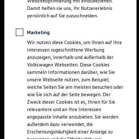
Websiteoptimierung mit einzubeziehen.
Elektrofahrzeugkonzepte
Damit helfen sie uns, Ihr Nutzererlebnis
ID. EVERY1
Reichweite
persönlich auf Sie zuzuschneiden.
Reichweite der ID. Modelle
Reichweite im Winter
Rekuperation
Marketing
Laden
Wir nutzen diese Cookies, um Ihnen auf Ihre
Laden unterwegs
Laden Zuhause
Interessen zugeschnittene Werbung
Ladestationen finden
anzuzeigen, innerhalb und außerhalb der
Ladezeitensimulator
Volkswagen Webseiten. Diese Cookies
Batterie
Sicherheit
sammeln Informationen darüber, wie Sie
Garantie und Lebensdauer
unsere Webseite nutzen, zum Beispiel,
Nachhaltigkeit
welche Seiten Sie am meisten besuchen oder
Technologie
Kosten und Kauf
wie Sie sich auf der Seite bewegen. Der
Verbrauchskosten
Zweck dieser Cookies ist es, Ihnen für Sie
Kaufoptionen
relevantere und an Ihre Interessen
E-Auto-Förderung
Software und Konnektivität
angepasste Inhalte anzubieten. Sie werden
Die ID. Software 6
außerdem dazu verwendet, die
ID. Software Versionen und Updates
Erscheinungshäufigkeit einer Anzeige zu
Digitale Extras
Schnittstellen zu Ihrem ID.