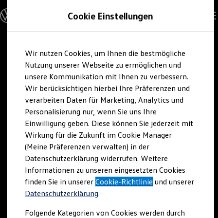
Modelle und Konfigurator
Cookie Einstellungen
Konfigurator
Modelle vergleichen
Konfiguration laden
Zum
Zum
Autosuche
Wir nutzen Cookies, um Ihnen die bestmögliche
Hauptinhalt
Footer
Elektroautos
springen
springen
Nutzung unserer Webseite zu ermöglichen und
ENERGY Sondermodelle
Nutzfahrzeuge
unsere Kommunikation mit Ihnen zu verbessern.
SUV und CUV
Wir berücksichtigen hierbei Ihre Präferenzen und
Familienautos
verarbeiten Daten für Marketing, Analytics und
Kombis
Kompaktwagen
Personalisierung nur, wenn Sie uns Ihre
Sportwagen
Einwilligung geben. Diese können Sie jederzeit mit
Schnell verfügbare Fahrzeuge
Angebote und Produkte
Wirkung für die Zukunft im Cookie Manager
Aktuelle Angebote
(Meine Präferenzen verwalten) in der
E-Auto-Förderung
Datenschutzerklärung widerrufen. Weitere
Volkswagen Marktplatz
Informationen zu unseren eingesetzten Cookies
Die ENERGY Sondermodelle
Junge Gebrauchtwagen und Gebrauchtwagen
finden Sie in unserer
Cookie-Richtlinie
und unserer
Volkswagen Zertifizierte Gebrauchtwagen
Datenschutzerklärung
.
Elektromobilität bei Gebrauchtwagen
Zubehör- und Serviceangebote
Folgende Kategorien von Cookies werden durch
Saisonangebote