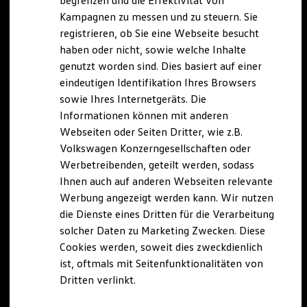
begrenzen und die Effektivität von
Hybridautos
Kampagnen zu messen und zu steuern. Sie
Marke und Erlebnis
registrieren, ob Sie eine Webseite besucht
Volkswagen R und R Experience
R-Modelle
haben oder nicht, sowie welche Inhalte
R Experience
genutzt worden sind. Dies basiert auf einer
Driving Experience
eindeutigen Identifikation Ihres Browsers
Volkswagen entdecken
Werkbesichtigung
sowie Ihres Internetgeräts. Die
Factory visit
Informationen können mit anderen
Lifestyle Shop
Webseiten oder Seiten Dritter, wie z.B.
T-Roc Kollektion
Golf Kollektion
Volkswagen Konzerngesellschaften oder
ID. Kollektion
Werbetreibenden, geteilt werden, sodass
Volkswagen Kollektion
Ihnen auch auf anderen Webseiten relevante
R-Kollektion
GTI Kollektion
Werbung angezeigt werden kann. Wir nutzen
Fußball Drop
die Dienste eines Dritten für die Verarbeitung
we drive football
solcher Daten zu Marketing Zwecken. Diese
#wedriveproud
Besitzer und Service
Cookies werden, soweit dies zweckdienlich
myVolkswagen
ist, oftmals mit Seitenfunktionalitäten von
Software Updates
Dritten verlinkt.
Service und Ersatzteile
Inspektion und HU/AU
Reparaturen und Checks