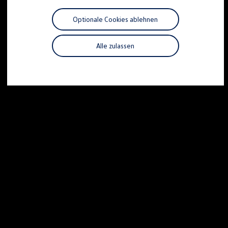
Motorenöl und Flüssigkeiten
Räder und Reifen
Optionale Cookies ablehnen
Pannen- und Unfallhilfe
Economy Service
Volkswagen Teile
Alle zulassen
Zubehör
Modellspezifisches Zubehör
Schutz und Pflege
Transport
Entertainment und Elektronik
Individualisieren
Wallbox und Ladekabel
Digitale Extras
Dienste für Ihr Modell finden
Volkswagen Apps, Login und Shop
Handy und Fahrzeug verbinden
Updates für Software, Karten und Radio
Über Ihr Auto
Vorgängermodelle
Kundeninformationen
Volkswagen Kundenbetreuung
Warn- und Kontrollleuchten
Assistenzsysteme
Digitale Betriebsanleitung
Live Beratung