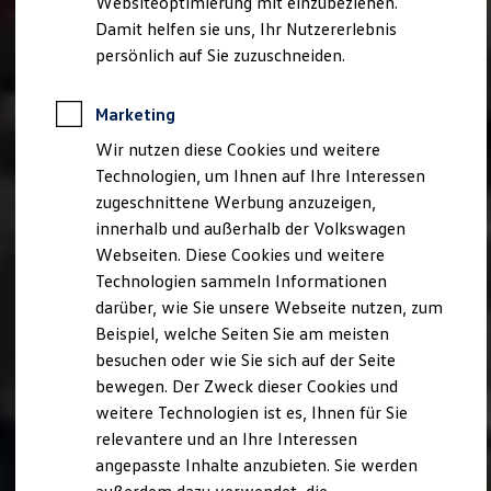
Websiteoptimierung mit einzubeziehen.
Behörden
Damit helfen sie uns, Ihr Nutzererlebnis
Direktkunden
persönlich auf Sie zuzuschneiden.
Sonderfahrzeuge
Anpfiff zum Gewinn
Elektromobilität
Marketing
Elektroautos
ID. Tutorials
Wir nutzen diese Cookies und weitere
Elektrofahrzeugkonzepte
Technologien, um Ihnen auf Ihre Interessen
ID. EVERY1
Reichweite
zugeschnittene Werbung anzuzeigen,
Reichweite der ID. Modelle
innerhalb und außerhalb der Volkswagen
Reichweite im Winter
Webseiten. Diese Cookies und weitere
Rekuperation
Laden
Technologien sammeln Informationen
Laden unterwegs
darüber, wie Sie unsere Webseite nutzen, zum
Laden Zuhause
Beispiel, welche Seiten Sie am meisten
Ladestationen finden
Ladezeitensimulator
besuchen oder wie Sie sich auf der Seite
Batterie
bewegen. Der Zweck dieser Cookies und
Sicherheit
weitere Technologien ist es, Ihnen für Sie
Garantie und Lebensdauer
Nachhaltigkeit
relevantere und an Ihre Interessen
Technologie
angepasste Inhalte anzubieten. Sie werden
Kosten und Kauf