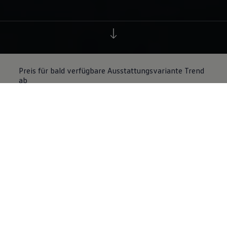
Preis für bald verfügbare Ausstattungsvariante Trend
ab
27.995
€ inkl. MwSt.
3
Preis ab
36.525
€
inkl. MwSt
4
Kraftstoffart
Gepäckraumvolumen
Elektro
475 l
Alle technischen Daten