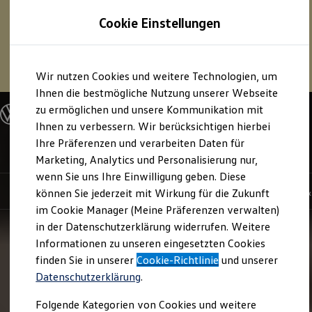
1
Profitieren Sie von bis zu
6.000 €
Cookie Einstellungen
E‑Auto‑Förderung für neue
Volkswagen
ID. oder
Hybridmodelle.
Zum
Zum
Mehr zur
E‑Auto
-Förderung
Wir nutzen Cookies und weitere Technologien, um
Hauptinhalt
Footer
springen
springen
Ihnen die bestmögliche Nutzung unserer Webseite
zu ermöglichen und unsere Kommunikation mit
Modelle und Konfigurator
Konfigurator
Ihnen zu verbessern. Wir berücksichtigen hierbei
Modelle vergleichen
Ihre Präferenzen und verarbeiten Daten für
Konfiguration laden
ID. Cross
Marketing, Analytics und Personalisierung nur,
Autosuche
Elektroautos
wenn Sie uns Ihre Einwilligung geben. Diese
ENERGY Sondermodelle
Highlights
Details & Ausstattung
Kauf, Leasing 
können Sie jederzeit mit Wirkung für die Zukunft
Nutzfahrzeuge
im Cookie Manager (Meine Präferenzen verwalten)
SUV und CUV
Familienautos
in der Datenschutzerklärung widerrufen. Weitere
Kombis
Informationen zu unseren eingesetzten Cookies
Kompaktwagen
finden Sie in unserer
Cookie-Richtlinie
und unserer
Sportwagen
Schnell verfügbare Fahrzeuge
Datenschutzerklärung
.
Angebote und Produkte
Aktuelle Angebote
Folgende Kategorien von Cookies und weitere
E-Auto-Förderung