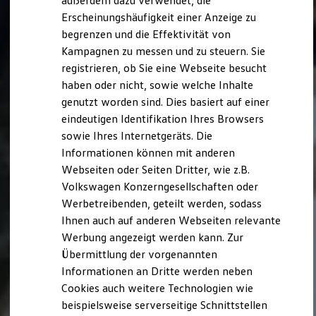
außerdem dazu verwendet, die
Verbrauchskosten
Kaufoptionen
Erscheinungshäufigkeit einer Anzeige zu
E-Auto-Förderung
begrenzen und die Effektivität von
Software und Konnektivität
Kampagnen zu messen und zu steuern. Sie
Die ID. Software 6
ID. Software Versionen und Updates
registrieren, ob Sie eine Webseite besucht
Digitale Extras
haben oder nicht, sowie welche Inhalte
Schnittstellen zu Ihrem ID.
genutzt worden sind. Dies basiert auf einer
Hybridautos
Marke und Erlebnis
eindeutigen Identifikation Ihres Browsers
Volkswagen R und R Experience
sowie Ihres Internetgeräts. Die
R-Modelle
Informationen können mit anderen
R Experience
Driving Experience
Webseiten oder Seiten Dritter, wie z.B.
Volkswagen entdecken
Volkswagen Konzerngesellschaften oder
Werkbesichtigung
Werbetreibenden, geteilt werden, sodass
Factory visit
Lifestyle Shop
Ihnen auch auf anderen Webseiten relevante
T-Roc Kollektion
Werbung angezeigt werden kann. Zur
Golf Kollektion
Übermittlung der vorgenannten
ID. Kollektion
Volkswagen Kollektion
Informationen an Dritte werden neben
R-Kollektion
Cookies auch weitere Technologien wie
GTI Kollektion
beispielsweise serverseitige Schnittstellen
Fußball Drop