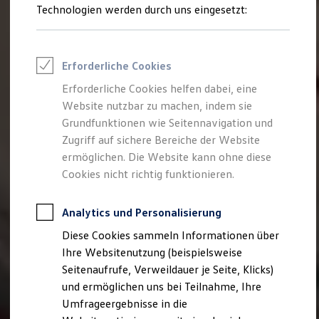
Technologien werden durch uns eingesetzt:
Volkswagen Marktplatz
Die ENERGY Sondermodelle
Junge Gebrauchtwagen und Gebrauchtwagen
Volkswagen Zertifizierte Gebrauchtwagen
Elektromobilität bei Gebrauchtwagen
Erforderliche Cookies
Zubehör- und Serviceangebote
Saisonangebote
Erforderliche Cookies helfen dabei, eine
Reifenpakete
Website nutzbar zu machen, indem sie
Leasing
Grundfunktionen wie Seitennavigation und
Leasing-Angebote
Gebrauchtwagen Leasing
Zugriff auf sichere Bereiche der Website
Junge Gebrauchtwagen-Leasing
ermöglichen. Die Website kann ohne diese
Elektroauto Leasing
Cookies nicht richtig funktionieren.
Kleinwagen-Leasing
Leasing ohne Anzahlung
Finanzierung
Analytics und Personalisierung
Autokredit mit Schlussrate
Versicherungen und Garantien
Diese Cookies sammeln Informationen über
Kfz-Versicherung
Ihre Websitenutzung (beispielsweise
Restschuldversicherungen
Garantien
Seitenaufrufe, Verweildauer je Seite, Klicks)
Wartungsverträge
und ermöglichen uns bei Teilnahme, Ihre
Geschäftskunden
Umfrageergebnisse in die
Professional Class bei Volkswagen
Großkunden