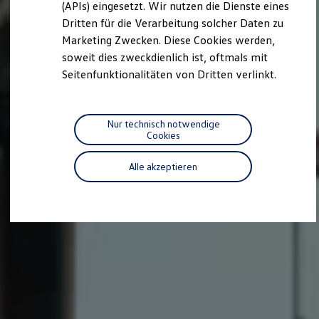
we drive football
(APIs) eingesetzt. Wir nutzen die Dienste eines
#wedriveproud
Dritten für die Verarbeitung solcher Daten zu
Besitzer und Service
Marketing Zwecken. Diese Cookies werden,
myVolkswagen
Software Updates
soweit dies zweckdienlich ist, oftmals mit
Service und Ersatzteile
Seitenfunktionalitäten von Dritten verlinkt.
Inspektion und HU/AU
Reparaturen und Checks
Motorenöl und Flüssigkeiten
Räder und Reifen
Nur technisch notwendige
Pannen- und Unfallhilfe
Cookies
Economy Service
Volkswagen Teile
Alle akzeptieren
Zubehör
Modellspezifisches Zubehör
Schutz und Pflege
Transport
Entertainment und Elektronik
Individualisieren
Wallbox und Ladekabel
Digitale Extras
Dienste für Ihr Modell finden
Volkswagen Apps, Login und Shop
Handy und Fahrzeug verbinden
Updates für Software, Karten und Radio