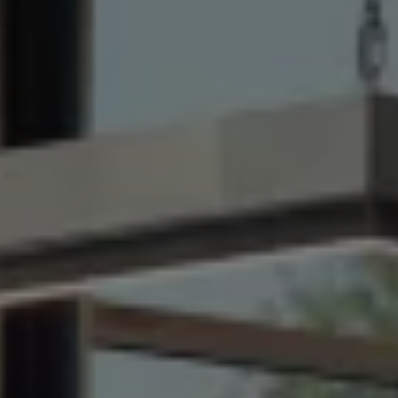
Über Ihr Auto
Vorgängermodelle
Kundeninformationen
Volkswagen Kundenbetreuung
Warn- und Kontrollleuchten
Assistenzsysteme
Digitale Betriebsanleitung
Live Beratung
Magazin
Lifestyle
Transport
Familie
Elektromobilität
Volkswagen R
Pannen- und Unfallhilfe
Volkswagen Kundenbetreuung