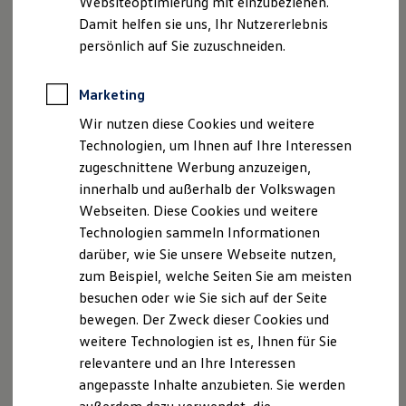
Websiteoptimierung mit einzubeziehen.
, 1 von 3
, 2 von 3
, 3 von 3
Behörden
Damit helfen sie uns, Ihr Nutzererlebnis
Direktkunden
persönlich auf Sie zuzuschneiden.
Sonderfahrzeuge
Anpfiff zum Gewinn
Der
ID.5 GTX überzeugt mit seiner Coupé-Silhouette,
Elektromobilität
Fließheck und exponiertem Heckspoiler – die 20-Zoll-
Marketing
Elektroautos
ID. Tutorials
Leichtmetallfelgen, Schriftzüge und ein dunkel abgesetzter
Wir nutzen diese Cookies und weitere
Elektrofahrzeugkonzepte
Diffusor verleihen ihm das exklusive GTX-Design.
Technologien, um Ihnen auf Ihre Interessen
ID. EVERY1
Reichweite
zugeschnittene Werbung anzuzeigen,
Zahlreiche schwarze Akzente wie das Dach, die
Reichweite der ID. Modelle
innerhalb und außerhalb der Volkswagen
Reichweite im Winter
Dachrahmenleisten, Lufteinlässe, eine Dachreling für
Webseiten. Diese Cookies und weitere
Rekuperation
zusätzliche Gepäckträger und abgedunkelte Heck- und
Laden
Technologien sammeln Informationen
Seitenscheiben machen seinen kraftvollen Auftritt
Laden unterwegs
darüber, wie Sie unsere Webseite nutzen,
Laden Zuhause
komplett.
zum Beispiel, welche Seiten Sie am meisten
Ladestationen finden
Ladezeitensimulator
besuchen oder wie Sie sich auf der Seite
Die Beleuchtungselemente des ID.5 GTX sorgen für noch
Batterie
bewegen. Der Zweck dieser Cookies und
mehr Ausdruck, Komfort und Sicherheit. Unter anderem
Sicherheit
weitere Technologien ist es, Ihnen für Sie
Garantie und Lebensdauer
mit
IQ.LIGHT - LED-Matrix-Scheinwerfern
mit
Nachhaltigkeit
relevantere und an Ihre Interessen
dynamischem Fernlichtassistenten, die Ihren Weg
Technologie
angepasste Inhalte anzubieten. Sie werden
ausleuchten, ohne andere zu blenden. Die
3D-LED-
Kosten und Kauf