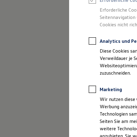
Erforderliche Co
Elektromobilität bei Gebrauchtwagen
Zubehör- und Serviceangebote
Erforderliche Coo
Saisonangebote
Seitennavigation 
Reifenpakete
Leasing
Cookies nicht rich
Leasing-Angebote
Gebrauchtwagen Leasing
Junge Gebrauchtwagen-Leasing
Analytics und Pe
Elektroauto Leasing
Diese Cookies sa
Kleinwagen-Leasing
Leasing ohne Anzahlung
Verweildauer je S
Finanzierung
Websiteoptimierun
Autokredit mit Schlussrate
zuzuschneiden.
Versicherungen und Garantien
Kfz-Versicherung
Restschuldversicherungen
Marketing
Garantien
Wartungsverträge
Wir nutzen diese 
Geschäftskunden
Professional Class bei Volkswagen
Werbung anzuzeig
Großkunden
Technologien sam
Behörden
Seiten Sie am mei
Direktkunden
Sonderfahrzeuge
weitere Technolog
Anpfiff zum Gewinn
anzubieten. Sie w