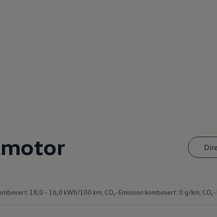
lmotor
Dir
biniert: 18,0 - 16,0 kWh/100 km; CO₂-Emission kombiniert: 0 g/km; CO₂-Kl