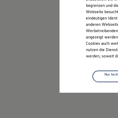
Elektromobilität
begrenzen und die
Elektroautos
ID. Tutorials
Webseite besucht 
Elektrofahrzeugkonzepte
eindeutigen Ident
ID. EVERY1
anderen Webseiten
Reichweite
Reichweite der ID. Modelle
Werbetreibenden,
Reichweite im Winter
angezeigt werden
Rekuperation
Cookies auch weit
Laden
Laden unterwegs
nutzen die Dienst
Laden Zuhause
werden, soweit di
Ladestationen finden
Ladezeitensimulator
Batterie
Sicherheit
Nur tec
Garantie und Lebensdauer
Nachhaltigkeit
Technologie
Kosten und Kauf
Verbrauchskosten
Kaufoptionen
E-Auto-Förderung
Software und Konnektivität
Die ID. Software 6