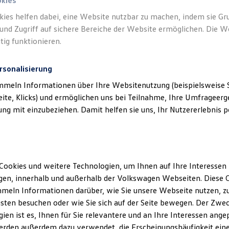
okies
kies helfen dabei, eine Website nutzbar zu machen, indem sie G
und Zugriff auf sichere Bereiche der Website ermöglichen. Die W
tig funktionieren.
rsonalisierung
mmeln Informationen über Ihre Websitenutzung (beispielsweise S
eite, Klicks) und ermöglichen uns bei Teilnahme, Ihre Umfrageerge
g mit einzubeziehen. Damit helfen sie uns, Ihr Nutzererlebnis pe
Cookies und weitere Technologien, um Ihnen auf Ihre Interessen
en, innerhalb und außerhalb der Volkswagen Webseiten. Diese C
meln Informationen darüber, wie Sie unsere Webseite nutzen, zu
sten besuchen oder wie Sie sich auf der Seite bewegen. Der Zwec
ien ist es, Ihnen für Sie relevantere und an Ihre Interessen ange
erden außerdem dazu verwendet, die Erscheinungshäufigkeit eine