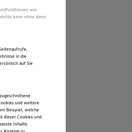
rundfunktionen wie
ebsite kann ohne diese
eitenaufrufe,
bnisse in die
rsönlich auf Sie
 zugeschnittene
ookies und weitere
m Beispiel, welche
k dieser Cookies und
passte Inhalte
r Anzeige zu