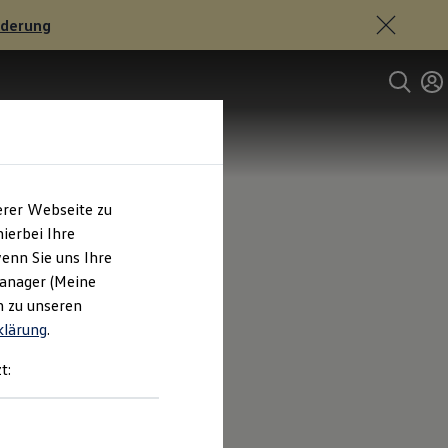
rderung
erer Webseite zu
ierbei Ihre
enn Sie uns Ihre
Manager (Meine
n zu unseren
klärung
.
t: