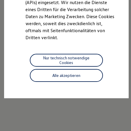
we drive football
(APIs) eingesetzt. Wir nutzen die Dienste
#wedriveproud
eines Dritten für die Verarbeitung solcher
Besitzer und Service
Daten zu Marketing Zwecken. Diese Cookies
myVolkswagen
Software Updates
werden, soweit dies zweckdienlich ist,
Service und Ersatzteile
oftmals mit Seitenfunktionalitäten von
Inspektion und HU/AU
Dritten verlinkt.
Reparaturen und Checks
Motorenöl und Flüssigkeiten
Räder und Reifen
Pannen- und Unfallhilfe
Nur technisch notwendige
Economy Service
Cookies
Volkswagen Teile
Zubehör
Modellspezifisches Zubehör
Alle akzeptieren
Schutz und Pflege
Transport
Entertainment und Elektronik
Individualisieren
Wallbox und Ladekabel
Digitale Extras
Dienste für Ihr Modell finden
Volkswagen Apps, Login und Shop
Handy und Fahrzeug verbinden
Updates für Software, Karten und Radio