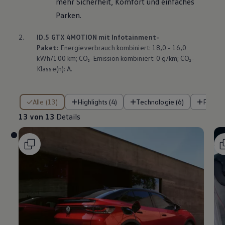
mehr Sicherheit, Komfort und einfaches
Parken.
2.
ID.5 GTX
4MOTION
mit Infotainment-
Paket:
Energieverbrauch kombiniert: 18,0 - 16,0
kWh/100 km; CO₂-Emission kombiniert: 0 g/km; CO₂-
Klasse(n): A.
13 von 13 Details
Alle (13)
Highlights (4)
Technologie (6)
Fahre
13 von 13
Details