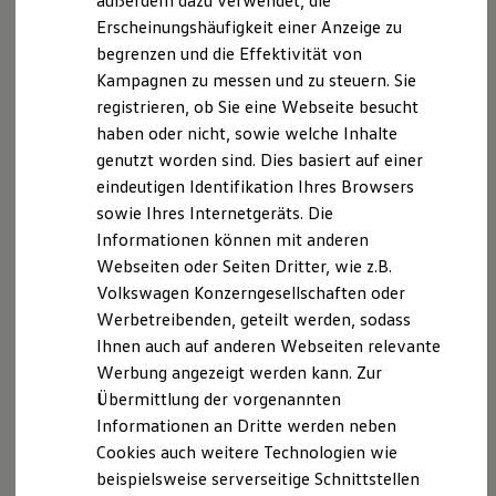
außerdem dazu verwendet, die
Verbrauchskosten
Kaufoptionen
Erscheinungshäufigkeit einer Anzeige zu
E-Auto-Förderung
begrenzen und die Effektivität von
Software und Konnektivität
Kampagnen zu messen und zu steuern. Sie
Die ID. Software 6
ID. Software Versionen und Updates
registrieren, ob Sie eine Webseite besucht
Digitale Extras
haben oder nicht, sowie welche Inhalte
Schnittstellen zu Ihrem ID.
genutzt worden sind. Dies basiert auf einer
Hybridautos
Marke und Erlebnis
eindeutigen Identifikation Ihres Browsers
Volkswagen R und R Experience
sowie Ihres Internetgeräts. Die
R-Modelle
Informationen können mit anderen
R Experience
Driving Experience
Webseiten oder Seiten Dritter, wie z.B.
Volkswagen entdecken
Volkswagen Konzerngesellschaften oder
Werkbesichtigung
Werbetreibenden, geteilt werden, sodass
Factory visit
Lifestyle Shop
Ihnen auch auf anderen Webseiten relevante
T-Roc Kollektion
Werbung angezeigt werden kann. Zur
Golf Kollektion
Übermittlung der vorgenannten
ID. Kollektion
Volkswagen Kollektion
Informationen an Dritte werden neben
R-Kollektion
Cookies auch weitere Technologien wie
GTI Kollektion
beispielsweise serverseitige Schnittstellen
Fußball Drop