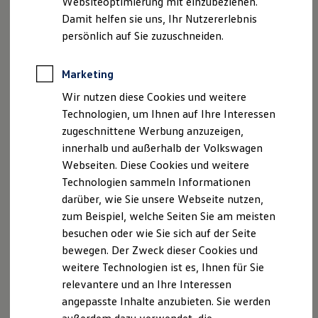
Websiteoptimierung mit einzubeziehen.
Behörden
Damit helfen sie uns, Ihr Nutzererlebnis
Direktkunden
persönlich auf Sie zuzuschneiden.
Sonderfahrzeuge
Anpfiff zum Gewinn
Elektromobilität
Marketing
Elektroautos
ID. Tutorials
Wir nutzen diese Cookies und weitere
Elektrofahrzeugkonzepte
Technologien, um Ihnen auf Ihre Interessen
ID. EVERY1
Reichweite
zugeschnittene Werbung anzuzeigen,
Reichweite der ID. Modelle
innerhalb und außerhalb der Volkswagen
Reichweite im Winter
Webseiten. Diese Cookies und weitere
Rekuperation
Laden
Technologien sammeln Informationen
Laden unterwegs
darüber, wie Sie unsere Webseite nutzen,
Laden Zuhause
zum Beispiel, welche Seiten Sie am meisten
Ladestationen finden
Ladezeitensimulator
besuchen oder wie Sie sich auf der Seite
Batterie
bewegen. Der Zweck dieser Cookies und
Sicherheit
weitere Technologien ist es, Ihnen für Sie
Garantie und Lebensdauer
Nachhaltigkeit
relevantere und an Ihre Interessen
Technologie
angepasste Inhalte anzubieten. Sie werden
Kosten und Kauf