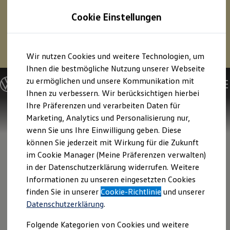
1
Profitieren Sie von bis zu
6.000 €
Cookie Einstellungen
E‑Auto‑Förderung für neue
Volkswagen
ID. oder
Hybridmodelle.
Zum
Zum
Mehr zur
E‑Auto
-Förderung
Wir nutzen Cookies und weitere Technologien, um
Hauptinhalt
Footer
springen
springen
Ihnen die bestmögliche Nutzung unserer Webseite
zu ermöglichen und unsere Kommunikation mit
Modelle und Konfigurator
Konfigurator
Ihnen zu verbessern. Wir berücksichtigen hierbei
Modelle vergleichen
Ihre Präferenzen und verarbeiten Daten für
Konfiguration laden
Marketing, Analytics und Personalisierung nur,
Autosuche
Elektroautos
wenn Sie uns Ihre Einwilligung geben. Diese
ENERGY Sondermodelle
können Sie jederzeit mit Wirkung für die Zukunft
Nutzfahrzeuge
im Cookie Manager (Meine Präferenzen verwalten)
SUV und CUV
Familienautos
in der Datenschutzerklärung widerrufen. Weitere
Kombis
Informationen zu unseren eingesetzten Cookies
Kompaktwagen
finden Sie in unserer
Cookie-Richtlinie
und unserer
Sportwagen
Schnell verfügbare Fahrzeuge
Datenschutzerklärung
.
Angebote und Produkte
Aktuelle Angebote
Folgende Kategorien von Cookies und weitere
E-Auto-Förderung