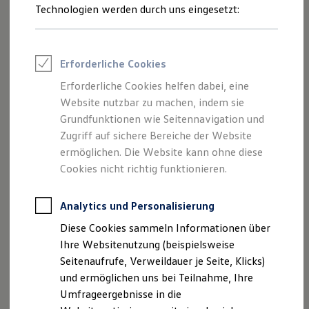
Technologien werden durch uns eingesetzt:
Volkswagen Marktplatz
Die ENERGY Sondermodelle
Junge Gebrauchtwagen und Gebrauchtwagen
Volkswagen Zertifizierte Gebrauchtwagen
Elektromobilität bei Gebrauchtwagen
Erforderliche Cookies
Zubehör- und Serviceangebote
Saisonangebote
Erforderliche Cookies helfen dabei, eine
Reifenpakete
Website nutzbar zu machen, indem sie
Leasing
Grundfunktionen wie Seitennavigation und
Leasing-Angebote
Gebrauchtwagen Leasing
Zugriff auf sichere Bereiche der Website
Junge Gebrauchtwagen-Leasing
ermöglichen. Die Website kann ohne diese
Elektroauto Leasing
Cookies nicht richtig funktionieren.
Kleinwagen-Leasing
Leasing ohne Anzahlung
Finanzierung
Analytics und Personalisierung
Autokredit mit Schlussrate
Versicherungen und Garantien
Diese Cookies sammeln Informationen über
Kfz-Versicherung
Ihre Websitenutzung (beispielsweise
Restschuldversicherungen
Garantien
Seitenaufrufe, Verweildauer je Seite, Klicks)
Wartungsverträge
und ermöglichen uns bei Teilnahme, Ihre
Geschäftskunden
Umfrageergebnisse in die
Professional Class bei Volkswagen
Großkunden