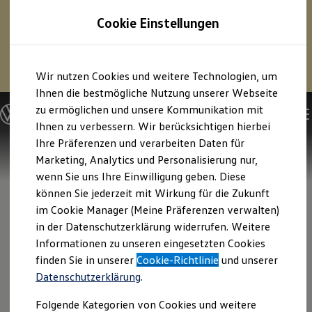
1
Profitieren Sie von bis zu
6.000 €
Cookie Einstellungen
E‑Auto‑Förderung für neue
Volkswagen
ID. oder
Hybridmodelle.
Zum
Zum
Mehr zur
E‑Auto
-Förderung
Wir nutzen Cookies und weitere Technologien, um
Hauptinhalt
Footer
springen
springen
Ihnen die bestmögliche Nutzung unserer Webseite
zu ermöglichen und unsere Kommunikation mit
Modelle und Konfigurator
Konfigurator
Ihnen zu verbessern. Wir berücksichtigen hierbei
Modelle vergleichen
Ihre Präferenzen und verarbeiten Daten für
Konfiguration laden
Marketing, Analytics und Personalisierung nur,
Autosuche
Elektroautos
wenn Sie uns Ihre Einwilligung geben. Diese
ENERGY Sondermodelle
können Sie jederzeit mit Wirkung für die Zukunft
Nutzfahrzeuge
im Cookie Manager (Meine Präferenzen verwalten)
SUV und CUV
Familienautos
in der Datenschutzerklärung widerrufen. Weitere
Kombis
Informationen zu unseren eingesetzten Cookies
Kompaktwagen
finden Sie in unserer
Cookie-Richtlinie
und unserer
Sportwagen
Schnell verfügbare Fahrzeuge
Datenschutzerklärung
.
Angebote und Produkte
Aktuelle Angebote
Folgende Kategorien von Cookies und weitere
E-Auto-Förderung