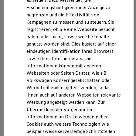
außerdem dazu verwendet, die
Verbrauchskosten
Kaufoptionen
Erscheinungshäufigkeit einer Anzeige zu
E-Auto-Förderung
begrenzen und die Effektivität von
Software und Konnektivität
Kampagnen zu messen und zu steuern. Sie
Die ID. Software 6
ID. Software Versionen und Updates
registrieren, ob Sie eine Webseite besucht
Digitale Extras
haben oder nicht, sowie welche Inhalte
Schnittstellen zu Ihrem ID.
genutzt worden sind. Dies basiert auf einer
Hybridautos
Marke und Erlebnis
eindeutigen Identifikation Ihres Browsers
Volkswagen R und R Experience
sowie Ihres Internetgeräts. Die
R-Modelle
Informationen können mit anderen
R Experience
Driving Experience
Webseiten oder Seiten Dritter, wie z.B.
Volkswagen entdecken
Volkswagen Konzerngesellschaften oder
Werkbesichtigung
Werbetreibenden, geteilt werden, sodass
Factory visit
Lifestyle Shop
Ihnen auch auf anderen Webseiten relevante
T-Roc Kollektion
Werbung angezeigt werden kann. Zur
Golf Kollektion
Übermittlung der vorgenannten
ID. Kollektion
Volkswagen Kollektion
Informationen an Dritte werden neben
R-Kollektion
Cookies auch weitere Technologien wie
GTI Kollektion
beispielsweise serverseitige Schnittstellen
Fußball Drop