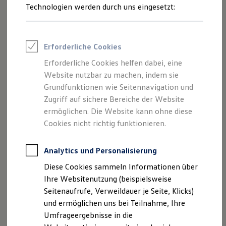
Technologien werden durch uns eingesetzt:
Volkswagen Marktplatz
Die ENERGY Sondermodelle
Junge Gebrauchtwagen und Gebrauchtwagen
Volkswagen Zertifizierte Gebrauchtwagen
Elektromobilität bei Gebrauchtwagen
Erforderliche Cookies
Zubehör- und Serviceangebote
Saisonangebote
Erforderliche Cookies helfen dabei, eine
Reifenpakete
Website nutzbar zu machen, indem sie
Leasing
Grundfunktionen wie Seitennavigation und
Leasing-Angebote
Gebrauchtwagen Leasing
Zugriff auf sichere Bereiche der Website
Junge Gebrauchtwagen-Leasing
ermöglichen. Die Website kann ohne diese
Elektroauto Leasing
Cookies nicht richtig funktionieren.
Kleinwagen-Leasing
Leasing ohne Anzahlung
Finanzierung
Analytics und Personalisierung
Autokredit mit Schlussrate
Versicherungen und Garantien
Diese Cookies sammeln Informationen über
Kfz-Versicherung
Ihre Websitenutzung (beispielsweise
Restschuldversicherungen
Garantien
Seitenaufrufe, Verweildauer je Seite, Klicks)
Wartungsverträge
und ermöglichen uns bei Teilnahme, Ihre
Geschäftskunden
Umfrageergebnisse in die
Professional Class bei Volkswagen
Großkunden