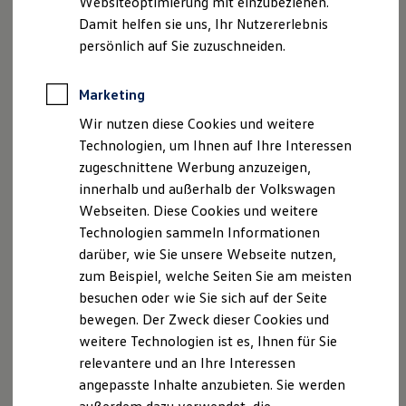
Websiteoptimierung mit einzubeziehen.
Behörden
Damit helfen sie uns, Ihr Nutzererlebnis
Direktkunden
persönlich auf Sie zuzuschneiden.
Sonderfahrzeuge
Anpfiff zum Gewinn
Elektromobilität
Marketing
Elektroautos
ID. Tutorials
Wir nutzen diese Cookies und weitere
Elektrofahrzeugkonzepte
Technologien, um Ihnen auf Ihre Interessen
ID. EVERY1
Reichweite
zugeschnittene Werbung anzuzeigen,
Reichweite der ID. Modelle
innerhalb und außerhalb der Volkswagen
Reichweite im Winter
Webseiten. Diese Cookies und weitere
Rekuperation
Laden
Technologien sammeln Informationen
Laden unterwegs
darüber, wie Sie unsere Webseite nutzen,
Laden Zuhause
zum Beispiel, welche Seiten Sie am meisten
Ladestationen finden
Ladezeitensimulator
besuchen oder wie Sie sich auf der Seite
Batterie
bewegen. Der Zweck dieser Cookies und
Sicherheit
weitere Technologien ist es, Ihnen für Sie
Garantie und Lebensdauer
Nachhaltigkeit
relevantere und an Ihre Interessen
Technologie
angepasste Inhalte anzubieten. Sie werden
Kosten und Kauf