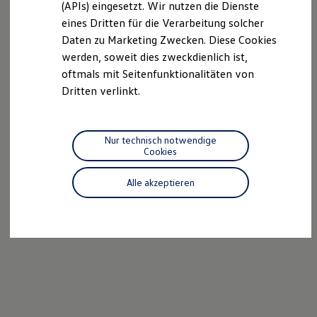
we drive football
(APIs) eingesetzt. Wir nutzen die Dienste
#wedriveproud
eines Dritten für die Verarbeitung solcher
Besitzer und Service
Daten zu Marketing Zwecken. Diese Cookies
myVolkswagen
Software Updates
werden, soweit dies zweckdienlich ist,
Service und Ersatzteile
oftmals mit Seitenfunktionalitäten von
Inspektion und HU/AU
Dritten verlinkt.
Reparaturen und Checks
Motorenöl und Flüssigkeiten
Räder und Reifen
Pannen- und Unfallhilfe
Nur technisch notwendige
Economy Service
Cookies
Volkswagen Teile
Zubehör
Modellspezifisches Zubehör
Alle akzeptieren
Schutz und Pflege
Transport
Entertainment und Elektronik
Individualisieren
Wallbox und Ladekabel
Digitale Extras
Dienste für Ihr Modell finden
Volkswagen Apps, Login und Shop
Handy und Fahrzeug verbinden
Updates für Software, Karten und Radio