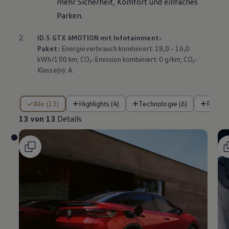
mehr Sicherheit, Komfort und einfaches
Parken.
2.
ID.5 GTX
4MOTION
mit Infotainment-
Paket:
Energieverbrauch kombiniert: 18,0 - 16,0
kWh/100 km; CO₂-Emission kombiniert: 0 g/km; CO₂-
Klasse(n): A.
13 von 13 Details
Alle (13)
Highlights (4)
Technologie (6)
Fahre
13 von 13
Details