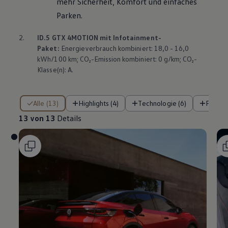
mehr Sicherheit, Komfort und einfaches
Parken.
2.
ID.5 GTX
4MOTION
mit Infotainment-
Paket:
Energieverbrauch kombiniert: 18,0 - 16,0
kWh/100 km; CO₂-Emission kombiniert: 0 g/km; CO₂-
Klasse(n): A.
13 von 13 Details
Alle (13)
Highlights (4)
Technologie (6)
Fahre
13 von 13
Details