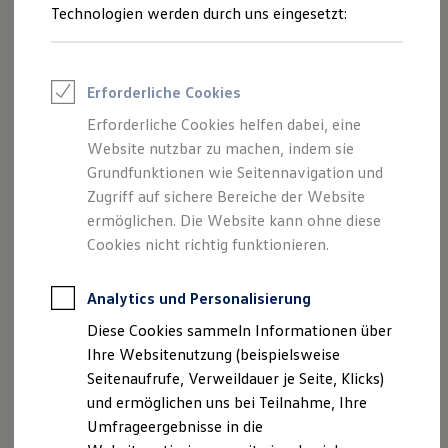
Technologien werden durch uns eingesetzt:
Volkswagen Marktplatz
Die ENERGY Sondermodelle
Junge Gebrauchtwagen und Gebrauchtwagen
Volkswagen Zertifizierte Gebrauchtwagen
Elektromobilität bei Gebrauchtwagen
Erforderliche Cookies
Zubehör- und Serviceangebote
Saisonangebote
Erforderliche Cookies helfen dabei, eine
Reifenpakete
Website nutzbar zu machen, indem sie
Leasing
Grundfunktionen wie Seitennavigation und
Leasing-Angebote
Gebrauchtwagen Leasing
Zugriff auf sichere Bereiche der Website
Junge Gebrauchtwagen-Leasing
ermöglichen. Die Website kann ohne diese
Elektroauto Leasing
Cookies nicht richtig funktionieren.
Kleinwagen-Leasing
Leasing ohne Anzahlung
Finanzierung
Analytics und Personalisierung
Autokredit mit Schlussrate
Versicherungen und Garantien
Diese Cookies sammeln Informationen über
Kfz-Versicherung
Ihre Websitenutzung (beispielsweise
Restschuldversicherungen
Garantien
Seitenaufrufe, Verweildauer je Seite, Klicks)
Wartungsverträge
und ermöglichen uns bei Teilnahme, Ihre
Geschäftskunden
Umfrageergebnisse in die
Professional Class bei Volkswagen
Großkunden