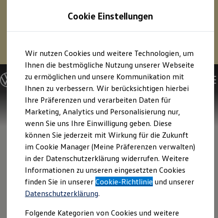
1
Profitieren Sie von bis zu
6.000 €
Cookie Einstellungen
E‑Auto‑Förderung für neue
Volkswagen
ID. oder
Hybridmodelle.
Zum
Zum
Mehr zur
E‑Auto
-Förderung
Wir nutzen Cookies und weitere Technologien, um
Hauptinhalt
Footer
springen
springen
Ihnen die bestmögliche Nutzung unserer Webseite
zu ermöglichen und unsere Kommunikation mit
Modelle und Konfigurator
Konfigurator
Ihnen zu verbessern. Wir berücksichtigen hierbei
Modelle vergleichen
Ihre Präferenzen und verarbeiten Daten für
Konfiguration laden
Marketing, Analytics und Personalisierung nur,
Autosuche
Elektroautos
wenn Sie uns Ihre Einwilligung geben. Diese
ENERGY Sondermodelle
können Sie jederzeit mit Wirkung für die Zukunft
Nutzfahrzeuge
im Cookie Manager (Meine Präferenzen verwalten)
SUV und CUV
Familienautos
in der Datenschutzerklärung widerrufen. Weitere
Kombis
Informationen zu unseren eingesetzten Cookies
Kompaktwagen
finden Sie in unserer
Cookie-Richtlinie
und unserer
Sportwagen
Schnell verfügbare Fahrzeuge
Datenschutzerklärung
.
Angebote und Produkte
Aktuelle Angebote
Folgende Kategorien von Cookies und weitere
E-Auto-Förderung