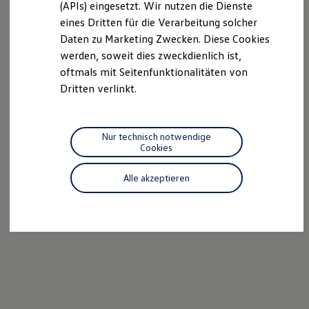
we drive football
(APIs) eingesetzt. Wir nutzen die Dienste
#wedriveproud
eines Dritten für die Verarbeitung solcher
Besitzer und Service
Daten zu Marketing Zwecken. Diese Cookies
myVolkswagen
Software Updates
werden, soweit dies zweckdienlich ist,
Service und Ersatzteile
oftmals mit Seitenfunktionalitäten von
Inspektion und HU/AU
Dritten verlinkt.
Reparaturen und Checks
Motorenöl und Flüssigkeiten
Räder und Reifen
Pannen- und Unfallhilfe
Nur technisch notwendige
Economy Service
Cookies
Volkswagen Teile
Zubehör
Modellspezifisches Zubehör
Alle akzeptieren
Schutz und Pflege
Transport
Entertainment und Elektronik
Individualisieren
Wallbox und Ladekabel
Digitale Extras
Dienste für Ihr Modell finden
Volkswagen Apps, Login und Shop
Handy und Fahrzeug verbinden
Updates für Software, Karten und Radio