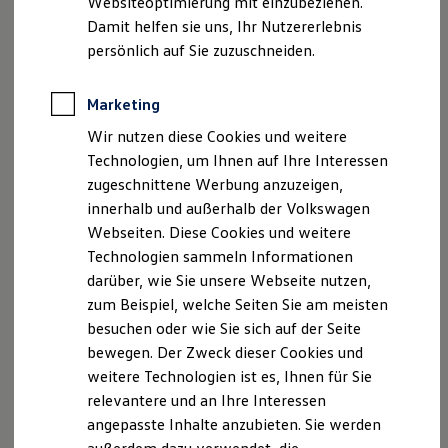
Websiteoptimierung mit einzubeziehen.
Behörden
Damit helfen sie uns, Ihr Nutzererlebnis
Direktkunden
persönlich auf Sie zuzuschneiden.
Sonderfahrzeuge
Anpfiff zum Gewinn
Elektromobilität
Marketing
Elektroautos
ID. Tutorials
Wir nutzen diese Cookies und weitere
Elektrofahrzeugkonzepte
Technologien, um Ihnen auf Ihre Interessen
ID. EVERY1
Reichweite
zugeschnittene Werbung anzuzeigen,
Reichweite der ID. Modelle
innerhalb und außerhalb der Volkswagen
Reichweite im Winter
Webseiten. Diese Cookies und weitere
Rekuperation
Laden
Technologien sammeln Informationen
Laden unterwegs
darüber, wie Sie unsere Webseite nutzen,
Laden Zuhause
zum Beispiel, welche Seiten Sie am meisten
Ladestationen finden
Ladezeitensimulator
besuchen oder wie Sie sich auf der Seite
Batterie
bewegen. Der Zweck dieser Cookies und
Sicherheit
weitere Technologien ist es, Ihnen für Sie
Garantie und Lebensdauer
Nachhaltigkeit
relevantere und an Ihre Interessen
Technologie
angepasste Inhalte anzubieten. Sie werden
Kosten und Kauf