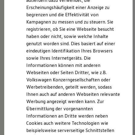
außerdem dazu verwendet, die
Verbrauchskosten
Kaufoptionen
Erscheinungshäufigkeit einer Anzeige zu
E-Auto-Förderung
begrenzen und die Effektivität von
Software und Konnektivität
Kampagnen zu messen und zu steuern. Sie
Die ID. Software 6
ID. Software Versionen und Updates
registrieren, ob Sie eine Webseite besucht
Digitale Extras
haben oder nicht, sowie welche Inhalte
Schnittstellen zu Ihrem ID.
genutzt worden sind. Dies basiert auf einer
Hybridautos
Marke und Erlebnis
eindeutigen Identifikation Ihres Browsers
Volkswagen R und R Experience
sowie Ihres Internetgeräts. Die
R-Modelle
Informationen können mit anderen
R Experience
Driving Experience
Webseiten oder Seiten Dritter, wie z.B.
Volkswagen entdecken
Volkswagen Konzerngesellschaften oder
Werkbesichtigung
Werbetreibenden, geteilt werden, sodass
Factory visit
Lifestyle Shop
Ihnen auch auf anderen Webseiten relevante
T-Roc Kollektion
Werbung angezeigt werden kann. Zur
Golf Kollektion
Übermittlung der vorgenannten
ID. Kollektion
Volkswagen Kollektion
Informationen an Dritte werden neben
R-Kollektion
Cookies auch weitere Technologien wie
GTI Kollektion
beispielsweise serverseitige Schnittstellen
Fußball Drop