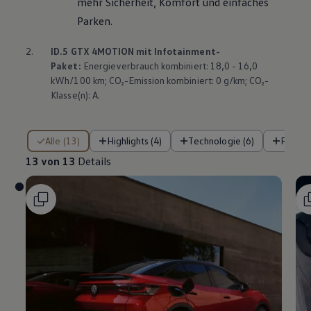
mehr Sicherheit, Komfort und einfaches
Parken.
2.
ID.5 GTX
4MOTION
mit Infotainment-
Paket:
Energieverbrauch kombiniert: 18,0 - 16,0
kWh/100 km; CO₂-Emission kombiniert: 0 g/km; CO₂-
Klasse(n): A.
13 von 13 Details
Alle (13)
Highlights (4)
Technologie (6)
Fahre
13 von 13
Details