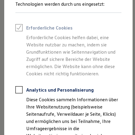
Technologien werden durch uns eingesetzt:
Volkswagen Marktplatz
Die ENERGY Sondermodelle
Junge Gebrauchtwagen und Gebrauchtwagen
Volkswagen Zertifizierte Gebrauchtwagen
Elektromobilität bei Gebrauchtwagen
Erforderliche Cookies
Zubehör- und Serviceangebote
Saisonangebote
Erforderliche Cookies helfen dabei, eine
Reifenpakete
Website nutzbar zu machen, indem sie
Leasing
Grundfunktionen wie Seitennavigation und
Leasing-Angebote
Gebrauchtwagen Leasing
Zugriff auf sichere Bereiche der Website
Junge Gebrauchtwagen-Leasing
ermöglichen. Die Website kann ohne diese
Elektroauto Leasing
Cookies nicht richtig funktionieren.
Kleinwagen-Leasing
Leasing ohne Anzahlung
Finanzierung
Analytics und Personalisierung
Autokredit mit Schlussrate
Versicherungen und Garantien
Diese Cookies sammeln Informationen über
Kfz-Versicherung
Ihre Websitenutzung (beispielsweise
Restschuldversicherungen
Garantien
Seitenaufrufe, Verweildauer je Seite, Klicks)
Wartungsverträge
und ermöglichen uns bei Teilnahme, Ihre
Geschäftskunden
Umfrageergebnisse in die
Professional Class bei Volkswagen
Großkunden