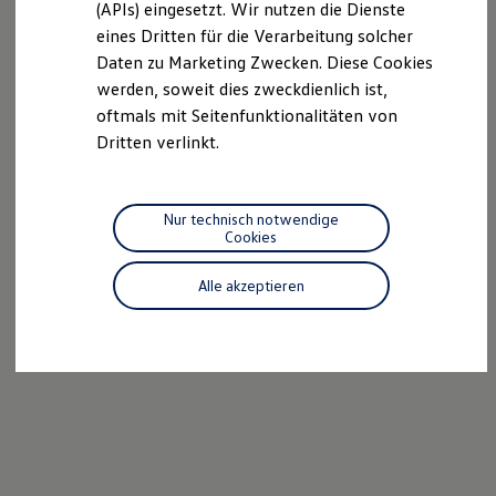
we drive football
(APIs) eingesetzt. Wir nutzen die Dienste
#wedriveproud
eines Dritten für die Verarbeitung solcher
Besitzer und Service
Daten zu Marketing Zwecken. Diese Cookies
myVolkswagen
Software Updates
werden, soweit dies zweckdienlich ist,
Service und Ersatzteile
oftmals mit Seitenfunktionalitäten von
Inspektion und HU/AU
Dritten verlinkt.
Reparaturen und Checks
Motorenöl und Flüssigkeiten
Räder und Reifen
Pannen- und Unfallhilfe
Nur technisch notwendige
Economy Service
Cookies
Volkswagen Teile
Zubehör
Modellspezifisches Zubehör
Alle akzeptieren
Schutz und Pflege
Transport
Entertainment und Elektronik
Individualisieren
Wallbox und Ladekabel
Digitale Extras
Dienste für Ihr Modell finden
Volkswagen Apps, Login und Shop
Handy und Fahrzeug verbinden
Updates für Software, Karten und Radio