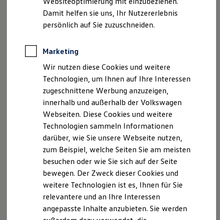
Websiteoptimierung mit einzubeziehen.
Behörden
Damit helfen sie uns, Ihr Nutzererlebnis
Direktkunden
persönlich auf Sie zuzuschneiden.
Sonderfahrzeuge
Anpfiff zum Gewinn
Elektromobilität
Marketing
Elektroautos
ID. Tutorials
Wir nutzen diese Cookies und weitere
Elektrofahrzeugkonzepte
Technologien, um Ihnen auf Ihre Interessen
ID. EVERY1
Reichweite
zugeschnittene Werbung anzuzeigen,
Reichweite der ID. Modelle
innerhalb und außerhalb der Volkswagen
Reichweite im Winter
Webseiten. Diese Cookies und weitere
Rekuperation
Laden
Technologien sammeln Informationen
Laden unterwegs
darüber, wie Sie unsere Webseite nutzen,
Laden Zuhause
zum Beispiel, welche Seiten Sie am meisten
Ladestationen finden
Ladezeitensimulator
besuchen oder wie Sie sich auf der Seite
Batterie
bewegen. Der Zweck dieser Cookies und
Sicherheit
weitere Technologien ist es, Ihnen für Sie
Garantie und Lebensdauer
Nachhaltigkeit
relevantere und an Ihre Interessen
Technologie
angepasste Inhalte anzubieten. Sie werden
Kosten und Kauf