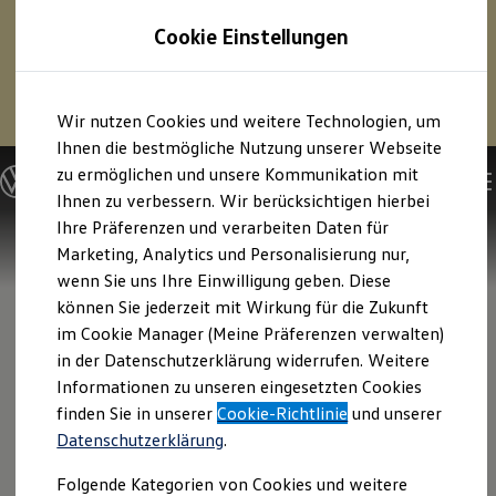
1
Profitieren Sie von bis zu
6.000 €
Cookie Einstellungen
E‑Auto‑Förderung für neue
Volkswagen
ID. oder
Hybridmodelle.
Zum
Zum
Mehr zur
E‑Auto
-Förderung
Wir nutzen Cookies und weitere Technologien, um
Hauptinhalt
Footer
springen
springen
Ihnen die bestmögliche Nutzung unserer Webseite
zu ermöglichen und unsere Kommunikation mit
Modelle und Konfigurator
Konfigurator
Ihnen zu verbessern. Wir berücksichtigen hierbei
Modelle vergleichen
Ihre Präferenzen und verarbeiten Daten für
Konfiguration laden
Marketing, Analytics und Personalisierung nur,
Autosuche
Elektroautos
wenn Sie uns Ihre Einwilligung geben. Diese
ENERGY Sondermodelle
können Sie jederzeit mit Wirkung für die Zukunft
Nutzfahrzeuge
im Cookie Manager (Meine Präferenzen verwalten)
SUV und CUV
Familienautos
in der Datenschutzerklärung widerrufen. Weitere
Kombis
Informationen zu unseren eingesetzten Cookies
Kompaktwagen
finden Sie in unserer
Cookie-Richtlinie
und unserer
Sportwagen
Schnell verfügbare Fahrzeuge
Datenschutzerklärung
.
Angebote und Produkte
Aktuelle Angebote
Folgende Kategorien von Cookies und weitere
E-Auto-Förderung