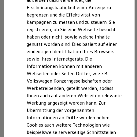
außerdem dazu verwendet, die
Verbrauchskosten
Kaufoptionen
Erscheinungshäufigkeit einer Anzeige zu
E-Auto-Förderung
begrenzen und die Effektivität von
Software und Konnektivität
Kampagnen zu messen und zu steuern. Sie
Die ID. Software 6
ID. Software Versionen und Updates
registrieren, ob Sie eine Webseite besucht
Digitale Extras
haben oder nicht, sowie welche Inhalte
Schnittstellen zu Ihrem ID.
genutzt worden sind. Dies basiert auf einer
Hybridautos
Marke und Erlebnis
eindeutigen Identifikation Ihres Browsers
Volkswagen R und R Experience
sowie Ihres Internetgeräts. Die
R-Modelle
Informationen können mit anderen
R Experience
Driving Experience
Webseiten oder Seiten Dritter, wie z.B.
Volkswagen entdecken
Volkswagen Konzerngesellschaften oder
Werkbesichtigung
Werbetreibenden, geteilt werden, sodass
Factory visit
Lifestyle Shop
Ihnen auch auf anderen Webseiten relevante
T-Roc Kollektion
Werbung angezeigt werden kann. Zur
Golf Kollektion
Übermittlung der vorgenannten
ID. Kollektion
Volkswagen Kollektion
Informationen an Dritte werden neben
R-Kollektion
Cookies auch weitere Technologien wie
GTI Kollektion
beispielsweise serverseitige Schnittstellen
Fußball Drop