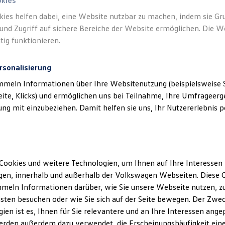
okies
kies helfen dabei, eine Website nutzbar zu machen, indem sie G
und Zugriff auf sichere Bereiche der Website ermöglichen. Die W
tig funktionieren.
rsonalisierung
mmeln Informationen über Ihre Websitenutzung (beispielsweise S
eite, Klicks) und ermöglichen uns bei Teilnahme, Ihre Umfrageerge
g mit einzubeziehen. Damit helfen sie uns, Ihr Nutzererlebnis pe
Cookies und weitere Technologien, um Ihnen auf Ihre Interessen
en, innerhalb und außerhalb der Volkswagen Webseiten. Diese C
meln Informationen darüber, wie Sie unsere Webseite nutzen, zu
sten besuchen oder wie Sie sich auf der Seite bewegen. Der Zwec
ien ist es, Ihnen für Sie relevantere und an Ihre Interessen ange
erden außerdem dazu verwendet, die Erscheinungshäufigkeit eine