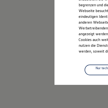
Elektromobilität
begrenzen und die
Elektroautos
ID. Tutorials
Webseite besucht 
Elektrofahrzeugkonzepte
eindeutigen Ident
ID. EVERY1
anderen Webseiten
Reichweite
Reichweite der ID. Modelle
Werbetreibenden,
Reichweite im Winter
angezeigt werden
Rekuperation
Cookies auch weit
Laden
Laden unterwegs
nutzen die Dienst
Laden Zuhause
werden, soweit di
Ladestationen finden
Ladezeitensimulator
Batterie
Sicherheit
Nur tec
Garantie und Lebensdauer
Nachhaltigkeit
Technologie
Kosten und Kauf
Verbrauchskosten
Kaufoptionen
E-Auto-Förderung
Software und Konnektivität
Die ID. Software 6