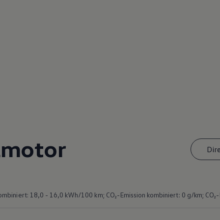
lmotor
Dir
biniert: 18,0 - 16,0 kWh/100 km; CO₂-Emission kombiniert: 0 g/km; CO₂-Kl