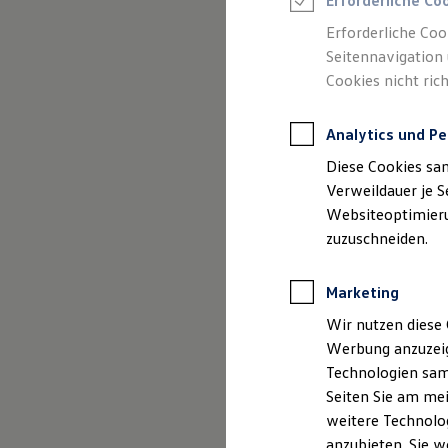
Erforderliche Co
Elektromobilität bei Gebrauchtwagen
Zubehör- und Serviceangebote
Erforderliche Coo
Saisonangebote
Seitennavigation 
Reifenpakete
Leasing
Cookies nicht rich
Leasing-Angebote
Gebrauchtwagen Leasing
Junge Gebrauchtwagen-Leasing
Analytics und Pe
Elektroauto Leasing
Diese Cookies sa
Kleinwagen-Leasing
Leasing ohne Anzahlung
Verweildauer je S
Finanzierung
Websiteoptimierun
Autokredit mit Schlussrate
zuzuschneiden.
Versicherungen und Garantien
Kfz-Versicherung
Restschuldversicherungen
Marketing
Garantien
Wartungsverträge
Wir nutzen diese 
Geschäftskunden
Professional Class bei Volkswagen
Werbung anzuzeig
Großkunden
Technologien sam
Behörden
Seiten Sie am mei
Direktkunden
Sonderfahrzeuge
weitere Technolog
Anpfiff zum Gewinn
anzubieten. Sie w