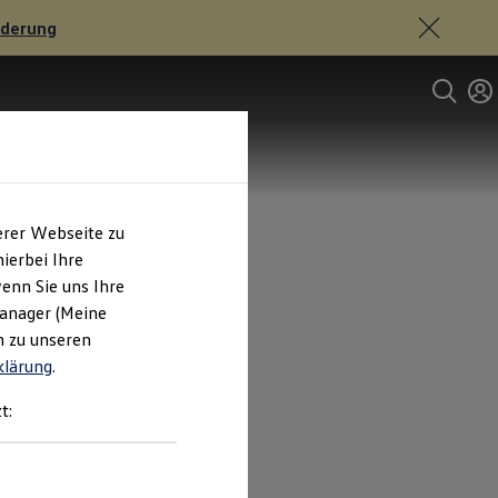
rderung
erer Webseite zu
ierbei Ihre
enn Sie uns Ihre
Manager (Meine
n zu unseren
klärung
.
t: