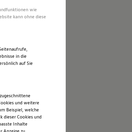
rundfunktionen wie
ebsite kann ohne diese
eitenaufrufe,
bnisse in die
rsönlich auf Sie
 zugeschnittene
ookies und weitere
m Beispiel, welche
k dieser Cookies und
passte Inhalte
r Anzeige zu