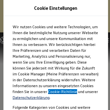
1
Profitieren Sie von bis zu
6.000 €
Cookie Einstellungen
E‑Auto‑Förderung für neue
Volkswagen
ID. oder
Hybridmodelle.
Zum
Zum
Mehr zur
E‑Auto
-Förderung
Wir nutzen Cookies und weitere Technologien, um
Hauptinhalt
Footer
springen
springen
Ihnen die bestmögliche Nutzung unserer Webseite
zu ermöglichen und unsere Kommunikation mit
Modelle und Konfigurator
Konfigurator
Ihnen zu verbessern. Wir berücksichtigen hierbei
Modelle vergleichen
Ihre Präferenzen und verarbeiten Daten für
Konfiguration laden
Marketing, Analytics und Personalisierung nur,
Autosuche
Elektroautos
wenn Sie uns Ihre Einwilligung geben. Diese
ENERGY Sondermodelle
können Sie jederzeit mit Wirkung für die Zukunft
Nutzfahrzeuge
im Cookie Manager (Meine Präferenzen verwalten)
SUV und CUV
Familienautos
in der Datenschutzerklärung widerrufen. Weitere
Kombis
Informationen zu unseren eingesetzten Cookies
Kompaktwagen
finden Sie in unserer
Cookie-Richtlinie
und unserer
Sportwagen
Schnell verfügbare Fahrzeuge
Datenschutzerklärung
.
Angebote und Produkte
Aktuelle Angebote
Folgende Kategorien von Cookies und weitere
E-Auto-Förderung