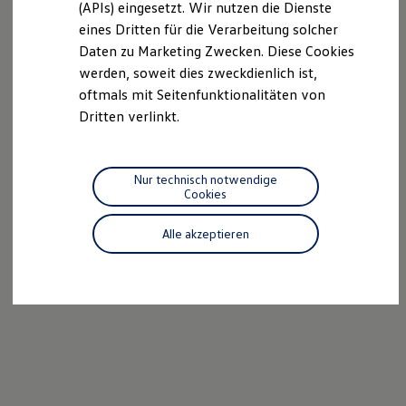
we drive football
(APIs) eingesetzt. Wir nutzen die Dienste
#wedriveproud
eines Dritten für die Verarbeitung solcher
Besitzer und Service
Daten zu Marketing Zwecken. Diese Cookies
myVolkswagen
Software Updates
werden, soweit dies zweckdienlich ist,
Service und Ersatzteile
oftmals mit Seitenfunktionalitäten von
Inspektion und HU/AU
Dritten verlinkt.
Reparaturen und Checks
Motorenöl und Flüssigkeiten
Räder und Reifen
Pannen- und Unfallhilfe
Nur technisch notwendige
Economy Service
Cookies
Volkswagen Teile
Zubehör
Modellspezifisches Zubehör
Alle akzeptieren
Schutz und Pflege
Transport
Entertainment und Elektronik
Individualisieren
Wallbox und Ladekabel
Digitale Extras
Dienste für Ihr Modell finden
Volkswagen Apps, Login und Shop
Handy und Fahrzeug verbinden
Updates für Software, Karten und Radio