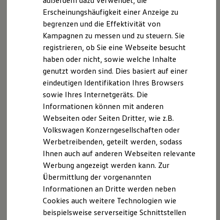
außerdem dazu verwendet, die
Verbrauchskosten
Kaufoptionen
Erscheinungshäufigkeit einer Anzeige zu
E-Auto-Förderung
begrenzen und die Effektivität von
Software und Konnektivität
Kampagnen zu messen und zu steuern. Sie
Die ID. Software 6
ID. Software Versionen und Updates
registrieren, ob Sie eine Webseite besucht
Digitale Extras
haben oder nicht, sowie welche Inhalte
Schnittstellen zu Ihrem ID.
genutzt worden sind. Dies basiert auf einer
Hybridautos
Marke und Erlebnis
eindeutigen Identifikation Ihres Browsers
Volkswagen R und R Experience
sowie Ihres Internetgeräts. Die
R-Modelle
Informationen können mit anderen
R Experience
Driving Experience
Webseiten oder Seiten Dritter, wie z.B.
Volkswagen entdecken
Volkswagen Konzerngesellschaften oder
Werkbesichtigung
Werbetreibenden, geteilt werden, sodass
Factory visit
Lifestyle Shop
Ihnen auch auf anderen Webseiten relevante
T-Roc Kollektion
Werbung angezeigt werden kann. Zur
Golf Kollektion
Übermittlung der vorgenannten
ID. Kollektion
Volkswagen Kollektion
Informationen an Dritte werden neben
R-Kollektion
Cookies auch weitere Technologien wie
GTI Kollektion
beispielsweise serverseitige Schnittstellen
Fußball Drop