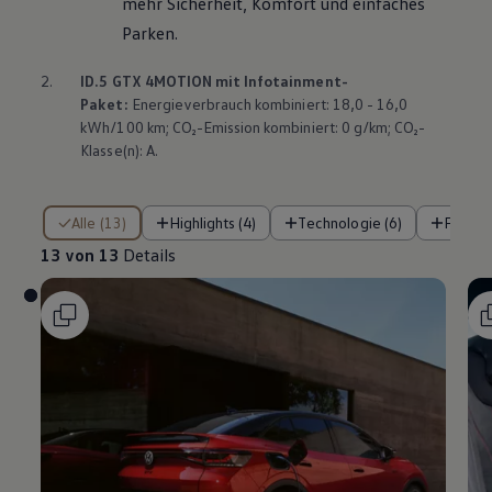
mehr Sicherheit, Komfort und einfaches
Parken.
2.
ID.5 GTX
4MOTION
mit Infotainment-
Paket:
Energieverbrauch kombiniert: 18,0 - 16,0
kWh/100 km; CO₂-Emission kombiniert: 0 g/km; CO₂-
Klasse(n): A.
13 von 13 Details
Alle (13)
Highlights (4)
Technologie (6)
Fahre
13 von 13
Details