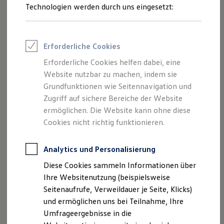
Technologien werden durch uns eingesetzt:
Volkswagen Marktplatz
Die ENERGY Sondermodelle
Junge Gebrauchtwagen und Gebrauchtwagen
Volkswagen Zertifizierte Gebrauchtwagen
Elektromobilität bei Gebrauchtwagen
Erforderliche Cookies
Zubehör- und Serviceangebote
Saisonangebote
Erforderliche Cookies helfen dabei, eine
Reifenpakete
Website nutzbar zu machen, indem sie
Leasing
Grundfunktionen wie Seitennavigation und
Leasing-Angebote
Gebrauchtwagen Leasing
Zugriff auf sichere Bereiche der Website
Junge Gebrauchtwagen-Leasing
ermöglichen. Die Website kann ohne diese
Elektroauto Leasing
Cookies nicht richtig funktionieren.
Kleinwagen-Leasing
Leasing ohne Anzahlung
Finanzierung
Analytics und Personalisierung
Autokredit mit Schlussrate
Versicherungen und Garantien
Diese Cookies sammeln Informationen über
Kfz-Versicherung
Ihre Websitenutzung (beispielsweise
Restschuldversicherungen
Garantien
Seitenaufrufe, Verweildauer je Seite, Klicks)
Wartungsverträge
und ermöglichen uns bei Teilnahme, Ihre
Geschäftskunden
Umfrageergebnisse in die
Professional Class bei Volkswagen
Großkunden