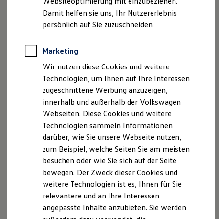
Websiteoptimierung mit einzubeziehen.
Behörden
Damit helfen sie uns, Ihr Nutzererlebnis
Direktkunden
persönlich auf Sie zuzuschneiden.
Sonderfahrzeuge
Anpfiff zum Gewinn
Elektromobilität
Marketing
Elektroautos
ID. Tutorials
Wir nutzen diese Cookies und weitere
Elektrofahrzeugkonzepte
Technologien, um Ihnen auf Ihre Interessen
ID. EVERY1
Reichweite
zugeschnittene Werbung anzuzeigen,
Reichweite der ID. Modelle
innerhalb und außerhalb der Volkswagen
Reichweite im Winter
Webseiten. Diese Cookies und weitere
Rekuperation
Laden
Technologien sammeln Informationen
Laden unterwegs
darüber, wie Sie unsere Webseite nutzen,
Laden Zuhause
zum Beispiel, welche Seiten Sie am meisten
Ladestationen finden
Ladezeitensimulator
besuchen oder wie Sie sich auf der Seite
Batterie
bewegen. Der Zweck dieser Cookies und
Sicherheit
weitere Technologien ist es, Ihnen für Sie
Garantie und Lebensdauer
Nachhaltigkeit
relevantere und an Ihre Interessen
Technologie
angepasste Inhalte anzubieten. Sie werden
Kosten und Kauf