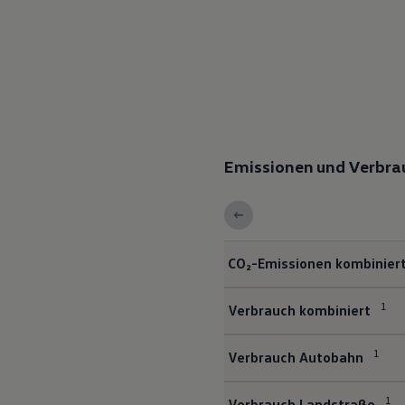
Service und Ersatzteile
Inspektion und HU/AU
Reparaturen und Checks
Motorenöl und Flüssigkeiten
Räder und Reifen
Pannen- und Unfallhilfe
Economy Service
Volkswagen Teile
Zubehör
Modellspezifisches Zubehör
Emissionen und Verbra
Schutz und Pflege
Transport
Entertainment und Elektronik
Individualisieren
Wallbox und Ladekabel
Digitale Extras
CO₂-Emissionen kombinier
Dienste für Ihr Modell finden
Volkswagen Apps, Login und Shop
Handy und Fahrzeug verbinden
1
Verbrauch kombiniert
Updates für Software, Karten und Radio
Über Ihr Auto
Vorgängermodelle
1
Verbrauch Autobahn
Kundeninformationen
Volkswagen Kundenbetreuung
Warn- und Kontrollleuchten
1
Verbrauch Landstraße