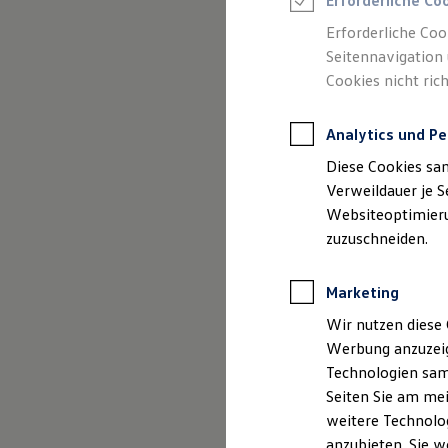
Erforderliche Co
Elektromobilität bei Gebrauchtwagen
Zubehör- und Serviceangebote
Erforderliche Coo
Saisonangebote
Seitennavigation 
Reifenpakete
Leasing
Cookies nicht rich
Leasing-Angebote
Gebrauchtwagen Leasing
Junge Gebrauchtwagen-Leasing
Analytics und Pe
Elektroauto Leasing
Diese Cookies sa
Kleinwagen-Leasing
Leasing ohne Anzahlung
Verweildauer je S
Finanzierung
Websiteoptimierun
Autokredit mit Schlussrate
zuzuschneiden.
Versicherungen und Garantien
Kfz-Versicherung
Restschuldversicherungen
Marketing
Garantien
Wartungsverträge
Wir nutzen diese 
Geschäftskunden
Professional Class bei Volkswagen
Werbung anzuzeig
Großkunden
Technologien sam
Behörden
Seiten Sie am mei
Direktkunden
Sonderfahrzeuge
weitere Technolog
Anpfiff zum Gewinn
anzubieten. Sie w