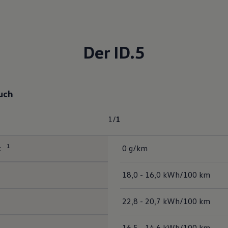
Der ID.5
uch
1
/
1
1
t
0 g/km
18,0 - 16,0 kWh/100 km
22,8 - 20,7 kWh/100 km
16,5 - 14,6 kWh/100 km