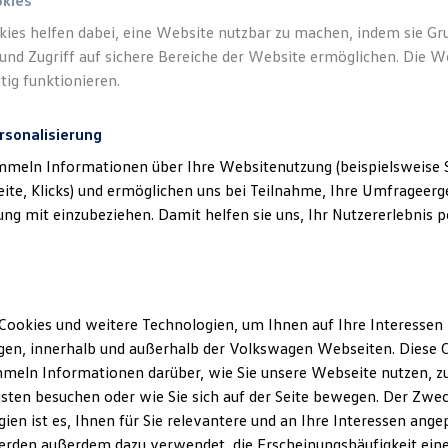
okies
kies helfen dabei, eine Website nutzbar zu machen, indem sie G
und Zugriff auf sichere Bereiche der Website ermöglichen. Die W
tig funktionieren.
rsonalisierung
mmeln Informationen über Ihre Websitenutzung (beispielsweise S
eite, Klicks) und ermöglichen uns bei Teilnahme, Ihre Umfrageerge
g mit einzubeziehen. Damit helfen sie uns, Ihr Nutzererlebnis pe
Cookies und weitere Technologien, um Ihnen auf Ihre Interessen
en, innerhalb und außerhalb der Volkswagen Webseiten. Diese C
meln Informationen darüber, wie Sie unsere Webseite nutzen, zu
sten besuchen oder wie Sie sich auf der Seite bewegen. Der Zwec
ien ist es, Ihnen für Sie relevantere und an Ihre Interessen ange
erden außerdem dazu verwendet, die Erscheinungshäufigkeit eine