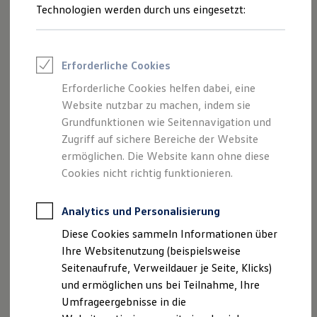
Technologien werden durch uns eingesetzt:
Volkswagen Marktplatz
Die ENERGY Sondermodelle
Junge Gebrauchtwagen und Gebrauchtwagen
Volkswagen Zertifizierte Gebrauchtwagen
--:--
1
,
2
,
3
Elektromobilität bei Gebrauchtwagen
Erforderliche Cookies
Verbleibende Zeit, --:--
Zubehör- und Serviceangebote
Saisonangebote
Erforderliche Cookies helfen dabei, eine
Mit der optionalen
Wärmepumpe
lässt sich der Innenraum
Reifenpakete
Website nutzbar zu machen, indem sie
Leasing
Ihres ID. mit weniger Energie aufwärmen als mit einer
Grundfunktionen wie Seitennavigation und
Leasing-Angebote
herkömmlichen Heizung. Das kann sich positiv auf die
Gebrauchtwagen Leasing
Zugriff auf sichere Bereiche der Website
Reichweite auswirken.
Junge Gebrauchtwagen-Leasing
ermöglichen. Die Website kann ohne diese
Elektroauto Leasing
Im Vergleich zu einem Verbrenner entsteht bei einem
Cookies nicht richtig funktionieren.
Kleinwagen-Leasing
Elektrofahrzeug nicht genug Abwärme durch die
Leasing ohne Anzahlung
Antriebskomponenten, um damit den Innenraum
Finanzierung
Analytics und Personalisierung
Autokredit mit Schlussrate
ausreichend zu heizen. Die Lösung: Ein
Versicherungen und Garantien
Diese Cookies sammeln Informationen über
Wärmepumpensystem verdichtet Kältemittel unter hohem
Kfz-Versicherung
Ihre Websitenutzung (beispielsweise
Druck. Die dabei entstehende Wärme wird genutzt, um
Restschuldversicherungen
Garantien
Seitenaufrufe, Verweildauer je Seite, Klicks)
durchströmende Kaltluft zu erhitzen. So wird weniger
Wartungsverträge
und ermöglichen uns bei Teilnahme, Ihre
Energie aus der Batterie für die Hochvoltheizung genutzt
Geschäftskunden
Umfrageergebnisse in die
und es kann sich ein
Reichweitenvorteil
gegenüber
Professional Class bei Volkswagen
Großkunden