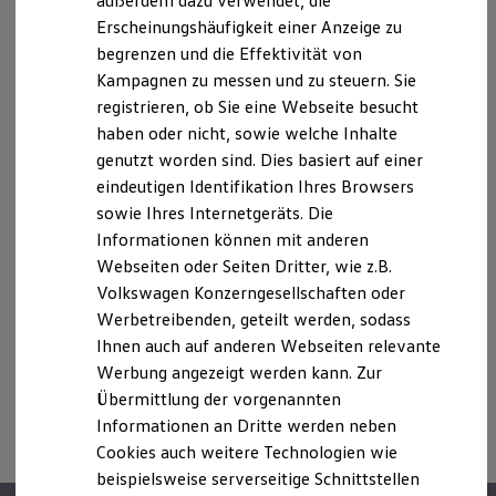
außerdem dazu verwendet, die
Verbrauchskosten
Die in dieser Darstellung gezeigten Fahrzeuge und
Kaufoptionen
Ausstattungen können in einzelnen Details vom aktuellen
Erscheinungshäufigkeit einer Anzeige zu
E-Auto-Förderung
deutschen Lieferprogramm abweichen. Abgebildet sind
begrenzen und die Effektivität von
Software und Konnektivität
teilweise Sonderausstattungen der Fahrzeuge gegen
Kampagnen zu messen und zu steuern. Sie
Die ID. Software 6
Mehrpreis.
ID. Software Versionen und Updates
registrieren, ob Sie eine Webseite besucht
Bitte beachten Sie auch unseren Konfigurator für eine
Digitale Extras
haben oder nicht, sowie welche Inhalte
Schnittstellen zu Ihrem ID.
Übersicht der aktuell verfügbaren Modelle und Ausstattungen.
genutzt worden sind. Dies basiert auf einer
Hybridautos
Die angegebenen Verbrauchs- und Emissionswerte beziehen
Marke und Erlebnis
eindeutigen Identifikation Ihres Browsers
Volkswagen R und R Experience
sich nicht auf ein einzelnes Fahrzeug und sind nicht Bestandteil
sowie Ihres Internetgeräts. Die
R-Modelle
des Angebots, sondern dienen allein Vergleichszwecken
Informationen können mit anderen
R Experience
zwischen den verschiedenen Fahrzeugtypen.
Driving Experience
Webseiten oder Seiten Dritter, wie z.B.
Zusatzausstattungen und
Zubehör
(Anbauteile, Reifenformat
Volkswagen entdecken
Volkswagen Konzerngesellschaften oder
usw.) können relevante Fahrzeugparameter, wie
z. B.
Gewicht,
Werkbesichtigung
Rollwiderstand und Aerodynamik verändern und neben
Werbetreibenden, geteilt werden, sodass
Factory visit
Lifestyle Shop
Witterungs- und Verkehrsbedingungen sowie dem
Ihnen auch auf anderen Webseiten relevante
T-Roc Kollektion
individuellen Fahrverhalten den Kraftstoffverbrauch, den
Werbung angezeigt werden kann. Zur
Golf Kollektion
Stromverbrauch, die CO₂-Emissionen und die
Übermittlung der vorgenannten
ID. Kollektion
Fahrleistungswerte eines Fahrzeugs beeinflussen.
Volkswagen Kollektion
Informationen an Dritte werden neben
R-Kollektion
Cookies auch weitere Technologien wie
GTI Kollektion
beispielsweise serverseitige Schnittstellen
Fußball Drop