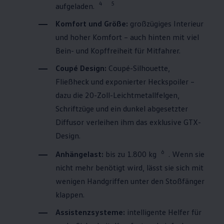
4
5
aufgeladen.
Komfort und Größe:
großzügiges Interieur
und hoher Komfort – auch hinten mit viel
Bein- und Kopffreiheit für Mitfahrer.
Coupé Design:
Coupé-Silhouette,
Fließheck und exponierter Heckspoiler –
dazu die 20-Zoll-Leichtmetallfelgen,
Schriftzüge und ein dunkel abgesetzter
Diffusor verleihen ihm das exklusive GTX-
Design.
6
Anhängelast:
bis zu 1.800 kg
. Wenn sie
nicht mehr benötigt wird, lässt sie sich mit
wenigen Handgriffen unter den Stoßfänger
klappen.
Assistenzsysteme:
intelligente Helfer für