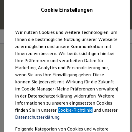
1
Profitieren Sie von bis zu
6.000 €
Cookie Einstellungen
E‑Auto‑Förderung für neue
Volkswagen
ID. oder
Hybridmodelle.
Zum
Zum
Mehr zur
E‑Auto
-Förderung
Wir nutzen Cookies und weitere Technologien, um
Hauptinhalt
Footer
Wärmepumpe
springen
springen
Ihnen die bestmögliche Nutzung unserer Webseite
zu ermöglichen und unsere Kommunikation mit
Modelle und Konfigurator
Konfigurator
Ihnen zu verbessern. Wir berücksichtigen hierbei
Modelle vergleichen
Ihre Präferenzen und verarbeiten Daten für
Konfiguration laden
Die Wärmepumpe im
Marketing, Analytics und Personalisierung nur,
Autosuche
Elektroautos
wenn Sie uns Ihre Einwilligung geben. Diese
ID.
ENERGY Sondermodelle
können Sie jederzeit mit Wirkung für die Zukunft
Nutzfahrzeuge
im Cookie Manager (Meine Präferenzen verwalten)
SUV und CUV
Familienautos
in der Datenschutzerklärung widerrufen. Weitere
Kombis
Informationen zu unseren eingesetzten Cookies
Kompaktwagen
finden Sie in unserer
Cookie-Richtlinie
und unserer
Sportwagen
Schnell verfügbare Fahrzeuge
Datenschutzerklärung
.
Angebote und Produkte
Aktuelle Angebote
Folgende Kategorien von Cookies und weitere
E-Auto-Förderung