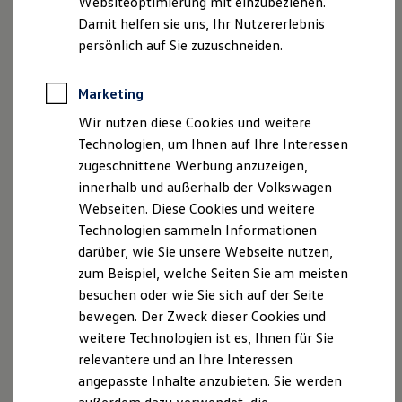
Websiteoptimierung mit einzubeziehen.
Elektrofahrzeugen ohne Wärmepumpe ergeben.
Behörden
Damit helfen sie uns, Ihr Nutzererlebnis
Direktkunden
In der Wärmepumpe kommt das in der Natur
persönlich auf Sie zuzuschneiden.
Sonderfahrzeuge
vorkommende Kältemittel CO₂ (R744) zum Einsatz – als
Anpfiff zum Gewinn
Elektromobilität
Alternative zu den herkömmlich verwendeten fluorierten
Marketing
Elektroautos
Kältemitteln. Damit kann Ihr ID. auch bei kalten
ID. Tutorials
Wir nutzen diese Cookies und weitere
Außentemperaturen energieeffizient geheizt werden.
Elektrofahrzeugkonzepte
Technologien, um Ihnen auf Ihre Interessen
ID. EVERY1
Reichweite
zugeschnittene Werbung anzuzeigen,
Reichweite der ID. Modelle
innerhalb und außerhalb der Volkswagen
Reichweite im Winter
Webseiten. Diese Cookies und weitere
Rekuperation
Impressum
Nutzungsbedingungen
Laden
Technologien sammeln Informationen
Datenschutzerklärungen
Cookie-Richtlinie
Laden unterwegs
darüber, wie Sie unsere Webseite nutzen,
Laden Zuhause
Lizenzhinweise Dritter
zum Beispiel, welche Seiten Sie am meisten
Ladestationen finden
Angaben zum Digital Services Act (DSA)
EU Data Act
Ladezeitensimulator
besuchen oder wie Sie sich auf der Seite
Produktsicherheitsinformationen
Vertrag Widerrufen
Batterie
bewegen. Der Zweck dieser Cookies und
Sicherheit
weitere Technologien ist es, Ihnen für Sie
Garantie und Lebensdauer
Nachhaltigkeit
relevantere und an Ihre Interessen
Technologie
Disclaimer von Volkswagen AG
angepasste Inhalte anzubieten. Sie werden
Kosten und Kauf