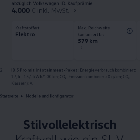
abzüglich Volkswagen ID. Kaufprämie
4.000
€ inkl. MwSt.
5
Kraftstoffart
Max. Reichweite
Elektro
kombiniert bis
579 km
2
2.
ID.5 Pro mit Infotainment-Paket:
Energieverbrauch kombiniert:
17,4 - 15,1 kWh/100 km; CO₂-Emission kombiniert: 0 g/km; CO₂-
Klasse(n): A.
Startseite
Modelle und Konfigurator
Stilvollelektrisch
Kraftvoll wie ein SUV,