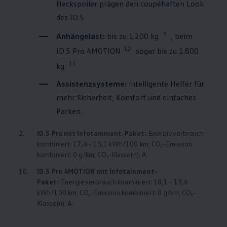
Heckspoiler prägen den coupéhaften Look
des ID.5.
9
Anhängelast:
bis zu 1.200 kg
, beim
10
ID.5 Pro
4MOTION
sogar bis zu 1.800
11
kg.
Assistenzsysteme:
intelligente Helfer für
mehr Sicherheit, Komfort und einfaches
Parken.
2.
ID.5 Pro mit Infotainment-Paket:
Energieverbrauch
kombiniert: 17,4 - 15,1 kWh/100 km; CO₂-Emission
kombiniert: 0 g/km; CO₂-Klasse(n): A.
10.
ID.5 Pro
4MOTION
mit Infotainment-
Paket:
Energieverbrauch kombiniert: 18,1 - 15,6
kWh/100 km; CO₂-Emission kombiniert: 0 g/km; CO₂-
Klasse(n): A.