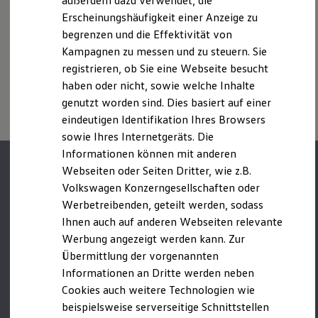
außerdem dazu verwendet, die
Verbrauchskosten
Zusatzausstattungen und
Zubehör
(Anbauteile, Reifenformat
Kaufoptionen
Erscheinungshäufigkeit einer Anzeige zu
usw.) können relevante Fahrzeugparameter, wie
z. B.
Gewicht,
E-Auto-Förderung
begrenzen und die Effektivität von
Rollwiderstand und Aerodynamik verändern und neben
Software und Konnektivität
Witterungs- und Verkehrsbedingungen sowie dem
Kampagnen zu messen und zu steuern. Sie
Die ID. Software 6
individuellen Fahrverhalten den Kraftstoffverbrauch, den
ID. Software Versionen und Updates
registrieren, ob Sie eine Webseite besucht
Digitale Extras
Stromverbrauch, die CO₂-Emissionen und die
haben oder nicht, sowie welche Inhalte
Schnittstellen zu Ihrem ID.
Fahrleistungswerte eines Fahrzeugs beeinflussen.
genutzt worden sind. Dies basiert auf einer
Hybridautos
Marke und Erlebnis
eindeutigen Identifikation Ihres Browsers
Volkswagen R und R Experience
sowie Ihres Internetgeräts. Die
R-Modelle
Informationen können mit anderen
R Experience
Driving Experience
Webseiten oder Seiten Dritter, wie z.B.
Volkswagen entdecken
Volkswagen Konzerngesellschaften oder
Werkbesichtigung
Werbetreibenden, geteilt werden, sodass
Factory visit
Lifestyle Shop
Ihnen auch auf anderen Webseiten relevante
T-Roc Kollektion
Werbung angezeigt werden kann. Zur
Golf Kollektion
Übermittlung der vorgenannten
ID. Kollektion
Volkswagen Kollektion
Informationen an Dritte werden neben
R-Kollektion
Cookies auch weitere Technologien wie
GTI Kollektion
beispielsweise serverseitige Schnittstellen
Fußball Drop