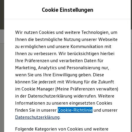
1
Profitieren Sie von bis zu
6.000 €
Cookie Einstellungen
E‑Auto‑Förderung für neue
Volkswagen
ID. oder
Hybridmodelle.
Zum
Zum
Mehr zur
E‑Auto
-Förderung
Wir nutzen Cookies und weitere Technologien, um
Hauptinhalt
Footer
Sportpakete
springen
springen
Ihnen die bestmögliche Nutzung unserer Webseite
zu ermöglichen und unsere Kommunikation mit
Modelle und Konfigurator
Konfigurator
Ihnen zu verbessern. Wir berücksichtigen hierbei
Modelle vergleichen
Ihre Präferenzen und verarbeiten Daten für
Konfiguration laden
Ganz auf Ihren Fahrstil
Marketing, Analytics und Personalisierung nur,
Autosuche
Elektroautos
wenn Sie uns Ihre Einwilligung geben. Diese
eingestellt.
ENERGY Sondermodelle
können Sie jederzeit mit Wirkung für die Zukunft
Nutzfahrzeuge
im Cookie Manager (Meine Präferenzen verwalten)
SUV und CUV
Familienautos
in der Datenschutzerklärung widerrufen. Weitere
Kombis
Informationen zu unseren eingesetzten Cookies
Kompaktwagen
finden Sie in unserer
Cookie-Richtlinie
und unserer
Sportwagen
Schnell verfügbare Fahrzeuge
Datenschutzerklärung
.
Angebote und Produkte
Aktuelle Angebote
Folgende Kategorien von Cookies und weitere
E-Auto-Förderung