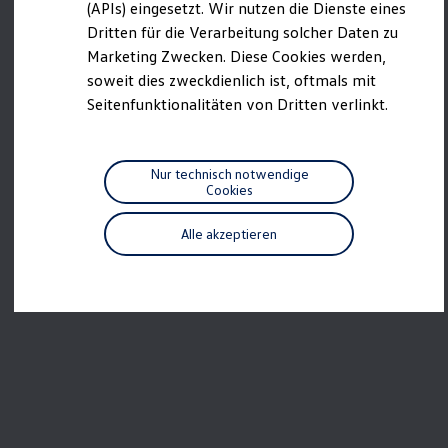
we drive football
(APIs) eingesetzt. Wir nutzen die Dienste eines
#wedriveproud
Dritten für die Verarbeitung solcher Daten zu
Besitzer und Service
Marketing Zwecken. Diese Cookies werden,
myVolkswagen
Software Updates
soweit dies zweckdienlich ist, oftmals mit
Service und Ersatzteile
Seitenfunktionalitäten von Dritten verlinkt.
Inspektion und HU/AU
Reparaturen und Checks
Motorenöl und Flüssigkeiten
Räder und Reifen
Nur technisch notwendige
Pannen- und Unfallhilfe
Cookies
Economy Service
Volkswagen Teile
Alle akzeptieren
Zubehör
Modellspezifisches Zubehör
Schutz und Pflege
Transport
Entertainment und Elektronik
Individualisieren
Wallbox und Ladekabel
Digitale Extras
Dienste für Ihr Modell finden
Volkswagen Apps, Login und Shop
Handy und Fahrzeug verbinden
Updates für Software, Karten und Radio