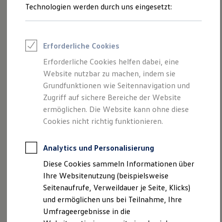
Technologien werden durch uns eingesetzt:
Volkswagen Marktplatz
Die ENERGY Sondermodelle
Junge Gebrauchtwagen und Gebrauchtwagen
Volkswagen Zertifizierte Gebrauchtwagen
1
Elektromobilität bei Gebrauchtwagen
Erforderliche Cookies
Zubehör- und Serviceangebote
Saisonangebote
Erforderliche Cookies helfen dabei, eine
Das optional erhältliche
Sportpaket
mit
Progressivlenkung
Reifenpakete
Website nutzbar zu machen, indem sie
Leasing
und
Sportfahrwerk
erhöht die Fahrdynamik und bietet
Grundfunktionen wie Seitennavigation und
Leasing-Angebote
Ihnen besonders auf kurvigen Strecken ein noch direkteres
Gebrauchtwagen Leasing
Zugriff auf sichere Bereiche der Website
Fahrgefühl.
Junge Gebrauchtwagen-Leasing
ermöglichen. Die Website kann ohne diese
Elektroauto Leasing
Cookies nicht richtig funktionieren.
Kleinwagen-Leasing
Das optionale
Sportpaket „Plus“
ergänzt das Sportpaket
Leasing ohne Anzahlung
mit der
Adaptiven Fahrwerksregelung DCC.
So können Sie
Finanzierung
Analytics und Personalisierung
Autokredit mit Schlussrate
das Fahrwerk nach Ihren Bedürfnissen anpassen – wählen
Versicherungen und Garantien
Sie dabei aus
Fahrprofilen
wie Sport, Komfort oder
Diese Cookies sammeln Informationen über
Kfz-Versicherung
Individual.
Ihre Websitenutzung (beispielsweise
Restschuldversicherungen
Garantien
Seitenaufrufe, Verweildauer je Seite, Klicks)
Wartungsverträge
und ermöglichen uns bei Teilnahme, Ihre
Geschäftskunden
Umfrageergebnisse in die
Professional Class bei Volkswagen
Großkunden