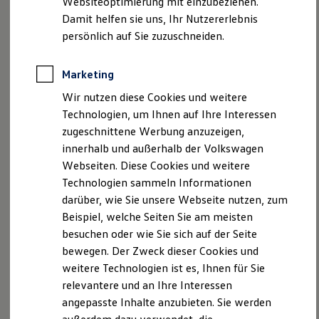
Websiteoptimierung mit einzubeziehen.
Impressum
Nutzungsbedingungen
Behörden
Damit helfen sie uns, Ihr Nutzererlebnis
Datenschutzerklärungen
Cookie-Richtlinie
Direktkunden
persönlich auf Sie zuzuschneiden.
Sonderfahrzeuge
Lizenzhinweise Dritter
Anpfiff zum Gewinn
Angaben zum Digital Services Act (DSA)
EU Data Act
Elektromobilität
Produktsicherheitsinformationen
Vertrag Widerrufen
Marketing
Elektroautos
ID. Tutorials
Wir nutzen diese Cookies und weitere
Elektrofahrzeugkonzepte
Technologien, um Ihnen auf Ihre Interessen
ID. EVERY1
Disclaimer von Volkswagen AG
Reichweite
zugeschnittene Werbung anzuzeigen,
Reichweite der ID. Modelle
innerhalb und außerhalb der Volkswagen
Die in dieser Darstellung gezeigten Fahrzeuge und
Reichweite im Winter
Webseiten. Diese Cookies und weitere
Ausstattungen können in einzelnen Details vom aktuellen
Rekuperation
Laden
deutschen Lieferprogramm abweichen. Abgebildet sind
Technologien sammeln Informationen
Laden unterwegs
teilweise Sonderausstattungen der Fahrzeuge gegen
darüber, wie Sie unsere Webseite nutzen, zum
Laden Zuhause
Mehrpreis.
Beispiel, welche Seiten Sie am meisten
Ladestationen finden
Bitte beachten Sie auch unseren Konfigurator für eine Übersicht
Ladezeitensimulator
besuchen oder wie Sie sich auf der Seite
der aktuell verfügbaren Modelle und Ausstattungen.
Batterie
bewegen. Der Zweck dieser Cookies und
Sicherheit
Die angegebenen Verbrauchs- und Emissionswerte beziehen
weitere Technologien ist es, Ihnen für Sie
Garantie und Lebensdauer
sich nicht auf ein einzelnes Fahrzeug und sind nicht Bestandteil
Nachhaltigkeit
relevantere und an Ihre Interessen
des Angebots, sondern dienen allein Vergleichszwecken
Technologie
angepasste Inhalte anzubieten. Sie werden
Kosten und Kauf
zwischen den verschiedenen Fahrzeugtypen.