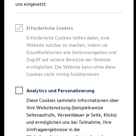
Reifenpakete
uns eingesetzt:
Leasing
Leasing-Angebote
Gebrauchtwagen Leasing
Junge Gebrauchtwagen-Leasing
Erforderliche Cookies
Elektroauto Leasing
Kleinwagen-Leasing
Erforderliche Cookies helfen dabei, eine
Leasing ohne Anzahlung
Website nutzbar zu machen, indem sie
Finanzierung
Autokredit mit Schlussrate
Grundfunktionen wie Seitennavigation und
Versicherungen und Garantien
Zugriff auf sichere Bereiche der Website
Kfz-Versicherung
ermöglichen. Die Website kann ohne diese
Restschuldversicherungen
Garantien
Cookies nicht richtig funktionieren.
Wartungsverträge
Geschäftskunden
Professional Class bei Volkswagen
Analytics und Personalisierung
Großkunden
Diese Cookies sammeln Informationen über
Behörden
Direktkunden
Ihre Websitenutzung (beispielsweise
Sonderfahrzeuge
Seitenaufrufe, Verweildauer je Seite, Klicks)
Anpfiff zum Gewinn
und ermöglichen uns bei Teilnahme, Ihre
Elektromobilität
Elektroautos
Umfrageergebnisse in die
ID. Tutorials