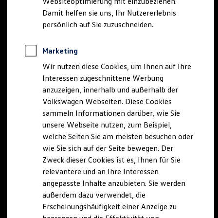
Websiteoptimierung mit einzubeziehen.
Elektrofahrzeugkonzepte
Damit helfen sie uns, Ihr Nutzererlebnis
ID. EVERY1
Reichweite
persönlich auf Sie zuzuschneiden.
Reichweite der ID. Modelle
Reichweite im Winter
Rekuperation
Marketing
Laden
Wir nutzen diese Cookies, um Ihnen auf Ihre
Laden unterwegs
Laden Zuhause
Interessen zugeschnittene Werbung
Ladestationen finden
anzuzeigen, innerhalb und außerhalb der
Ladezeitensimulator
Volkswagen Webseiten. Diese Cookies
Batterie
Sicherheit
sammeln Informationen darüber, wie Sie
Garantie und Lebensdauer
unsere Webseite nutzen, zum Beispiel,
Nachhaltigkeit
welche Seiten Sie am meisten besuchen oder
Technologie
Kosten und Kauf
wie Sie sich auf der Seite bewegen. Der
Verbrauchskosten
Zweck dieser Cookies ist es, Ihnen für Sie
Kaufoptionen
relevantere und an Ihre Interessen
E-Auto-Förderung
Software und Konnektivität
angepasste Inhalte anzubieten. Sie werden
Die ID. Software 6
außerdem dazu verwendet, die
ID. Software Versionen und Updates
Erscheinungshäufigkeit einer Anzeige zu
Digitale Extras
Schnittstellen zu Ihrem ID.