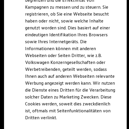
begrenzen und die Effektivität von
Hybridautos
Kampagnen zu messen und zu steuern. Sie
Marke und Erlebnis
registrieren, ob Sie eine Webseite besucht
Volkswagen R und R Experience
R-Modelle
haben oder nicht, sowie welche Inhalte
R Experience
genutzt worden sind. Dies basiert auf einer
Driving Experience
eindeutigen Identifikation Ihres Browsers
Volkswagen entdecken
Werkbesichtigung
sowie Ihres Internetgeräts. Die
Factory visit
Informationen können mit anderen
Lifestyle Shop
Webseiten oder Seiten Dritter, wie z.B.
T-Roc Kollektion
Golf Kollektion
Volkswagen Konzerngesellschaften oder
ID. Kollektion
Werbetreibenden, geteilt werden, sodass
Volkswagen Kollektion
Ihnen auch auf anderen Webseiten relevante
R-Kollektion
GTI Kollektion
Werbung angezeigt werden kann. Wir nutzen
Fußball Drop
die Dienste eines Dritten für die Verarbeitung
we drive football
solcher Daten zu Marketing Zwecken. Diese
#wedriveproud
Besitzer und Service
Cookies werden, soweit dies zweckdienlich
myVolkswagen
ist, oftmals mit Seitenfunktionalitäten von
Software Updates
Dritten verlinkt.
Service und Ersatzteile
Inspektion und HU/AU
Reparaturen und Checks