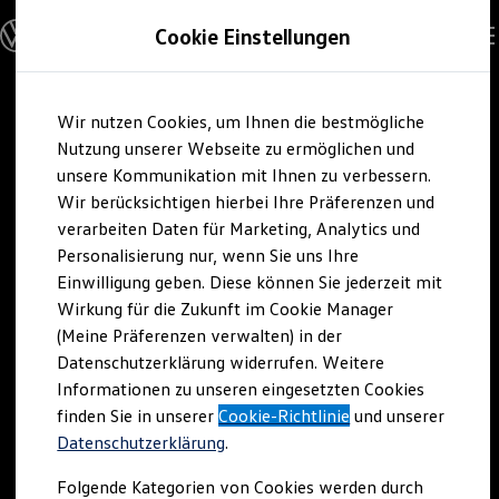
Modelle und Konfigurator
Cookie Einstellungen
Konfigurator
Modelle vergleichen
Konfiguration laden
Zum
Zum
Autosuche
Wir nutzen Cookies, um Ihnen die bestmögliche
Hauptinhalt
Footer
Elektroautos
springen
springen
Nutzung unserer Webseite zu ermöglichen und
ENERGY Sondermodelle
Nutzfahrzeuge
unsere Kommunikation mit Ihnen zu verbessern.
SUV und CUV
Wir berücksichtigen hierbei Ihre Präferenzen und
Familienautos
verarbeiten Daten für Marketing, Analytics und
Kombis
Kompaktwagen
Personalisierung nur, wenn Sie uns Ihre
Sportwagen
Einwilligung geben. Diese können Sie jederzeit mit
Schnell verfügbare Fahrzeuge
Angebote und Produkte
Wirkung für die Zukunft im Cookie Manager
Aktuelle Angebote
(Meine Präferenzen verwalten) in der
E-Auto-Förderung
Datenschutzerklärung widerrufen. Weitere
Volkswagen Marktplatz
Informationen zu unseren eingesetzten Cookies
Die ENERGY Sondermodelle
Junge Gebrauchtwagen und Gebrauchtwagen
finden Sie in unserer
Cookie-Richtlinie
und unserer
Volkswagen Zertifizierte Gebrauchtwagen
Datenschutzerklärung
.
Elektromobilität bei Gebrauchtwagen
Zubehör- und Serviceangebote
Folgende Kategorien von Cookies werden durch
Saisonangebote