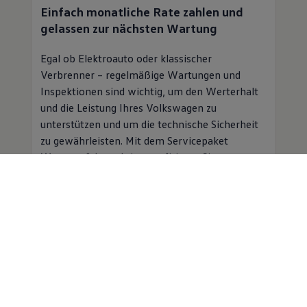
Einfach monatliche Rate zahlen und
gelassen zur nächsten Wartung
Egal ob Elektroauto oder klassischer
Verbrenner – regelmäßige Wartungen und
Inspektionen sind wichtig, um den Werterhalt
und die Leistung Ihres
Volkswagen
zu
unterstützen und um die technische Sicherheit
zu gewährleisten. Mit dem Servicepaket
Wartung & Inspektion profitieren Sie von
folgenden Vorteilen:
Planbare Kosten für Inspektion und
Wartung für einen monatlichen
Beitrag
Professioneller
Service
in einer
Volkswagen
Vertragswerkstatt
Mobilitätsgarantie