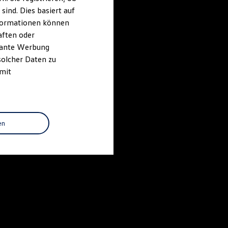
ind. Dies basiert auf
Informationen können
aften oder
evante Werbung
solcher Daten zu
 mit
en