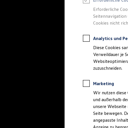
Erforderliche Co
Reifenpakete
Leasing
Erforderliche Coo
Leasing-Angebote
Seitennavigation 
Gebrauchtwagen Leasing
Cookies nicht rich
Junge Gebrauchtwagen-Leasing
Elektroauto Leasing
Kleinwagen-Leasing
Analytics und Pe
Leasing ohne Anzahlung
Finanzierung
Diese Cookies sa
Autokredit mit Schlussrate
Versicherungen und Garantien
Verweildauer je S
Kfz-Versicherung
Websiteoptimierun
Restschuldversicherungen
zuzuschneiden.
Garantien
Wartungsverträge
Geschäftskunden
Marketing
Professional Class bei Volkswagen
Großkunden
Wir nutzen diese 
Behörden
und außerhalb de
Direktkunden
Sonderfahrzeuge
unsere Webseite n
Anpfiff zum Gewinn
Seite bewegen. De
Elektromobilität
angepasste Inhalt
Elektroautos
ID. Tutorials
Anzeige zu begren