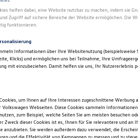
okies
kies helfen dabei, eine Website nutzbar zu machen, indem sie G
und Zugriff auf sichere Bereiche der Website ermöglichen. Die W
tig funktionieren.
rsonalisierung
mmeln Informationen über Ihre Websitenutzung (beispielsweise S
eite, Klicks) und ermöglichen uns bei Teilnahme, Ihre Umfrageerge
g mit einzubeziehen. Damit helfen sie uns, Ihr Nutzererlebnis pe
Cookies, um Ihnen auf Ihre Interessen zugeschnittene Werbung a
r Volkswagen Webseiten. Diese Cookies sammeln Informationen 
utzen, zum Beispiel, welche Seiten Sie am meisten besuchen oder
r Zweck dieser Cookies ist es, Ihnen für Sie relevantere und an I
e anzubieten. Sie werden außerdem dazu verwendet, die Erschein
zen und die Effektivität von Kampagnen zu messen und zu steuern