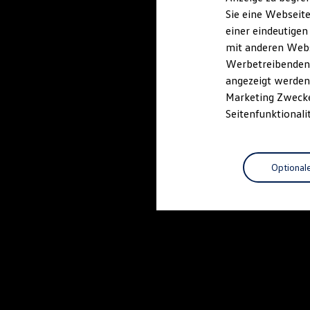
Elektrofahrzeugkonzepte
Sie eine Webseite
ID. EVERY1
einer eindeutigen
Reichweite
Reichweite der ID. Modelle
mit anderen Webse
Reichweite im Winter
Werbetreibenden,
Rekuperation
angezeigt werden 
Laden
Laden unterwegs
Marketing Zwecken
Laden Zuhause
Seitenfunktionali
Ladestationen finden
Ladezeitensimulator
Batterie
Sicherheit
Optional
Garantie und Lebensdauer
Nachhaltigkeit
Technologie
Kosten und Kauf
Verbrauchskosten
Kaufoptionen
E-Auto-Förderung
Software und Konnektivität
Die ID. Software 6
ID. Software Versionen und Updates
Digitale Extras
Schnittstellen zu Ihrem ID.