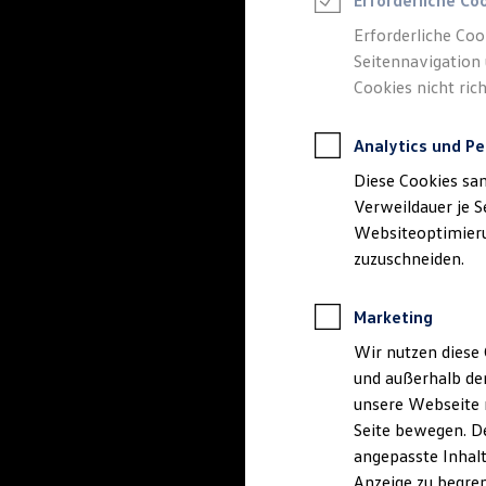
Erforderliche Co
Reifenpakete
Leasing
Erforderliche Coo
Leasing-Angebote
Seitennavigation 
Gebrauchtwagen Leasing
Cookies nicht rich
Junge Gebrauchtwagen-Leasing
Elektroauto Leasing
Kleinwagen-Leasing
Analytics und Pe
Leasing ohne Anzahlung
Finanzierung
Diese Cookies sa
Autokredit mit Schlussrate
Versicherungen und Garantien
Verweildauer je S
Kfz-Versicherung
Websiteoptimierun
Restschuldversicherungen
zuzuschneiden.
Garantien
Wartungsverträge
Geschäftskunden
Marketing
Professional Class bei Volkswagen
Großkunden
Wir nutzen diese 
Behörden
und außerhalb de
Direktkunden
Sonderfahrzeuge
unsere Webseite n
Anpfiff zum Gewinn
Seite bewegen. De
Elektromobilität
angepasste Inhalt
Elektroautos
ID. Tutorials
Anzeige zu begren