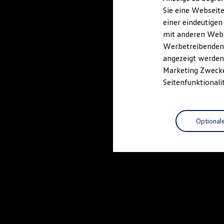
Elektrofahrzeugkonzepte
Sie eine Webseite
ID. EVERY1
einer eindeutigen
Reichweite
Reichweite der ID. Modelle
mit anderen Webse
Reichweite im Winter
Werbetreibenden,
Rekuperation
angezeigt werden 
Laden
Laden unterwegs
Marketing Zwecken
Laden Zuhause
Seitenfunktionali
Ladestationen finden
Ladezeitensimulator
Batterie
Sicherheit
Optional
Garantie und Lebensdauer
Nachhaltigkeit
Technologie
Kosten und Kauf
Verbrauchskosten
Kaufoptionen
E-Auto-Förderung
Software und Konnektivität
Die ID. Software 6
ID. Software Versionen und Updates
Digitale Extras
Schnittstellen zu Ihrem ID.