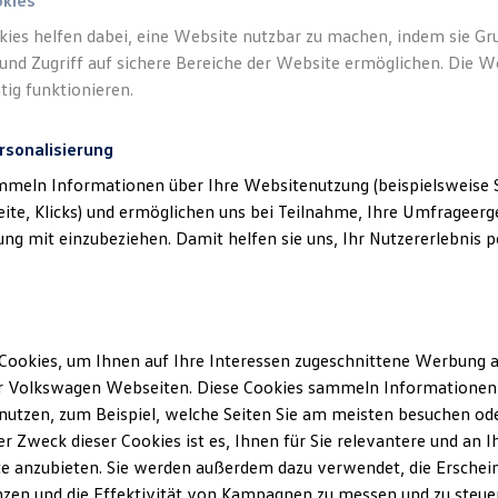
okies
kies helfen dabei, eine Website nutzbar zu machen, indem sie G
und Zugriff auf sichere Bereiche der Website ermöglichen. Die W
tig funktionieren.
rsonalisierung
mmeln Informationen über Ihre Websitenutzung (beispielsweise S
eite, Klicks) und ermöglichen uns bei Teilnahme, Ihre Umfrageerge
g mit einzubeziehen. Damit helfen sie uns, Ihr Nutzererlebnis pe
Cookies, um Ihnen auf Ihre Interessen zugeschnittene Werbung a
r Volkswagen Webseiten. Diese Cookies sammeln Informationen 
utzen, zum Beispiel, welche Seiten Sie am meisten besuchen oder
r Zweck dieser Cookies ist es, Ihnen für Sie relevantere und an I
e anzubieten. Sie werden außerdem dazu verwendet, die Erschein
zen und die Effektivität von Kampagnen zu messen und zu steuern