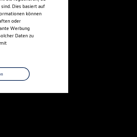
ind. Dies basiert auf
Informationen können
aften oder
evante Werbung
solcher Daten zu
 mit
en