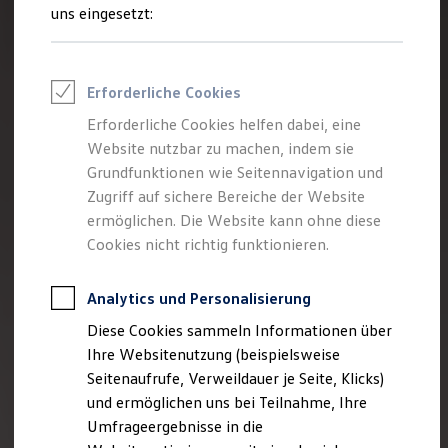
Reifenpakete
uns eingesetzt:
Leasing
Leasing-Angebote
Gebrauchtwagen Leasing
Junge Gebrauchtwagen-Leasing
Erforderliche Cookies
Elektroauto Leasing
Kleinwagen-Leasing
Erforderliche Cookies helfen dabei, eine
Leasing ohne Anzahlung
Website nutzbar zu machen, indem sie
Finanzierung
Autokredit mit Schlussrate
Grundfunktionen wie Seitennavigation und
Versicherungen und Garantien
Zugriff auf sichere Bereiche der Website
Kfz-Versicherung
ermöglichen. Die Website kann ohne diese
Restschuldversicherungen
Garantien
Cookies nicht richtig funktionieren.
Wartungsverträge
Geschäftskunden
Professional Class bei Volkswagen
Analytics und Personalisierung
Großkunden
Diese Cookies sammeln Informationen über
Behörden
Direktkunden
Ihre Websitenutzung (beispielsweise
Sonderfahrzeuge
Seitenaufrufe, Verweildauer je Seite, Klicks)
Anpfiff zum Gewinn
und ermöglichen uns bei Teilnahme, Ihre
Elektromobilität
Elektroautos
Umfrageergebnisse in die
ID. Tutorials