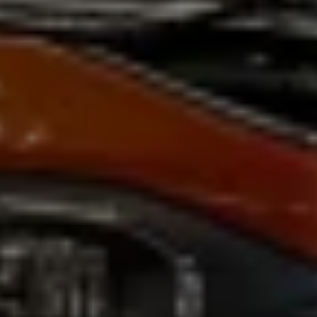
Magazin
Lifestyle
Transport
Familie
Elektromobilität
Volkswagen R
Pannen- und Unfallhilfe
Volkswagen Kundenbetreuung