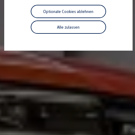
Motorenöl und Flüssigkeiten
Räder und Reifen
Optionale Cookies ablehnen
Pannen- und Unfallhilfe
Economy Service
Volkswagen Teile
Alle zulassen
Zubehör
Modellspezifisches Zubehör
Schutz und Pflege
Transport
Entertainment und Elektronik
Individualisieren
Wallbox und Ladekabel
Digitale Extras
Dienste für Ihr Modell finden
Volkswagen Apps, Login und Shop
Handy und Fahrzeug verbinden
Updates für Software, Karten und Radio
Über Ihr Auto
Vorgängermodelle
Kundeninformationen
Volkswagen Kundenbetreuung
Warn- und Kontrollleuchten
Assistenzsysteme
Digitale Betriebsanleitung
Live Beratung