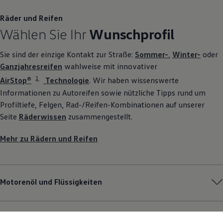
Räder und Reifen
Wählen Sie Ihr
Wunschprofil
Sie sind der einzige Kontakt zur Straße:
Sommer-
,
Winter-
oder
Ganzjahresreifen
wahlweise mit innovativer
1
AirStop®
Technologie
. Wir haben wissenswerte
Informationen zu Autoreifen sowie nützliche Tipps rund um
Profiltiefe, Felgen, Rad-/Reifen-Kombinationen auf unserer
Seite
Räderwissen
zusammengestellt.
Mehr zu Rädern und Reifen
Motorenöl und Flüssigkeiten
Pannen- und Unfallhilfe