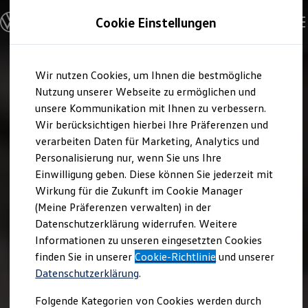
Modelle und Konfigurator
Cookie Einstellungen
Konfigurator
Modelle vergleichen
Konfiguration laden
Zum
Zum
Autosuche
Wir nutzen Cookies, um Ihnen die bestmögliche
Hauptinhalt
Footer
Elektroautos
springen
springen
Nutzung unserer Webseite zu ermöglichen und
ENERGY Sondermodelle
Nutzfahrzeuge
unsere Kommunikation mit Ihnen zu verbessern.
SUV und CUV
Wir berücksichtigen hierbei Ihre Präferenzen und
Familienautos
verarbeiten Daten für Marketing, Analytics und
Kombis
Kompaktwagen
Personalisierung nur, wenn Sie uns Ihre
Sportwagen
Einwilligung geben. Diese können Sie jederzeit mit
Schnell verfügbare Fahrzeuge
Angebote und Produkte
Wirkung für die Zukunft im Cookie Manager
Aktuelle Angebote
(Meine Präferenzen verwalten) in der
E-Auto-Förderung
Datenschutzerklärung widerrufen. Weitere
Volkswagen Marktplatz
Informationen zu unseren eingesetzten Cookies
Die ENERGY Sondermodelle
Junge Gebrauchtwagen und Gebrauchtwagen
finden Sie in unserer
Cookie-Richtlinie
und unserer
Volkswagen Zertifizierte Gebrauchtwagen
Datenschutzerklärung
.
Elektromobilität bei Gebrauchtwagen
Zubehör- und Serviceangebote
Folgende Kategorien von Cookies werden durch
Saisonangebote