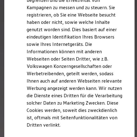
begrenzen und die Effektivität von
Hybridautos
Kampagnen zu messen und zu steuern. Sie
Marke und Erlebnis
registrieren, ob Sie eine Webseite besucht
Volkswagen R und R Experience
R-Modelle
haben oder nicht, sowie welche Inhalte
R Experience
genutzt worden sind. Dies basiert auf einer
Driving Experience
eindeutigen Identifikation Ihres Browsers
Volkswagen entdecken
Werkbesichtigung
sowie Ihres Internetgeräts. Die
Factory visit
Informationen können mit anderen
Lifestyle Shop
Webseiten oder Seiten Dritter, wie z.B.
T-Roc Kollektion
Golf Kollektion
Volkswagen Konzerngesellschaften oder
ID. Kollektion
Werbetreibenden, geteilt werden, sodass
Volkswagen Kollektion
Ihnen auch auf anderen Webseiten relevante
R-Kollektion
GTI Kollektion
Werbung angezeigt werden kann. Wir nutzen
Fußball Drop
die Dienste eines Dritten für die Verarbeitung
we drive football
solcher Daten zu Marketing Zwecken. Diese
#wedriveproud
Besitzer und Service
Cookies werden, soweit dies zweckdienlich
myVolkswagen
ist, oftmals mit Seitenfunktionalitäten von
Software Updates
Dritten verlinkt.
Service und Ersatzteile
Inspektion und HU/AU
Reparaturen und Checks