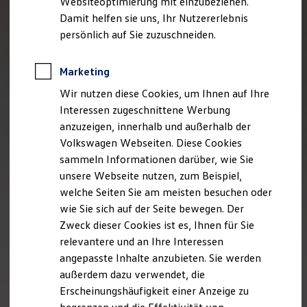
Websiteoptimierung mit einzubeziehen.
Elektrofahrzeugkonzepte
Damit helfen sie uns, Ihr Nutzererlebnis
ID. EVERY1
Reichweite
persönlich auf Sie zuzuschneiden.
Reichweite der ID. Modelle
Reichweite im Winter
Rekuperation
Marketing
Laden
Wir nutzen diese Cookies, um Ihnen auf Ihre
Laden unterwegs
Laden Zuhause
Interessen zugeschnittene Werbung
Ladestationen finden
anzuzeigen, innerhalb und außerhalb der
Ladezeitensimulator
Volkswagen Webseiten. Diese Cookies
Batterie
Sicherheit
sammeln Informationen darüber, wie Sie
Garantie und Lebensdauer
unsere Webseite nutzen, zum Beispiel,
Nachhaltigkeit
welche Seiten Sie am meisten besuchen oder
Technologie
Kosten und Kauf
wie Sie sich auf der Seite bewegen. Der
Verbrauchskosten
Zweck dieser Cookies ist es, Ihnen für Sie
Kaufoptionen
relevantere und an Ihre Interessen
E-Auto-Förderung
Software und Konnektivität
angepasste Inhalte anzubieten. Sie werden
Die ID. Software 6
außerdem dazu verwendet, die
ID. Software Versionen und Updates
Erscheinungshäufigkeit einer Anzeige zu
Digitale Extras
Schnittstellen zu Ihrem ID.