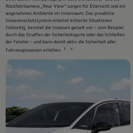
Über Ihr Auto
Rückfahrkamera „Rear View“ sorgen für Übersicht und ein
Vorgängermodelle
Kundeninformationen
angenehmes Ambiente im Innenraum. Das proaktive
Volkswagen Kundenbetreuung
Insassenschutzsystem erkennt kritische Situationen
Warn- und Kontrollleuchten
frühzeitig, bereitet die Insassen gezielt vor – zum Beispiel
Assistenzsysteme
Digitale Betriebsanleitung
durch das Straffen der Sicherheitsgurte oder das Schließen
Live Beratung
der Fenster – und kann damit aktiv die Sicherheit aller
Magazin
3
4
Lifestyle
Fahrzeuginsassen erhöhen.
Transport
Familie
Elektromobilität
Volkswagen R
Pannen- und Unfallhilfe
Volkswagen Kundenbetreuung