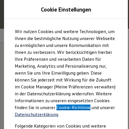
1
Profitieren Sie von bis zu
6.000 €
Cookie Einstellungen
E‑Auto‑Förderung für neue
Volkswagen
ID. oder
Hybridmodelle.
Zum
Zum
Mehr zur
E‑Auto
-Förderung
Wir nutzen Cookies und weitere Technologien, um
Hauptinhalt
Footer
Ausstattungslinien
springen
springen
Ihnen die bestmögliche Nutzung unserer Webseite
zu ermöglichen und unsere Kommunikation mit
Modelle und Konfigurator
Konfigurator
Ihnen zu verbessern. Wir berücksichtigen hierbei
Modelle vergleichen
Ihre Präferenzen und verarbeiten Daten für
Konfiguration laden
Ein
ID.3
Neo. Drei
Marketing, Analytics und Personalisierung nur,
Autosuche
Elektroautos
wenn Sie uns Ihre Einwilligung geben. Diese
Varianten.
ENERGY Sondermodelle
können Sie jederzeit mit Wirkung für die Zukunft
Nutzfahrzeuge
im Cookie Manager (Meine Präferenzen verwalten)
SUV und CUV
Familienautos
in der Datenschutzerklärung widerrufen. Weitere
Die
ID.3
Neo Ausstattungslinien im Überblick
Kombis
Informationen zu unseren eingesetzten Cookies
Kompaktwagen
Entdecken Sie, was die
ID.3
Neo Ausstattungslinien
finden Sie in unserer
Cookie-Richtlinie
und unserer
Sportwagen
auszeichnet und finden Sie Ihren persönlichen Favoriten.
Schnell verfügbare Fahrzeuge
Datenschutzerklärung
.
Angebote und Produkte
Aktuelle Angebote
Folgende Kategorien von Cookies und weitere
E-Auto-Förderung