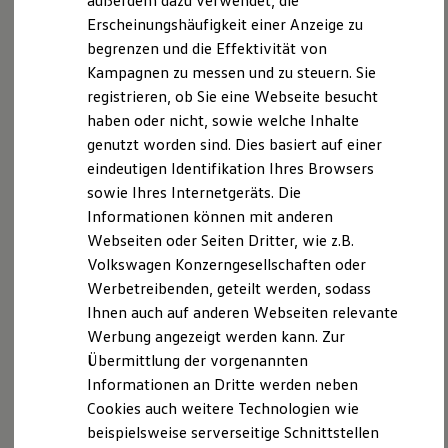
außerdem dazu verwendet, die
Verbrauchskosten
Kaufoptionen
Erscheinungshäufigkeit einer Anzeige zu
E-Auto-Förderung
begrenzen und die Effektivität von
Software und Konnektivität
Kampagnen zu messen und zu steuern. Sie
Die ID. Software 6
ID. Software Versionen und Updates
registrieren, ob Sie eine Webseite besucht
Digitale Extras
haben oder nicht, sowie welche Inhalte
Schnittstellen zu Ihrem ID.
genutzt worden sind. Dies basiert auf einer
Hybridautos
Marke und Erlebnis
eindeutigen Identifikation Ihres Browsers
Volkswagen R und R Experience
sowie Ihres Internetgeräts. Die
R-Modelle
Informationen können mit anderen
R Experience
Driving Experience
Webseiten oder Seiten Dritter, wie z.B.
Volkswagen entdecken
Volkswagen Konzerngesellschaften oder
Werkbesichtigung
Werbetreibenden, geteilt werden, sodass
Factory visit
Lifestyle Shop
Ihnen auch auf anderen Webseiten relevante
T-Roc Kollektion
Werbung angezeigt werden kann. Zur
Golf Kollektion
Übermittlung der vorgenannten
ID. Kollektion
Volkswagen Kollektion
Informationen an Dritte werden neben
R-Kollektion
Cookies auch weitere Technologien wie
GTI Kollektion
beispielsweise serverseitige Schnittstellen
Fußball Drop