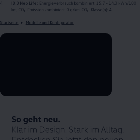
4.
ID.3
Neo Life:
Energieverbrauch kombiniert: 15,7 - 14,3 kWh/100
km; CO₂-Emission kombiniert: 0 g/km; CO₂-Klasse(n): A.
Startseite
Modelle und Konfigurator
--:--
Verbleibende Zeit, --:--
So geht neu.
Klar im Design. Stark im Alltag.
Entdecken Sie jetzt den neuen