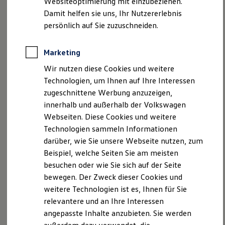
physischen Tasten unter dem Touch-Display machen die
Websiteoptimierung mit einzubeziehen.
Behörden
Steuerung im Alltag angenehm und intuitiv.
Damit helfen sie uns, Ihr Nutzererlebnis
Direktkunden
Das Multifunktionslenkrad sowie Assistenzsysteme wie der
persönlich auf Sie zuzuschneiden.
Sonderfahrzeuge
Anpfiff zum Gewinn
Spurhalteassistent „Lane Assist“, der Notbremsassistent
Elektromobilität
„Front Assist“, die Müdigkeitserkennung und die Einparkhilfe
Marketing
Elektroautos
sowie die automatische Distanzregelung ACC unterstützen
ID. Tutorials
Wir nutzen diese Cookies und weitere
Elektrofahrzeugkonzepte
Sie bei der Fahrt zuverlässig. Ab der Ausstattung Trend
Technologien, um Ihnen auf Ihre Interessen
ID. EVERY1
gehört auch der Spurwechselassistent (Blind Spot) inklusive
Reichweite
zugeschnittene Werbung anzuzeigen,
Auspark- und Ausstiegswarner zur Serienausstattung und
Reichweite der ID. Modelle
innerhalb und außerhalb der Volkswagen
Reichweite im Winter
kann die Sicherheit im Alltag erhöhen – besonders im
Webseiten. Diese Cookies und weitere
Rekuperation
3
4
5
Stadtverkehr und beim Rangieren.
Laden
Technologien sammeln Informationen
Der neue
ID.3
Neo ist zudem für die Vehicle-to-Load-
Laden unterwegs
darüber, wie Sie unsere Webseite nutzen, zum
Laden Zuhause
Funktion vorbereitet und kann externe Geräte wie
z. B.
Beispiel, welche Seiten Sie am meisten
Ladestationen finden
einen Elektrogrill oder ein E-Bike mit Strom versorgen
Ladezeitensimulator
besuchen oder wie Sie sich auf der Seite
(Adapter über
Volkswagen
Zubehör
erhältlich).
Batterie
bewegen. Der Zweck dieser Cookies und
Sicherheit
weitere Technologien ist es, Ihnen für Sie
Garantie und Lebensdauer
Nachhaltigkeit
2.
ID.3
Neo Trend:
Energieverbrauch kombiniert: 14,1 - 14,0
relevantere und an Ihre Interessen
Technologie
kWh/100 km; CO₂-Emission kombiniert: 0 g/km; CO₂-Klasse(n): A.
angepasste Inhalte anzubieten. Sie werden
Kosten und Kauf