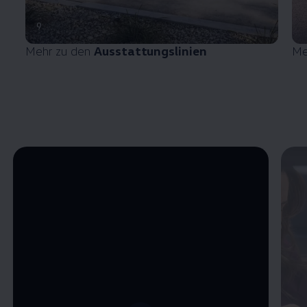
9
Mehr zu den
Ausstattungslinien
Me
Enable fullscreen mode