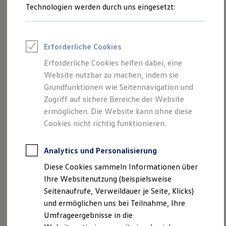
Technologien werden durch uns eingesetzt:
Volkswagen Marktplatz
Die ENERGY Sondermodelle
Junge Gebrauchtwagen und Gebrauchtwagen
Volkswagen Zertifizierte Gebrauchtwagen
Elektromobilität bei Gebrauchtwagen
Erforderliche Cookies
Zubehör- und Serviceangebote
Saisonangebote
Erforderliche Cookies helfen dabei, eine
Reifenpakete
Website nutzbar zu machen, indem sie
Leasing
Grundfunktionen wie Seitennavigation und
1
Leasing-Angebote
Gebrauchtwagen Leasing
Zugriff auf sichere Bereiche der Website
Junge Gebrauchtwagen-Leasing
ermöglichen. Die Website kann ohne diese
Elektroauto Leasing
2
Trend
Cookies nicht richtig funktionieren.
Kleinwagen-Leasing
Leasing ohne Anzahlung
Der neue
ID.3
Neo Trend
steht für moderne Technik und eine
Finanzierung
Analytics und Personalisierung
Autokredit mit Schlussrate
durchdachte Serienausstattung. 18-Zoll Stahlräder
Versicherungen und Garantien
unterstreichen den klaren Auftritt. Im Innenraum sorgen das
Diese Cookies sammeln Informationen über
Kfz-Versicherung
26 cm (10,2 Zoll) große Fahrerinformationsdisplay „ID.
Ihre Websitenutzung (beispielsweise
Restschuldversicherungen
Garantien
Cockpit“ und der 32,7 cm (12,9 Zoll) große Touchscreen für
Seitenaufrufe, Verweildauer je Seite, Klicks)
Wartungsverträge
eine übersichtliche, leicht verständliche Bedienung. Vier
und ermöglichen uns bei Teilnahme, Ihre
Geschäftskunden
elektrische Fensterheber sowie eine Klimabedienleiste mit
Umfrageergebnisse in die
Professional Class bei Volkswagen
Großkunden