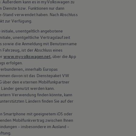
 Außerdem kann es in
myVolkswagen
zu
n Dienste bzw. Funktionen nur dann
re-Stand verwendet haben. Nach Abschluss
kt zur Verfügung.
e initiale, unentgeltlich angebotene
tiale, unentgeltliche Vertragslaufzeit
s sowie die Anmeldung mit Benutzername
Fahrzeug, ist der Abschluss eines
er
www.myvolkswagen.net
, über die App
ugs erfolgen.
 verbundenen, innerhalb Europas
mmen davon ist das Dienstepaket VW
 über den externen Mobilfunkpartner
r Länder genutzt werden kann.
ietern Verwendung finden könnte, kann
nterstützten Ländern finden Sie auf der
in Smartphone mit geeignetem iOS oder
ßenden Mobilfunkvertrag zwischen Ihnen
bindungen – insbesondere im Ausland –
ftung.