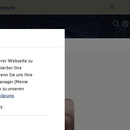
rderung
erer Webseite zu
ierbei Ihre
enn Sie uns Ihre
zeug.
Manager (Meine
n zu unseren
klärung
.
t: