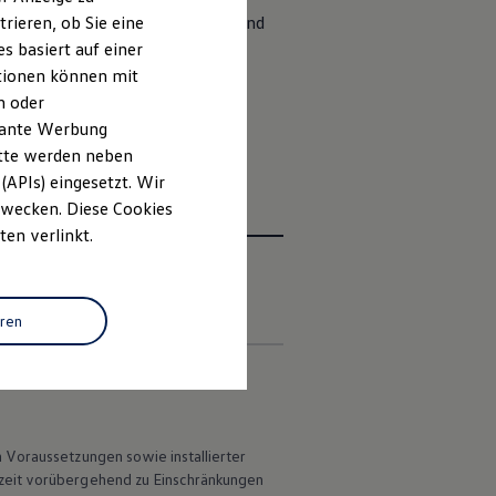
üren sowie Fenster geschlossen sind
rieren, ob Sie eine
s basiert auf einer
2
von VW
Connect
haben Sie
ationen können mit
n oder
evante Werbung
itte werden neben
(APIs) eingesetzt. Wir
 Zwecken. Diese Cookies
ten verlinkt.
en
eren
 Voraussetzungen sowie installierter
rzeit vorübergehend zu Einschränkungen