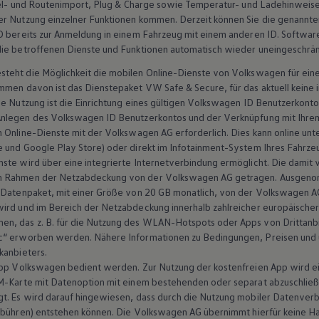
el- und Routenimport, Plug &
Charge
sowie Temperatur- und Ladehinweise.
er Nutzung einzelner Funktionen kommen. Derzeit können Sie die genannte
D bereits zur Anmeldung in einem Fahrzeug mit einem anderen ID. Softwa
die betroffenen Dienste und Funktionen automatisch wieder uneingeschrän
teht die Möglichkeit die mobilen Online-Dienste von
Volkswagen
für ein
men davon ist das Dienstepaket VW Safe & Secure, für das aktuell keine ini
e Nutzung ist die Einrichtung eines gültigen
Volkswagen
ID Benutzerkonto
Anlegen des
Volkswagen
ID Benutzerkontos und der Verknüpfung mit Ihrem 
 Online-Dienste mit der
Volkswagen
AG erforderlich. Dies kann online unt
 und Google Play Store) oder direkt im Infotainment-System Ihres Fahrze
ste wird über eine integrierte Internetverbindung ermöglicht. Die damit
im Rahmen der Netzabdeckung von der
Volkswagen
AG getragen. Ausgeno
 Datenpaket, mit einer Größe von 20 GB monatlich, von der
Volkswagen
AG
wird und im Bereich der Netzabdeckung innerhalb zahlreicher europäische
men, das
z. B.
für die Nutzung des WLAN-Hotspots oder Apps von Drittanb
c“ erworben werden. Nähere Informationen zu Bedingungen, Preisen und u
kanbieters.
App
Volkswagen
bedient werden. Zur Nutzung der kostenfreien App wird e
M-Karte mit Datenoption mit einem bestehenden oder separat abzuschlie
gt. Es wird darauf hingewiesen, dass durch die Nutzung mobiler Datenver
ebühren) entstehen können. Die
Volkswagen
AG übernimmt hierfür keine Ha