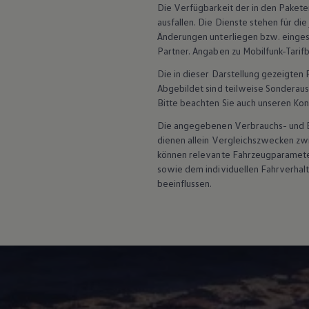
Service und Ersatzteile
Die Verfügbarkeit der in den Pakete
Inspektion und HU/AU
ausfallen. Die Dienste stehen für di
Reparaturen und Checks
Änderungen unterliegen bzw. einges
Motorenöl und Flüssigkeiten
Partner. Angaben zu Mobilfunk-Tarif
Räder und Reifen
Pannen- und Unfallhilfe
Die in dieser Darstellung gezeigte
Economy Service
Abgebildet sind teilweise Sonderau
Volkswagen Teile
Bitte beachten Sie auch unseren Kon
Zubehör
Modellspezifisches Zubehör
Die angegebenen Verbrauchs- und Emi
Schutz und Pflege
dienen allein Vergleichszwecken z
Transport
können relevante Fahrzeugparamete
Entertainment und Elektronik
Individualisieren
sowie dem individuellen Fahrverhal
Wallbox und Ladekabel
beeinflussen.
Digitale Extras
Dienste für Ihr Modell finden
Volkswagen Apps, Login und Shop
Handy und Fahrzeug verbinden
Updates für Software, Karten und Radio
Über Ihr Auto
Vorgängermodelle
Kundeninformationen
Volkswagen Kundenbetreuung
Warn- und Kontrollleuchten