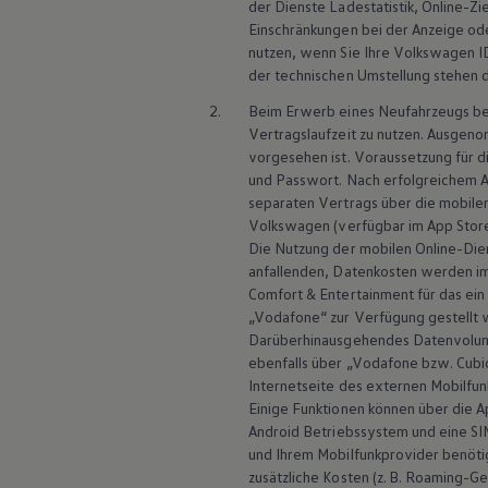
der Dienste Ladestatistik, Online-Zi
ID. Software Versionen und Updates
Digitale Extras
Einschränkungen bei der Anzeige od
Schnittstellen zu Ihrem ID.
nutzen, wenn Sie Ihre
Volkswagen
I
Hybridautos
der technischen Umstellung stehen 
Marke und Erlebnis
Volkswagen R und R Experience
2.
Beim Erwerb eines Neufahrzeugs bes
R-Modelle
Vertragslaufzeit zu nutzen. Ausgenom
R Experience
vorgesehen ist. Voraussetzung für di
Driving Experience
und Passwort. Nach erfolgreichem 
Volkswagen entdecken
separaten Vertrags über die mobilen
Werkbesichtigung
Factory visit
Volkswagen
(verfügbar im App Store
Lifestyle Shop
Die Nutzung der mobilen Online-Dien
T-Roc Kollektion
anfallenden, Datenkosten werden 
Golf Kollektion
Comfort & Entertainment für das ein
ID. Kollektion
„Vodafone“ zur Verfügung gestellt 
Volkswagen Kollektion
Darüberhinausgehendes Datenvolu
R-Kollektion
GTI Kollektion
ebenfalls über „Vodafone bzw. Cubi
Fußball Drop
Internetseite des externen Mobilfun
we drive football
Einige Funktionen können über die 
#wedriveproud
Android
Betriebssystem und eine SI
Besitzer und Service
und Ihrem Mobilfunkprovider benöti
myVolkswagen
zusätzliche Kosten (z. B. Roaming-G
Software Updates