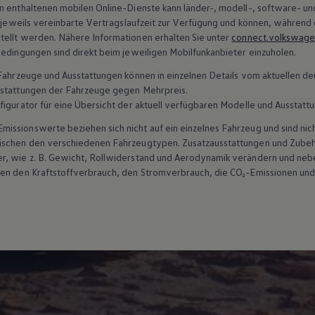
n enthaltenen mobilen Online-Dienste kann länder-, modell-, software- un
e jeweils vereinbarte Vertragslaufzeit zur Verfügung und können, während d
tellt werden. Nähere Informationen erhalten Sie unter
connect.volkswag
bedingungen sind direkt beim jeweiligen Mobilfunkanbieter einzuholen.
n Fahrzeuge und Ausstattungen können in einzelnen Details vom aktuellen
sstattungen der Fahrzeuge gegen Mehrpreis.
figurator für eine Übersicht der aktuell verfügbaren Modelle und Ausstatt
ssionswerte beziehen sich nicht auf ein einzelnes Fahrzeug und sind nic
wischen den verschiedenen Fahrzeugtypen. Zusatzausstattungen und
Zube
r, wie
z. B.
Gewicht, Rollwiderstand und Aerodynamik verändern und neb
ten den Kraftstoffverbrauch, den Stromverbrauch, die CO₂-Emissionen und