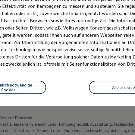
erbleibende Reichweite, oder ob das Licht ausgeschaltet ist und T
 Effektivität von Kampagnen zu messen und zu steuern. Sie regist
haben oder nicht, sowie welche Inhalte genutzt worden sind. Die
1
tik
ein. Mit der
Volkswagen
App
und den
Online-Diensten 
ifikation Ihres Browsers sowie Ihres Internetgeräts. Die Inform
im Blick.
 oder Seiten Dritter, wie z.B. Volkswagen Konzerngesellschafte
 geteilt werden, sodass Ihnen auch auf anderen Webseiten rel
 kann. Zur Übermittlung der vorgenannten Informationen an Dr
ere Technologien wie beispielsweise serverseitige Schnittstellen 
e eines Dritten für die Verarbeitung solcher Daten zu Marketing
es zweckdienlich ist, oftmals mit Seitenfunktionalitäten von Drit
Datenschutzerklärungen
Cookie-Richtlinie
Lizenzhinweise Dritter
EU Data Act
Produktsicherheitsinformationen
Vertrag Widerruf
hnisch notwendige
Alle akzepti
Cookies
Connect
Diensten:
nect
Dienste kann je nach Land, Fahrzeugmodell, Ausstattung, technischen
en der ID. Software 6 kommt es im Zuge einer technischen Umstellung de