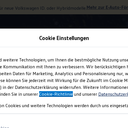
Mehr zur
E‑Auto
-Fö
ür neue
Volkswagen
ID. oder Hybridmodelle.
Cookie Einstellungen
Volkswagen
App
d weitere Technologien, um Ihnen die bestmögliche Nutzung uns
e Kommunikation mit Ihnen zu verbessern. Wir berücksichtigen h
eiten Daten für Marketing, Analytics und Personalisierung nur, w
e sich mit Ihrem Fahr
ese können Sie jederzeit mit Wirkung für die Zukunft im Cookie 
) in der Datenschutzerklärung widerrufen. Weitere Informatione
inden Sie in unserer
Cookie-Richtlinie
und unserer
Datenschutzer
on Cookies und weitere Technologien werden durch uns eingesetz