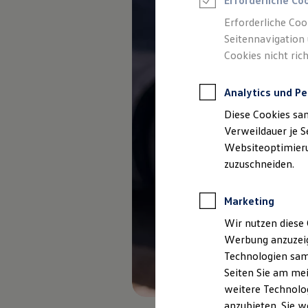
Erforderliche Co
Elektromobilität bei Gebrauchtwagen
Zubehör- und Serviceangebote
Erforderliche Coo
Saisonangebote
Seitennavigation 
Reifenpakete
Leasing
Cookies nicht rich
Leasing-Angebote
Gebrauchtwagen Leasing
Junge Gebrauchtwagen-Leasing
Analytics und Pe
Elektroauto Leasing
Diese Cookies sa
Kleinwagen-Leasing
Leasing ohne Anzahlung
Verweildauer je S
Finanzierung
Websiteoptimierun
Autokredit mit Schlussrate
zuzuschneiden.
Versicherungen und Garantien
Kfz-Versicherung
Restschuldversicherungen
Marketing
Garantien
Wartungsverträge
Wir nutzen diese 
Geschäftskunden
Professional Class bei Volkswagen
Werbung anzuzeig
Großkunden
Technologien sam
Behörden
Seiten Sie am mei
Direktkunden
Sonderfahrzeuge
weitere Technolog
Anpfiff zum Gewinn
anzubieten. Sie w