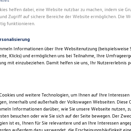
okies
kies helfen dabei, eine Website nutzbar zu machen, indem sie G
und Zugriff auf sichere Bereiche der Website ermöglichen. Die W
tig funktionieren.
rsonalisierung
mmeln Informationen über Ihre Websitenutzung (beispielsweise S
eite, Klicks) und ermöglichen uns bei Teilnahme, Ihre Umfrageerge
g mit einzubeziehen. Damit helfen sie uns, Ihr Nutzererlebnis pe
Cookies und weitere Technologien, um Ihnen auf Ihre Interessen
en, innerhalb und außerhalb der Volkswagen Webseiten. Diese C
meln Informationen darüber, wie Sie unsere Webseite nutzen, zu
sten besuchen oder wie Sie sich auf der Seite bewegen. Der Zwec
ien ist es, Ihnen für Sie relevantere und an Ihre Interessen ange
erden außerdem dazu verwendet, die Erscheinungshäufigkeit eine