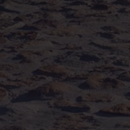
Assistenzsysteme
Digitale Betriebsanleitung
Live Beratung
Magazin
Lifestyle
Transport
Familie
Elektromobilität
Volkswagen R
Pannen- und Unfallhilfe
Volkswagen Kundenbetreuung