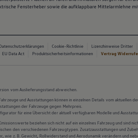
ektrische Fensterheber sowie die aufklappbare Mittelarmlehne mi
Datenschutzerklärungen
Cookie-Richtlinie
Lizenzhinweise Dritter
EU Data Act
Produktsicherheitsinformationen
Vertrag Widerruf
rsion vom Auslieferungsstand abweichen.
n Fahrzeuge und Ausstattungen können in einzelnen Details vom aktuellen
sstattungen der Fahrzeuge gegen Mehrpreis.
figurator für eine Übersicht der aktuell verfügbaren Modelle und Ausstatt
ssionswerte beziehen sich nicht auf ein einzelnes Fahrzeug und sind nic
wischen den verschiedenen Fahrzeugtypen. Zusatzausstattungen und
Zube
r, wie
z. B.
Gewicht, Rollwiderstand und Aerodynamik verändern und neb