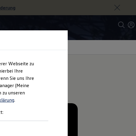
rderung
erer Webseite zu
ierbei Ihre
enn Sie uns Ihre
Manager (Meine
n zu unseren
klärung
.
t: