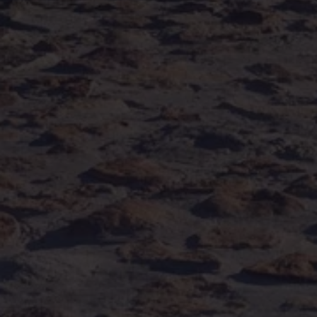
Assistenzsysteme
Digitale Betriebsanleitung
Live Beratung
Magazin
Lifestyle
Transport
Familie
Elektromobilität
Volkswagen R
Pannen- und Unfallhilfe
Volkswagen Kundenbetreuung