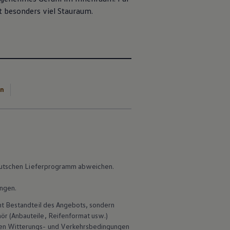
t besonders viel Stauraum.
en
 deutschen Lieferprogramm abweichen.
ungen.
ht Bestandteil des Angebots, sondern
hör
(Anbauteile, Reifenformat usw.)
en Witterungs- und Verkehrsbedingungen