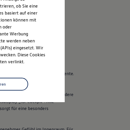
rieren, ob Sie eine
s basiert auf einer
ationen können mit
n oder
evante Werbung
on 6
, 6 von 6
itte werden neben
(APIs) eingesetzt. Wir
 Zwecken. Diese Cookies
ten verlinkt.
e der
ID. Modelle
erlebbar – mit
 für ein angenehm wertiges Ambiente.
ertraut an.
eren
 ausgestattet. Durch seine besondere
display „ID. Cockpit“: Alle
sorgt für eine besonders
angenehmes Gefühl im Innenraum. Für