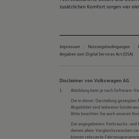
ID. Software Versionen und Updates
zusätzlichen Komfort sorgen vier el
Digitale Extras
Schnittstellen zu Ihrem ID.
Hybridautos
Marke und Erlebnis
Volkswagen R und R Experience
R-Modelle
R Experience
Impressum
Nutzungsbedingungen
Driving Experience
Volkswagen entdecken
Angaben zum Digital Services Act (DSA)
Werkbesichtigung
Factory visit
Lifestyle Shop
T-Roc Kollektion
Disclaimer von Volkswagen AG
Golf Kollektion
ID. Kollektion
1.
Abbildung kann je nach Software-Ve
Volkswagen Kollektion
R-Kollektion
Die in dieser Darstellung gezeigte
GTI Kollektion
Abgebildet sind teilweise Sonderau
Fußball Drop
Bitte beachten Sie auch unseren Kon
we drive football
#wedriveproud
Die angegebenen Verbrauchs- und Emi
Besitzer und Service
dienen allein Vergleichszwecken z
myVolkswagen
Software Updates
können relevante Fahrzeugparamete