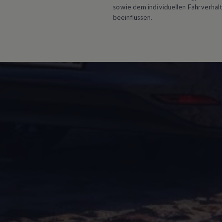
Service und Ersatzteile
sowie dem individuellen Fahrverhal
Inspektion und HU/AU
beeinflussen.
Reparaturen und Checks
Motorenöl und Flüssigkeiten
Räder und Reifen
Pannen- und Unfallhilfe
Economy Service
Volkswagen Teile
Zubehör
Modellspezifisches Zubehör
Schutz und Pflege
Transport
Entertainment und Elektronik
Individualisieren
Wallbox und Ladekabel
Digitale Extras
Dienste für Ihr Modell finden
Volkswagen Apps, Login und Shop
Handy und Fahrzeug verbinden
Updates für Software, Karten und Radio
Über Ihr Auto
Vorgängermodelle
Kundeninformationen
Volkswagen Kundenbetreuung
Warn- und Kontrollleuchten