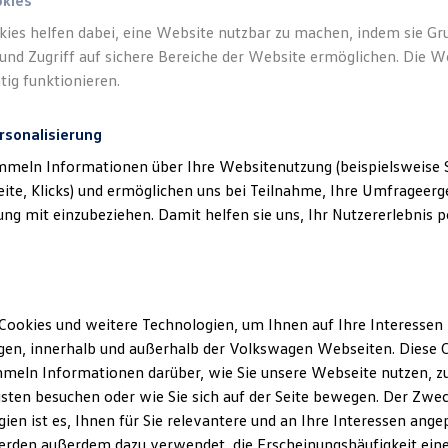
okies
kies helfen dabei, eine Website nutzbar zu machen, indem sie G
und Zugriff auf sichere Bereiche der Website ermöglichen. Die W
tig funktionieren.
rsonalisierung
mmeln Informationen über Ihre Websitenutzung (beispielsweise S
eite, Klicks) und ermöglichen uns bei Teilnahme, Ihre Umfrageerge
g mit einzubeziehen. Damit helfen sie uns, Ihr Nutzererlebnis pe
Cookies und weitere Technologien, um Ihnen auf Ihre Interessen
en, innerhalb und außerhalb der Volkswagen Webseiten. Diese C
meln Informationen darüber, wie Sie unsere Webseite nutzen, zu
sten besuchen oder wie Sie sich auf der Seite bewegen. Der Zwec
ien ist es, Ihnen für Sie relevantere und an Ihre Interessen ange
erden außerdem dazu verwendet, die Erscheinungshäufigkeit eine