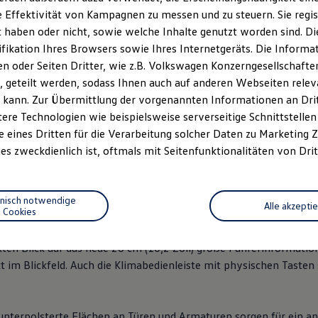
 Effektivität von Kampagnen zu messen und zu steuern. Sie regist
haben oder nicht, sowie welche Inhalte genutzt worden sind. Die
ifikation Ihres Browsers sowie Ihres Internetgeräts. Die Inform
 oder Seiten Dritter, wie z.B. Volkswagen Konzerngesellschafte
 geteilt werden, sodass Ihnen auch auf anderen Webseiten rel
n 6
, 3 von 6
, 4 von 6
, 5 v
 kann. Zur Übermittlung der vorgenannten Informationen an Dr
ere Technologien wie beispielsweise serverseitige Schnittstellen 
e eines Dritten für die Verarbeitung solcher Daten zu Marketing
es zweckdienlich ist, oftmals mit Seitenfunktionalitäten von Drit
D.3
Neo seiner klaren Linie treu und macht die neue Designsprach
le Materialien sind besonders sorgfältig ausgewählt und sorgen
 intuitiv bedienbar. Vom ersten Moment an fühlt sich der
ID.3
Neo v
hnisch notwendige
Alle akzepti
Cookies
rad liegt ergonomisch in der Hand und ist mit physischen Tasten
ten Blick auf das neue 26 cm (10,2 Zoll) große Fahrerinformations
t im Blickfeld. Auch die Klimabedienleiste mit physischen Tasten 
 unterpolsterte Flächen an Türen und Armaturen sorgen für ein 