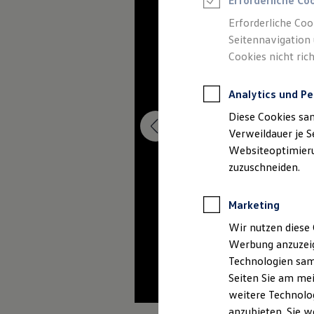
Erforderliche Co
Elektromobilität bei Gebrauchtwagen
Zubehör- und Serviceangebote
Erforderliche Coo
Saisonangebote
Seitennavigation 
Reifenpakete
Leasing
Cookies nicht rich
Leasing-Angebote
Gebrauchtwagen Leasing
Junge Gebrauchtwagen-Leasing
Analytics und Pe
Elektroauto Leasing
Diese Cookies sa
Kleinwagen-Leasing
Leasing ohne Anzahlung
Verweildauer je S
Finanzierung
Websiteoptimierun
Autokredit mit Schlussrate
zuzuschneiden.
Versicherungen und Garantien
Kfz-Versicherung
Restschuldversicherungen
Marketing
Garantien
Wartungsverträge
Wir nutzen diese 
Geschäftskunden
Professional Class bei Volkswagen
Werbung anzuzeig
Großkunden
Technologien sam
Behörden
Seiten Sie am mei
Direktkunden
Sonderfahrzeuge
weitere Technolog
Anpfiff zum Gewinn
anzubieten. Sie w