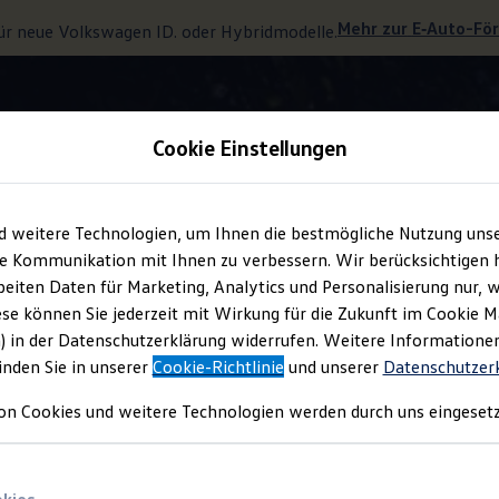
Mehr zur
E‑Auto
-Fö
ür neue
Volkswagen
ID. oder Hybridmodelle.
Cookie Einstellungen
Interieur
d weitere Technologien, um Ihnen die bestmögliche Nutzung uns
e Kommunikation mit Ihnen zu verbessern. Wir berücksichtigen h
eiten Daten für Marketing, Analytics und Personalisierung nur, w
und wohlfühlen.
ese können Sie jederzeit mit Wirkung für die Zukunft im Cookie 
) in der Datenschutzerklärung widerrufen. Weitere Informatione
inden Sie in unserer
Cookie-Richtlinie
und unserer
Datenschutzer
on Cookies und weitere Technologien werden durch uns eingesetz