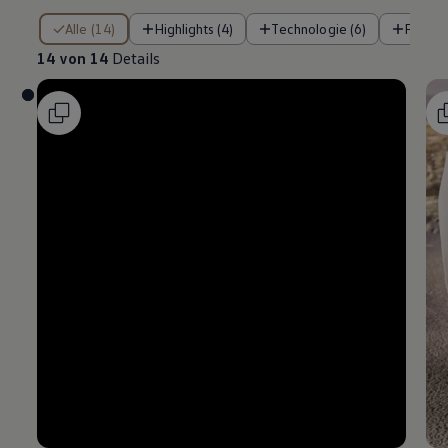
14 von 14 Details
Alle (14)
Highlights (4)
Technologie (6)
Fahre
14 von 14
Details