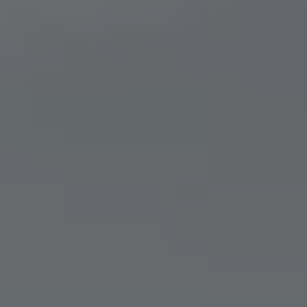
Über Ihr Auto
Vorgängermodelle
Kundeninformationen
Volkswagen Kundenbetreuung
Warn- und Kontrollleuchten
Assistenzsysteme
Digitale Betriebsanleitung
Live Beratung
Magazin
Lifestyle
Transport
Familie
Elektromobilität
Volkswagen R
Pannen- und Unfallhilfe
Volkswagen Kundenbetreuung