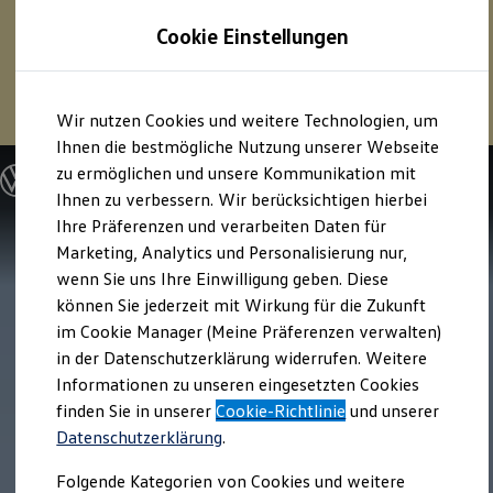
1
Profitieren Sie von bis zu
6.000 €
Cookie Einstellungen
E‑Auto‑Förderung für neue
Volkswagen
ID. oder
Hybridmodelle.
Zum
Zum
Mehr zur
E‑Auto
-Förderung
Wir nutzen Cookies und weitere Technologien, um
Hauptinhalt
Footer
springen
springen
Ihnen die bestmögliche Nutzung unserer Webseite
zu ermöglichen und unsere Kommunikation mit
Modelle und Konfigurator
Konfigurator
Ihnen zu verbessern. Wir berücksichtigen hierbei
Modelle vergleichen
Ihre Präferenzen und verarbeiten Daten für
Konfiguration laden
Marketing, Analytics und Personalisierung nur,
Autosuche
Elektroautos
wenn Sie uns Ihre Einwilligung geben. Diese
ENERGY Sondermodelle
können Sie jederzeit mit Wirkung für die Zukunft
Nutzfahrzeuge
im Cookie Manager (Meine Präferenzen verwalten)
SUV und CUV
Familienautos
in der Datenschutzerklärung widerrufen. Weitere
Kombis
Informationen zu unseren eingesetzten Cookies
Kompaktwagen
finden Sie in unserer
Cookie-Richtlinie
und unserer
Sportwagen
Schnell verfügbare Fahrzeuge
Datenschutzerklärung
.
Angebote und Produkte
Aktuelle Angebote
Folgende Kategorien von Cookies und weitere
E-Auto-Förderung