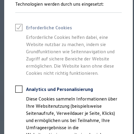
Technologien werden durch uns eingesetzt:
Volkswagen Marktplatz
Die ENERGY Sondermodelle
Junge Gebrauchtwagen und Gebrauchtwagen
Volkswagen Zertifizierte Gebrauchtwagen
Elektromobilität bei Gebrauchtwagen
Erforderliche Cookies
Zubehör- und Serviceangebote
Saisonangebote
Erforderliche Cookies helfen dabei, eine
Reifenpakete
Website nutzbar zu machen, indem sie
Leasing
Grundfunktionen wie Seitennavigation und
Leasing-Angebote
Gebrauchtwagen Leasing
Zugriff auf sichere Bereiche der Website
Junge Gebrauchtwagen-Leasing
ermöglichen. Die Website kann ohne diese
Elektroauto Leasing
Cookies nicht richtig funktionieren.
Kleinwagen-Leasing
Leasing ohne Anzahlung
Finanzierung
Analytics und Personalisierung
Autokredit mit Schlussrate
Versicherungen und Garantien
Diese Cookies sammeln Informationen über
Kfz-Versicherung
Ihre Websitenutzung (beispielsweise
Restschuldversicherungen
Garantien
Seitenaufrufe, Verweildauer je Seite, Klicks)
Wartungsverträge
und ermöglichen uns bei Teilnahme, Ihre
Geschäftskunden
Umfrageergebnisse in die
Professional Class bei Volkswagen
Großkunden