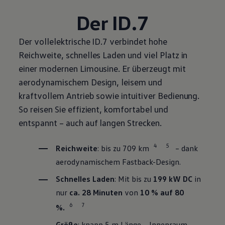
Der ID.7
Der vollelektrische ID.7 verbindet hohe
Reichweite, schnelles Laden und viel Platz in
einer modernen Limousine. Er überzeugt mit
aerodynamischem Design, leisem und
kraftvollem Antrieb sowie intuitiver Bedienung.
So reisen Sie effizient, komfortabel und
entspannt – auch auf langen Strecken.
4
5
Reichweite
: bis zu 709 km
– dank
aerodynamischem Fastback-Design.
Schnelles Laden
: Mit bis zu
199 kW DC
in
nur
ca. 28 Minuten
von
10 % auf 80
6
7
%.
Größe
: knapp 5 m Länge – Innenraum