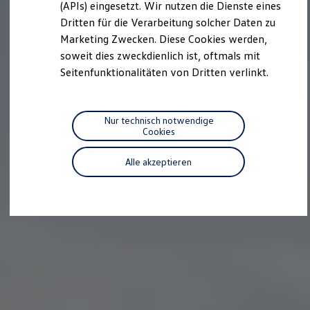
we drive football
(APIs) eingesetzt. Wir nutzen die Dienste eines
#wedriveproud
Dritten für die Verarbeitung solcher Daten zu
Besitzer und Service
Marketing Zwecken. Diese Cookies werden,
myVolkswagen
Software Updates
soweit dies zweckdienlich ist, oftmals mit
Service und Ersatzteile
Seitenfunktionalitäten von Dritten verlinkt.
Inspektion und HU/AU
Reparaturen und Checks
Motorenöl und Flüssigkeiten
Räder und Reifen
Nur technisch notwendige
Pannen- und Unfallhilfe
Cookies
Economy Service
Volkswagen Teile
Alle akzeptieren
Zubehör
Modellspezifisches Zubehör
Schutz und Pflege
Transport
Entertainment und Elektronik
Individualisieren
Wallbox und Ladekabel
Digitale Extras
Dienste für Ihr Modell finden
Volkswagen Apps, Login und Shop
Handy und Fahrzeug verbinden
Updates für Software, Karten und Radio