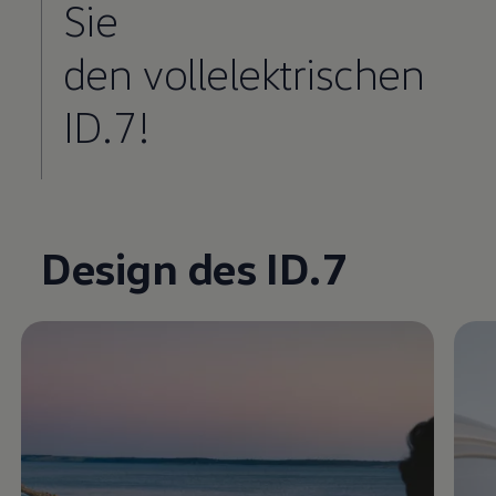
Sie
den vollelektrischen
ID.7!
Enable fullscreen mode
Design des ID.7