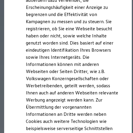
außerdem dazu verwendet, die
Verbrauchskosten
Kaufoptionen
Erscheinungshäufigkeit einer Anzeige zu
E-Auto-Förderung
begrenzen und die Effektivität von
Software und Konnektivität
Kampagnen zu messen und zu steuern. Sie
Die ID. Software 6
ID. Software Versionen und Updates
registrieren, ob Sie eine Webseite besucht
Digitale Extras
haben oder nicht, sowie welche Inhalte
Schnittstellen zu Ihrem ID.
genutzt worden sind. Dies basiert auf einer
Hybridautos
Marke und Erlebnis
eindeutigen Identifikation Ihres Browsers
Volkswagen R und R Experience
sowie Ihres Internetgeräts. Die
R-Modelle
Informationen können mit anderen
R Experience
Driving Experience
Webseiten oder Seiten Dritter, wie z.B.
Volkswagen entdecken
Volkswagen Konzerngesellschaften oder
Werkbesichtigung
Werbetreibenden, geteilt werden, sodass
Factory visit
Lifestyle Shop
Ihnen auch auf anderen Webseiten relevante
T-Roc Kollektion
Werbung angezeigt werden kann. Zur
Golf Kollektion
Übermittlung der vorgenannten
ID. Kollektion
Volkswagen Kollektion
Informationen an Dritte werden neben
R-Kollektion
Cookies auch weitere Technologien wie
GTI Kollektion
beispielsweise serverseitige Schnittstellen
Fußball Drop