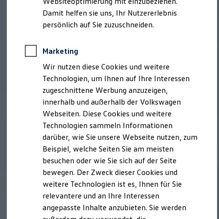
Websiteoptimierung mit einzubeziehen.
Behörden
Damit helfen sie uns, Ihr Nutzererlebnis
Direktkunden
persönlich auf Sie zuzuschneiden.
Sonderfahrzeuge
Anpfiff zum Gewinn
Elektromobilität
Marketing
Elektroautos
ID. Tutorials
Wir nutzen diese Cookies und weitere
Elektrofahrzeugkonzepte
Technologien, um Ihnen auf Ihre Interessen
ID. EVERY1
Reichweite
zugeschnittene Werbung anzuzeigen,
Reichweite der ID. Modelle
innerhalb und außerhalb der Volkswagen
Reichweite im Winter
Webseiten. Diese Cookies und weitere
Rekuperation
Laden
Technologien sammeln Informationen
Laden unterwegs
darüber, wie Sie unsere Webseite nutzen, zum
Laden Zuhause
Beispiel, welche Seiten Sie am meisten
Ladestationen finden
Ladezeitensimulator
besuchen oder wie Sie sich auf der Seite
Batterie
bewegen. Der Zweck dieser Cookies und
Sicherheit
weitere Technologien ist es, Ihnen für Sie
Garantie und Lebensdauer
Nachhaltigkeit
relevantere und an Ihre Interessen
Technologie
angepasste Inhalte anzubieten. Sie werden
Kosten und Kauf