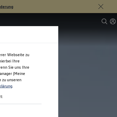
rderung
erer Webseite zu
ierbei Ihre
enn Sie uns Ihre
Manager (Meine
n zu unseren
klärung
.
t: