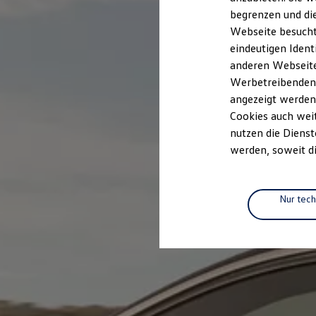
Elektromobilität
begrenzen und die
Elektroautos
ID. Tutorials
Webseite besucht 
Elektrofahrzeugkonzepte
eindeutigen Ident
ID. EVERY1
anderen Webseiten
Reichweite
Reichweite der ID. Modelle
Werbetreibenden,
Reichweite im Winter
angezeigt werden
Rekuperation
Cookies auch weit
Laden
Laden unterwegs
nutzen die Dienst
Laden Zuhause
werden, soweit di
Ladestationen finden
Ladezeitensimulator
Batterie
Sicherheit
Nur tec
Garantie und Lebensdauer
Nachhaltigkeit
Technologie
Kosten und Kauf
Verbrauchskosten
Kaufoptionen
E-Auto-Förderung
Software und Konnektivität
Die ID. Software 6