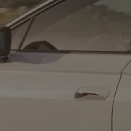
ID. Software Versionen und Updates
Digitale Extras
Schnittstellen zu Ihrem ID.
Hybridautos
Marke und Erlebnis
Volkswagen R und R Experience
R-Modelle
R Experience
Driving Experience
Volkswagen entdecken
Werkbesichtigung
Factory visit
Lifestyle Shop
T-Roc Kollektion
Golf Kollektion
ID. Kollektion
Volkswagen Kollektion
R-Kollektion
GTI Kollektion
Fußball Drop
we drive football
#wedriveproud
Besitzer und Service
myVolkswagen
Software Updates