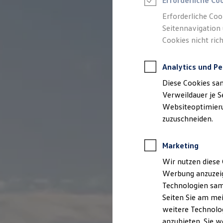
Erforderliche Co
Elektromobilität bei Gebrauchtwagen
Zubehör- und Serviceangebote
Erforderliche Coo
Saisonangebote
Seitennavigation 
Reifenpakete
Leasing
Cookies nicht rich
Leasing-Angebote
Gebrauchtwagen Leasing
Junge Gebrauchtwagen-Leasing
Analytics und Pe
Elektroauto Leasing
Diese Cookies sa
Kleinwagen-Leasing
Leasing ohne Anzahlung
Verweildauer je S
Finanzierung
Websiteoptimierun
Autokredit mit Schlussrate
zuzuschneiden.
Versicherungen und Garantien
Kfz-Versicherung
Restschuldversicherungen
Marketing
Garantien
Wartungsverträge
Wir nutzen diese 
Geschäftskunden
Professional Class bei Volkswagen
Werbung anzuzeig
Großkunden
Technologien sam
Behörden
Seiten Sie am mei
Direktkunden
Sonderfahrzeuge
weitere Technolog
Anpfiff zum Gewinn
anzubieten. Sie w