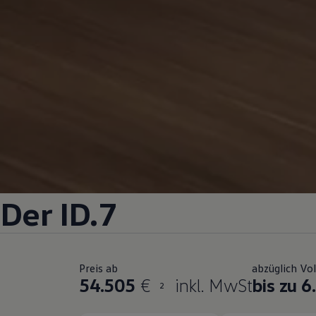
Der ID.7
Preis ab
abzüglich Vo
54.505
€
inkl. MwSt
bis zu 6
2