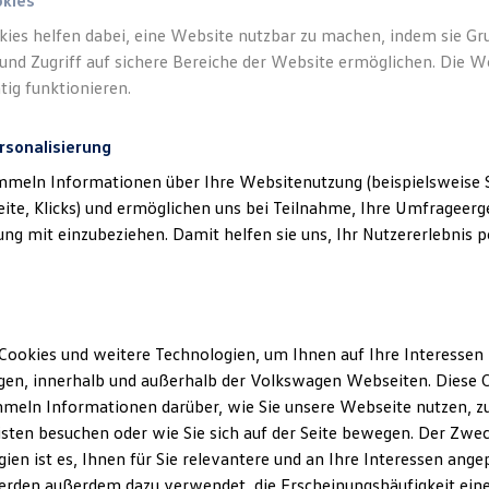
okies
kies helfen dabei, eine Website nutzbar zu machen, indem sie G
und Zugriff auf sichere Bereiche der Website ermöglichen. Die W
tig funktionieren.
rsonalisierung
mmeln Informationen über Ihre Websitenutzung (beispielsweise S
eite, Klicks) und ermöglichen uns bei Teilnahme, Ihre Umfrageerge
g mit einzubeziehen. Damit helfen sie uns, Ihr Nutzererlebnis pe
Cookies und weitere Technologien, um Ihnen auf Ihre Interessen
en, innerhalb und außerhalb der Volkswagen Webseiten. Diese C
meln Informationen darüber, wie Sie unsere Webseite nutzen, zu
sten besuchen oder wie Sie sich auf der Seite bewegen. Der Zwec
ien ist es, Ihnen für Sie relevantere und an Ihre Interessen ange
erden außerdem dazu verwendet, die Erscheinungshäufigkeit eine