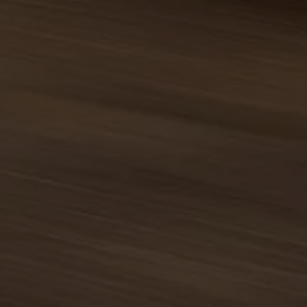
Assistenzsysteme
Digitale Betriebsanleitung
Live Beratung
Magazin
Lifestyle
Transport
Familie
Elektromobilität
Volkswagen R
Pannen- und Unfallhilfe
Volkswagen Kundenbetreuung