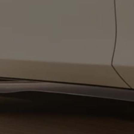
Service und Ersatzteile
Inspektion und HU/AU
Reparaturen und Checks
Motorenöl und Flüssigkeiten
Räder und Reifen
Pannen- und Unfallhilfe
Economy Service
Volkswagen Teile
Zubehör
Modellspezifisches Zubehör
Schutz und Pflege
Transport
Entertainment und Elektronik
Individualisieren
Wallbox und Ladekabel
Digitale Extras
Dienste für Ihr Modell finden
Volkswagen Apps, Login und Shop
Handy und Fahrzeug verbinden
Updates für Software, Karten und Radio
Über Ihr Auto
Vorgängermodelle
Kundeninformationen
Volkswagen Kundenbetreuung
Warn- und Kontrollleuchten