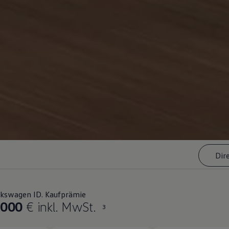
Dir
lkswagen ID. Kaufprämie
.000
€ inkl. MwSt.
3