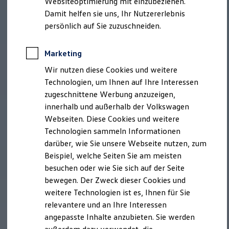
Websiteoptimierung mit einzubeziehen.
Behörden
Damit helfen sie uns, Ihr Nutzererlebnis
Direktkunden
persönlich auf Sie zuzuschneiden.
Sonderfahrzeuge
Anpfiff zum Gewinn
Elektromobilität
Marketing
Elektroautos
ID. Tutorials
Wir nutzen diese Cookies und weitere
Elektrofahrzeugkonzepte
Technologien, um Ihnen auf Ihre Interessen
ID. EVERY1
Reichweite
zugeschnittene Werbung anzuzeigen,
Reichweite der ID. Modelle
innerhalb und außerhalb der Volkswagen
Reichweite im Winter
Webseiten. Diese Cookies und weitere
Rekuperation
Laden
Technologien sammeln Informationen
Laden unterwegs
darüber, wie Sie unsere Webseite nutzen, zum
Laden Zuhause
Beispiel, welche Seiten Sie am meisten
Ladestationen finden
Ladezeitensimulator
besuchen oder wie Sie sich auf der Seite
Batterie
bewegen. Der Zweck dieser Cookies und
Sicherheit
weitere Technologien ist es, Ihnen für Sie
Garantie und Lebensdauer
Nachhaltigkeit
relevantere und an Ihre Interessen
Technologie
angepasste Inhalte anzubieten. Sie werden
Kosten und Kauf