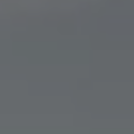
Über Ihr Auto
Vorgängermodelle
Kundeninformationen
Volkswagen Kundenbetreuung
Warn- und Kontrollleuchten
Assistenzsysteme
Digitale Betriebsanleitung
Live Beratung
Magazin
Lifestyle
Transport
Familie
Elektromobilität
Volkswagen R
Pannen- und Unfallhilfe
Volkswagen Kundenbetreuung