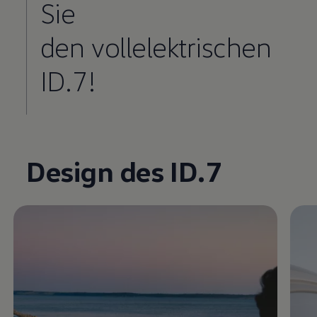
Sie
den vollelektrischen
ID.7!
Enable fullscreen mode
Design des ID.7