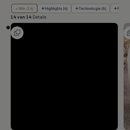
14 von 14 Details
Alle (14)
Highlights (4)
Technologie (6)
Fahre
14 von 14
Details