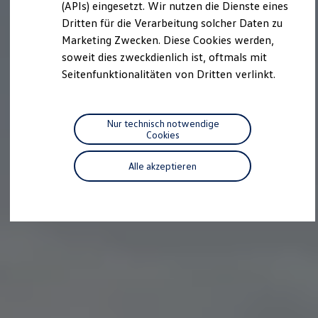
we drive football
(APIs) eingesetzt. Wir nutzen die Dienste eines
#wedriveproud
Dritten für die Verarbeitung solcher Daten zu
Besitzer und Service
Marketing Zwecken. Diese Cookies werden,
myVolkswagen
Software Updates
soweit dies zweckdienlich ist, oftmals mit
Service und Ersatzteile
Seitenfunktionalitäten von Dritten verlinkt.
Inspektion und HU/AU
Reparaturen und Checks
Motorenöl und Flüssigkeiten
Räder und Reifen
Nur technisch notwendige
Pannen- und Unfallhilfe
Cookies
Economy Service
Volkswagen Teile
Alle akzeptieren
Zubehör
Modellspezifisches Zubehör
Schutz und Pflege
Transport
Entertainment und Elektronik
Individualisieren
Wallbox und Ladekabel
Digitale Extras
Dienste für Ihr Modell finden
Volkswagen Apps, Login und Shop
Handy und Fahrzeug verbinden
Updates für Software, Karten und Radio