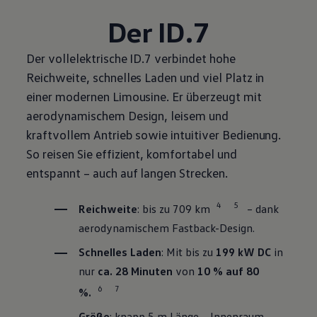
Der ID.7
Der vollelektrische ID.7 verbindet hohe
Reichweite, schnelles Laden und viel Platz in
einer modernen Limousine. Er überzeugt mit
aerodynamischem Design, leisem und
kraftvollem Antrieb sowie intuitiver Bedienung.
So reisen Sie effizient, komfortabel und
entspannt – auch auf langen Strecken.
4
5
Reichweite
: bis zu 709 km
– dank
aerodynamischem Fastback-Design.
Schnelles Laden
: Mit bis zu
199 kW DC
in
nur
ca. 28 Minuten
von
10 % auf 80
6
7
%.
Größe
: knapp 5 m Länge – Innenraum