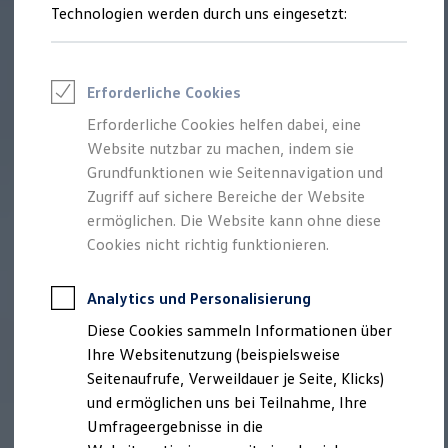
Technologien werden durch uns eingesetzt:
Volkswagen Marktplatz
Die ENERGY Sondermodelle
Junge Gebrauchtwagen und Gebrauchtwagen
Volkswagen Zertifizierte Gebrauchtwagen
Elektromobilität bei Gebrauchtwagen
Erforderliche Cookies
Zubehör- und Serviceangebote
Saisonangebote
Erforderliche Cookies helfen dabei, eine
Reifenpakete
Website nutzbar zu machen, indem sie
Leasing
Grundfunktionen wie Seitennavigation und
Leasing-Angebote
Gebrauchtwagen Leasing
Zugriff auf sichere Bereiche der Website
Junge Gebrauchtwagen-Leasing
ermöglichen. Die Website kann ohne diese
Elektroauto Leasing
Cookies nicht richtig funktionieren.
Kleinwagen-Leasing
Leasing ohne Anzahlung
Finanzierung
Analytics und Personalisierung
Autokredit mit Schlussrate
Versicherungen und Garantien
Diese Cookies sammeln Informationen über
Kfz-Versicherung
Ihre Websitenutzung (beispielsweise
Restschuldversicherungen
Garantien
Seitenaufrufe, Verweildauer je Seite, Klicks)
Wartungsverträge
und ermöglichen uns bei Teilnahme, Ihre
Geschäftskunden
Umfrageergebnisse in die
Professional Class bei Volkswagen
Großkunden