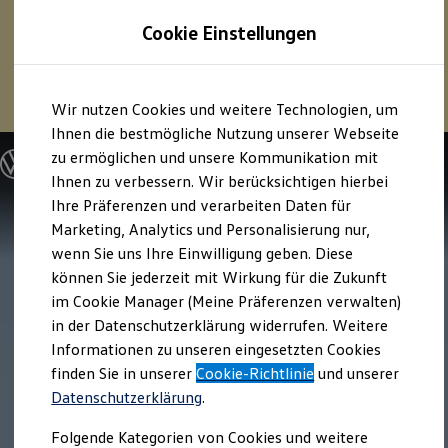
1
Profitieren Sie von bis zu
6.000 €
Cookie Einstellungen
E‑Auto‑Förderung für neue
Volkswagen
ID. oder
Hybridmodelle.
Zum
Zum
Mehr zur
E‑Auto
-Förderung
Wir nutzen Cookies und weitere Technologien, um
Hauptinhalt
Footer
springen
springen
Ihnen die bestmögliche Nutzung unserer Webseite
zu ermöglichen und unsere Kommunikation mit
Modelle und Konfigurator
Konfigurator
Ihnen zu verbessern. Wir berücksichtigen hierbei
Modelle vergleichen
Ihre Präferenzen und verarbeiten Daten für
Konfiguration laden
Marketing, Analytics und Personalisierung nur,
Autosuche
Elektroautos
wenn Sie uns Ihre Einwilligung geben. Diese
ENERGY Sondermodelle
können Sie jederzeit mit Wirkung für die Zukunft
Nutzfahrzeuge
im Cookie Manager (Meine Präferenzen verwalten)
SUV und CUV
Familienautos
in der Datenschutzerklärung widerrufen. Weitere
Kombis
Informationen zu unseren eingesetzten Cookies
Kompaktwagen
finden Sie in unserer
Cookie-Richtlinie
und unserer
Sportwagen
Schnell verfügbare Fahrzeuge
Datenschutzerklärung
.
Angebote und Produkte
Aktuelle Angebote
Folgende Kategorien von Cookies und weitere
E-Auto-Förderung