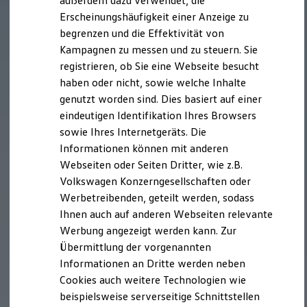
außerdem dazu verwendet, die
Verbrauchskosten
Kaufoptionen
Erscheinungshäufigkeit einer Anzeige zu
E-Auto-Förderung
begrenzen und die Effektivität von
Software und Konnektivität
Kampagnen zu messen und zu steuern. Sie
Die ID. Software 6
ID. Software Versionen und Updates
registrieren, ob Sie eine Webseite besucht
Digitale Extras
haben oder nicht, sowie welche Inhalte
Schnittstellen zu Ihrem ID.
genutzt worden sind. Dies basiert auf einer
Hybridautos
Marke und Erlebnis
eindeutigen Identifikation Ihres Browsers
Volkswagen R und R Experience
sowie Ihres Internetgeräts. Die
R-Modelle
Informationen können mit anderen
R Experience
Driving Experience
Webseiten oder Seiten Dritter, wie z.B.
Volkswagen entdecken
Volkswagen Konzerngesellschaften oder
Werkbesichtigung
Werbetreibenden, geteilt werden, sodass
Factory visit
Lifestyle Shop
Ihnen auch auf anderen Webseiten relevante
T-Roc Kollektion
Werbung angezeigt werden kann. Zur
Golf Kollektion
Übermittlung der vorgenannten
ID. Kollektion
Volkswagen Kollektion
Informationen an Dritte werden neben
R-Kollektion
Cookies auch weitere Technologien wie
GTI Kollektion
beispielsweise serverseitige Schnittstellen
Fußball Drop