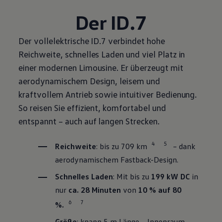
Der ID.7
Der vollelektrische ID.7 verbindet hohe
Reichweite, schnelles Laden und viel Platz in
einer modernen Limousine. Er überzeugt mit
aerodynamischem Design, leisem und
kraftvollem Antrieb sowie intuitiver Bedienung.
So reisen Sie effizient, komfortabel und
entspannt – auch auf langen Strecken.
4
5
Reichweite
: bis zu 709 km
– dank
aerodynamischem Fastback-Design.
Schnelles Laden
: Mit bis zu
199 kW DC
in
nur
ca. 28 Minuten
von
10 % auf 80
6
7
%.
Größe
: knapp 5 m Länge – Innenraum