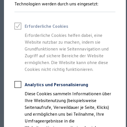
Technologien werden durch uns eingesetzt:
Volkswagen Marktplatz
Die ENERGY Sondermodelle
Junge Gebrauchtwagen und Gebrauchtwagen
Volkswagen Zertifizierte Gebrauchtwagen
Elektromobilität bei Gebrauchtwagen
Erforderliche Cookies
Zubehör- und Serviceangebote
Saisonangebote
Erforderliche Cookies helfen dabei, eine
Reifenpakete
Website nutzbar zu machen, indem sie
Leasing
Grundfunktionen wie Seitennavigation und
Leasing-Angebote
Gebrauchtwagen Leasing
Zugriff auf sichere Bereiche der Website
Junge Gebrauchtwagen-Leasing
ermöglichen. Die Website kann ohne diese
Elektroauto Leasing
Cookies nicht richtig funktionieren.
Kleinwagen-Leasing
Leasing ohne Anzahlung
Finanzierung
Analytics und Personalisierung
Autokredit mit Schlussrate
Versicherungen und Garantien
Diese Cookies sammeln Informationen über
Kfz-Versicherung
Ihre Websitenutzung (beispielsweise
Restschuldversicherungen
Garantien
Seitenaufrufe, Verweildauer je Seite, Klicks)
Wartungsverträge
und ermöglichen uns bei Teilnahme, Ihre
Geschäftskunden
Umfrageergebnisse in die
Professional Class bei Volkswagen
Großkunden