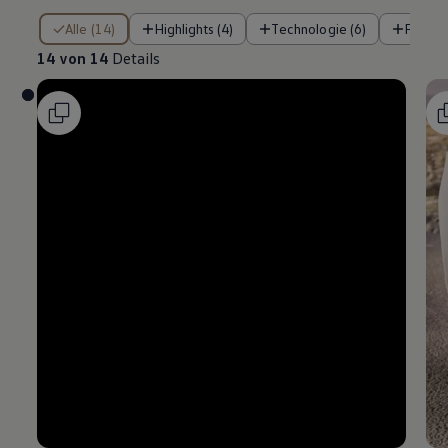
14 von 14 Details
Alle (14)
Highlights (4)
Technologie (6)
Fahre
14 von 14
Details