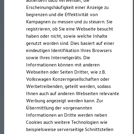
außerdem dazu verwendet, die
Verbrauchskosten
Kaufoptionen
Erscheinungshäufigkeit einer Anzeige zu
E-Auto-Förderung
begrenzen und die Effektivität von
Software und Konnektivität
Kampagnen zu messen und zu steuern. Sie
Die ID. Software 6
ID. Software Versionen und Updates
registrieren, ob Sie eine Webseite besucht
Digitale Extras
haben oder nicht, sowie welche Inhalte
Schnittstellen zu Ihrem ID.
genutzt worden sind. Dies basiert auf einer
Hybridautos
Marke und Erlebnis
eindeutigen Identifikation Ihres Browsers
Volkswagen R und R Experience
sowie Ihres Internetgeräts. Die
R-Modelle
Informationen können mit anderen
R Experience
Driving Experience
Webseiten oder Seiten Dritter, wie z.B.
Volkswagen entdecken
Volkswagen Konzerngesellschaften oder
Werkbesichtigung
Werbetreibenden, geteilt werden, sodass
Factory visit
Lifestyle Shop
Ihnen auch auf anderen Webseiten relevante
T-Roc Kollektion
Werbung angezeigt werden kann. Zur
Golf Kollektion
Übermittlung der vorgenannten
ID. Kollektion
Volkswagen Kollektion
Informationen an Dritte werden neben
R-Kollektion
Cookies auch weitere Technologien wie
GTI Kollektion
beispielsweise serverseitige Schnittstellen
Fußball Drop