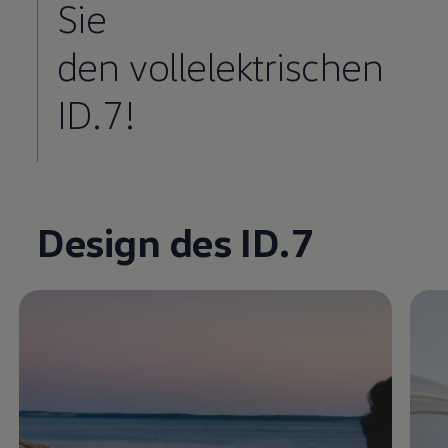
Sie
den vollelektrischen
ID.7!
Enable fullscreen mode
Design des ID.7