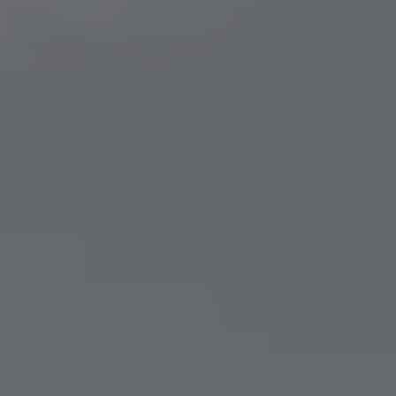
Über Ihr Auto
Vorgängermodelle
Kundeninformationen
Volkswagen Kundenbetreuung
Warn- und Kontrollleuchten
Assistenzsysteme
Digitale Betriebsanleitung
Live Beratung
Magazin
Lifestyle
Transport
Familie
Elektromobilität
Volkswagen R
Pannen- und Unfallhilfe
Volkswagen Kundenbetreuung