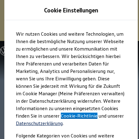
1
Profitieren Sie von bis zu
6.000 €
Cookie Einstellungen
E‑Auto‑Förderung für neue
Volkswagen
ID. oder
Hybridmodelle.
Zum
Zum
Mehr zur
E‑Auto
-Förderung
Wir nutzen Cookies und weitere Technologien, um
Hauptinhalt
Footer
springen
springen
Ihnen die bestmögliche Nutzung unserer Webseite
zu ermöglichen und unsere Kommunikation mit
Modelle und Konfigurator
Konfigurator
Ihnen zu verbessern. Wir berücksichtigen hierbei
Modelle vergleichen
Ihre Präferenzen und verarbeiten Daten für
Konfiguration laden
Marketing, Analytics und Personalisierung nur,
Autosuche
Elektroautos
wenn Sie uns Ihre Einwilligung geben. Diese
ENERGY Sondermodelle
können Sie jederzeit mit Wirkung für die Zukunft
Nutzfahrzeuge
im Cookie Manager (Meine Präferenzen verwalten)
SUV und CUV
Familienautos
in der Datenschutzerklärung widerrufen. Weitere
Kombis
Informationen zu unseren eingesetzten Cookies
Kompaktwagen
finden Sie in unserer
Cookie-Richtlinie
und unserer
Sportwagen
Schnell verfügbare Fahrzeuge
Datenschutzerklärung
.
Angebote und Produkte
Aktuelle Angebote
Folgende Kategorien von Cookies und weitere
E-Auto-Förderung