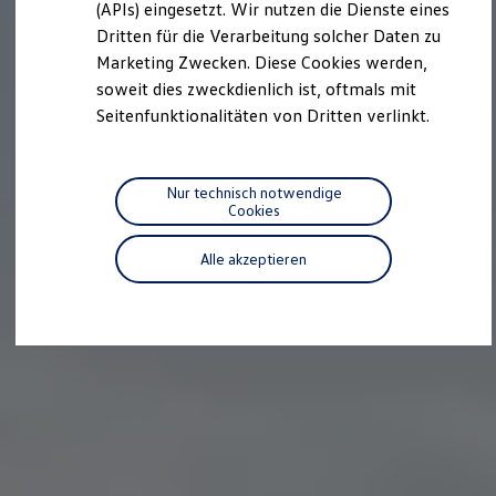
we drive football
(APIs) eingesetzt. Wir nutzen die Dienste eines
#wedriveproud
Dritten für die Verarbeitung solcher Daten zu
Besitzer und Service
Marketing Zwecken. Diese Cookies werden,
myVolkswagen
Software Updates
soweit dies zweckdienlich ist, oftmals mit
Service und Ersatzteile
Seitenfunktionalitäten von Dritten verlinkt.
Inspektion und HU/AU
Reparaturen und Checks
Motorenöl und Flüssigkeiten
Räder und Reifen
Nur technisch notwendige
Pannen- und Unfallhilfe
Cookies
Economy Service
Volkswagen Teile
Alle akzeptieren
Zubehör
Modellspezifisches Zubehör
Schutz und Pflege
Transport
Entertainment und Elektronik
Individualisieren
Wallbox und Ladekabel
Digitale Extras
Dienste für Ihr Modell finden
Volkswagen Apps, Login und Shop
Handy und Fahrzeug verbinden
Updates für Software, Karten und Radio