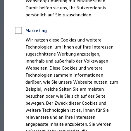
Websiteoptimierung mit einzubeziehen.
Behörden
Damit helfen sie uns, Ihr Nutzererlebnis
Direktkunden
persönlich auf Sie zuzuschneiden.
Sonderfahrzeuge
Anpfiff zum Gewinn
Elektromobilität
Marketing
Elektroautos
ID. Tutorials
Wir nutzen diese Cookies und weitere
Elektrofahrzeugkonzepte
Technologien, um Ihnen auf Ihre Interessen
ID. EVERY1
Reichweite
zugeschnittene Werbung anzuzeigen,
Reichweite der ID. Modelle
innerhalb und außerhalb der Volkswagen
Reichweite im Winter
Webseiten. Diese Cookies und weitere
Rekuperation
Laden
Technologien sammeln Informationen
Laden unterwegs
darüber, wie Sie unsere Webseite nutzen, zum
Laden Zuhause
Beispiel, welche Seiten Sie am meisten
Ladestationen finden
Ladezeitensimulator
besuchen oder wie Sie sich auf der Seite
Batterie
bewegen. Der Zweck dieser Cookies und
Sicherheit
weitere Technologien ist es, Ihnen für Sie
Garantie und Lebensdauer
Nachhaltigkeit
relevantere und an Ihre Interessen
Technologie
angepasste Inhalte anzubieten. Sie werden
Kosten und Kauf