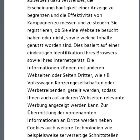
außerdem dazu verwendet, die
Laden
Laden unterwegs
Erscheinungshäufigkeit einer Anzeige zu
Laden Zuhause
begrenzen und die Effektivität von
Ladestationen finden
Kampagnen zu messen und zu steuern. Sie
Ladezeitensimulator
Batterie
registrieren, ob Sie eine Webseite besucht
Sicherheit
haben oder nicht, sowie welche Inhalte
Garantie und Lebensdauer
genutzt worden sind. Dies basiert auf einer
Nachhaltigkeit
Technologie
eindeutigen Identifikation Ihres Browsers
Kosten und Kauf
sowie Ihres Internetgeräts. Die
Verbrauchskosten
Informationen können mit anderen
Kaufoptionen
E-Auto-Förderung
Webseiten oder Seiten Dritter, wie z.B.
Software und Konnektivität
Volkswagen Konzerngesellschaften oder
Die ID. Software 6
Werbetreibenden, geteilt werden, sodass
ID. Software Versionen und Updates
Digitale Extras
Ihnen auch auf anderen Webseiten relevante
Schnittstellen zu Ihrem ID.
Werbung angezeigt werden kann. Zur
Hybridautos
Übermittlung der vorgenannten
Marke und Erlebnis
Volkswagen R und R Experience
Informationen an Dritte werden neben
R-Modelle
Cookies auch weitere Technologien wie
R Experience
beispielsweise serverseitige Schnittstellen
Driving Experience