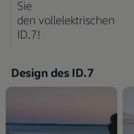
Sie
den vollelektrischen
ID.7!
Enable fullscreen mode
Design des ID.7