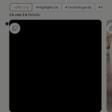
14 von 14 Details
Alle (14)
Highlights (4)
Technologie (6)
Fahre
14 von 14
Details