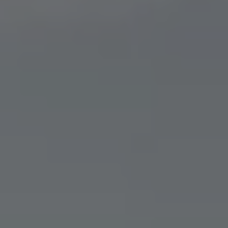
Modellspezifisches Zubehör
Schutz und Pflege
Transport
Entertainment und Elektronik
Individualisieren
Wallbox und Ladekabel
Digitale Extras
Dienste für Ihr Modell finden
Volkswagen Apps, Login und Shop
Handy und Fahrzeug verbinden
Updates für Software, Karten und Radio
Über Ihr Auto
Vorgängermodelle
Kundeninformationen
Volkswagen Kundenbetreuung
Warn- und Kontrollleuchten
Assistenzsysteme
Digitale Betriebsanleitung
Live Beratung
Magazin
Lifestyle
Transport
Familie
Elektromobilität
Volkswagen R