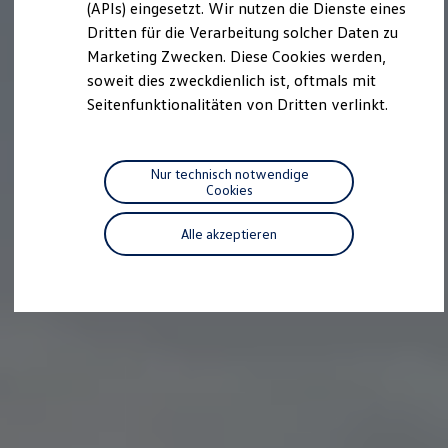
Volkswagen entdecken
(APIs) eingesetzt. Wir nutzen die Dienste eines
Werkbesichtigung
Dritten für die Verarbeitung solcher Daten zu
Factory visit
Marketing Zwecken. Diese Cookies werden,
Lifestyle Shop
T-Roc Kollektion
soweit dies zweckdienlich ist, oftmals mit
Golf Kollektion
Seitenfunktionalitäten von Dritten verlinkt.
ID. Kollektion
Volkswagen Kollektion
R-Kollektion
GTI Kollektion
Nur technisch notwendige
Fußball Drop
Cookies
we drive football
#wedriveproud
Alle akzeptieren
Besitzer und Service
myVolkswagen
Software Updates
Service und Ersatzteile
Inspektion und HU/AU
Reparaturen und Checks
Motorenöl und Flüssigkeiten
Räder und Reifen
Pannen- und Unfallhilfe
Economy Service
Volkswagen Teile
Zubehör