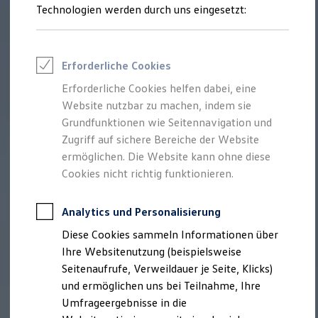
Technologien werden durch uns eingesetzt:
Volkswagen Marktplatz
Die ENERGY Sondermodelle
Junge Gebrauchtwagen und Gebrauchtwagen
Volkswagen Zertifizierte Gebrauchtwagen
Elektromobilität bei Gebrauchtwagen
Erforderliche Cookies
Zubehör- und Serviceangebote
Saisonangebote
Erforderliche Cookies helfen dabei, eine
Reifenpakete
Website nutzbar zu machen, indem sie
Leasing
Grundfunktionen wie Seitennavigation und
Leasing-Angebote
Gebrauchtwagen Leasing
Zugriff auf sichere Bereiche der Website
Junge Gebrauchtwagen-Leasing
ermöglichen. Die Website kann ohne diese
Elektroauto Leasing
Cookies nicht richtig funktionieren.
Kleinwagen-Leasing
Leasing ohne Anzahlung
Finanzierung
Analytics und Personalisierung
Autokredit mit Schlussrate
Versicherungen und Garantien
Diese Cookies sammeln Informationen über
Kfz-Versicherung
Ihre Websitenutzung (beispielsweise
Restschuldversicherungen
Garantien
Seitenaufrufe, Verweildauer je Seite, Klicks)
Wartungsverträge
und ermöglichen uns bei Teilnahme, Ihre
Geschäftskunden
Umfrageergebnisse in die
Professional Class bei Volkswagen
Großkunden