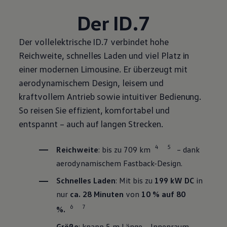
Der ID.7
Der vollelektrische ID.7 verbindet hohe
Reichweite, schnelles Laden und viel Platz in
einer modernen Limousine. Er überzeugt mit
aerodynamischem Design, leisem und
kraftvollem Antrieb sowie intuitiver Bedienung.
So reisen Sie effizient, komfortabel und
entspannt – auch auf langen Strecken.
4
5
Reichweite
: bis zu 709 km
– dank
aerodynamischem Fastback-Design.
Schnelles Laden
: Mit bis zu
199 kW DC
in
nur
ca. 28 Minuten
von
10 % auf 80
6
7
%.
Größe
: knapp 5 m Länge – Innenraum