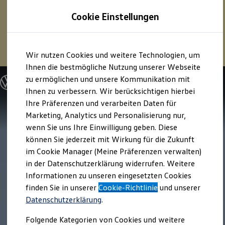
1
Profitieren Sie von bis zu
6.000 €
Cookie Einstellungen
E‑Auto‑Förderung für neue
Volkswagen
ID. oder
Hybridmodelle.
Zum
Zum
Mehr zur
E‑Auto
-Förderung
Wir nutzen Cookies und weitere Technologien, um
Hauptinhalt
Footer
springen
springen
Ihnen die bestmögliche Nutzung unserer Webseite
zu ermöglichen und unsere Kommunikation mit
Modelle und Konfigurator
Konfigurator
Ihnen zu verbessern. Wir berücksichtigen hierbei
Modelle vergleichen
Ihre Präferenzen und verarbeiten Daten für
Konfiguration laden
Marketing, Analytics und Personalisierung nur,
Autosuche
Elektroautos
wenn Sie uns Ihre Einwilligung geben. Diese
ENERGY Sondermodelle
können Sie jederzeit mit Wirkung für die Zukunft
Nutzfahrzeuge
im Cookie Manager (Meine Präferenzen verwalten)
SUV und CUV
Familienautos
in der Datenschutzerklärung widerrufen. Weitere
Kombis
Informationen zu unseren eingesetzten Cookies
Kompaktwagen
finden Sie in unserer
Cookie-Richtlinie
und unserer
Sportwagen
Schnell verfügbare Fahrzeuge
Datenschutzerklärung
.
Angebote und Produkte
Aktuelle Angebote
Folgende Kategorien von Cookies und weitere
E-Auto-Förderung