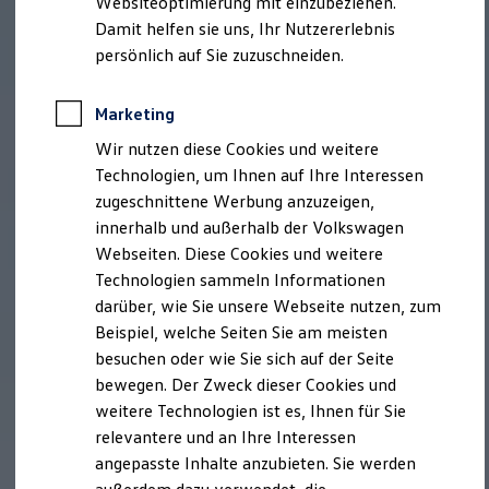
Websiteoptimierung mit einzubeziehen.
Behörden
Damit helfen sie uns, Ihr Nutzererlebnis
Direktkunden
persönlich auf Sie zuzuschneiden.
Sonderfahrzeuge
Anpfiff zum Gewinn
Elektromobilität
Marketing
Elektroautos
ID. Tutorials
Wir nutzen diese Cookies und weitere
Der neue ID. Polo
Technologien, um Ihnen auf Ihre Interessen
Der neue ID.3 Neo
Der ID.4
zugeschnittene Werbung anzuzeigen,
Der ID.4 GTX
innerhalb und außerhalb der Volkswagen
Der ID.5 GTX
Webseiten. Diese Cookies und weitere
Der ID.7
Der ID.7 GTX
Technologien sammeln Informationen
Der ID.7 Tourer
darüber, wie Sie unsere Webseite nutzen, zum
Der ID.7 GTX Tourer
Beispiel, welche Seiten Sie am meisten
Der ID. Buzz
Der neue ID. Cross
besuchen oder wie Sie sich auf der Seite
Elektrofahrzeugkonzepte
bewegen. Der Zweck dieser Cookies und
ID. EVERY1
weitere Technologien ist es, Ihnen für Sie
Reichweite
Reichweite der ID. Modelle
relevantere und an Ihre Interessen
Reichweite im Winter
angepasste Inhalte anzubieten. Sie werden
Rekuperation