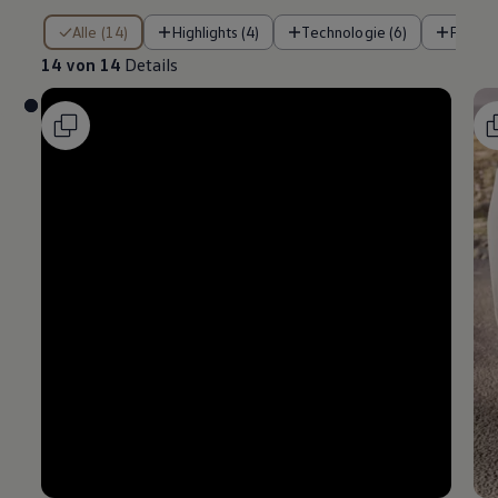
14 von 14 Details
Alle (14)
Highlights (4)
Technologie (6)
Fahre
14 von 14
Details