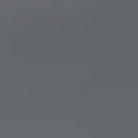
Über Ihr Auto
Vorgängermodelle
Kundeninformationen
Volkswagen Kundenbetreuung
Warn- und Kontrollleuchten
Assistenzsysteme
Digitale Betriebsanleitung
Live Beratung
Magazin
Lifestyle
Transport
Familie
Elektromobilität
Volkswagen R
Pannen- und Unfallhilfe
Volkswagen Kundenbetreuung