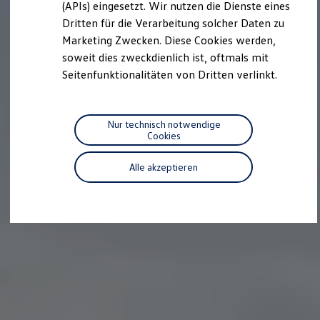
we drive football
(APIs) eingesetzt. Wir nutzen die Dienste eines
#wedriveproud
Dritten für die Verarbeitung solcher Daten zu
Besitzer und Service
Marketing Zwecken. Diese Cookies werden,
myVolkswagen
Software Updates
soweit dies zweckdienlich ist, oftmals mit
Service und Ersatzteile
Seitenfunktionalitäten von Dritten verlinkt.
Inspektion und HU/AU
Reparaturen und Checks
Motorenöl und Flüssigkeiten
Räder und Reifen
Nur technisch notwendige
Pannen- und Unfallhilfe
Cookies
Economy Service
Volkswagen Teile
Alle akzeptieren
Zubehör
Modellspezifisches Zubehör
Schutz und Pflege
Transport
Entertainment und Elektronik
Individualisieren
Wallbox und Ladekabel
Digitale Extras
Dienste für Ihr Modell finden
Volkswagen Apps, Login und Shop
Handy und Fahrzeug verbinden
Updates für Software, Karten und Radio