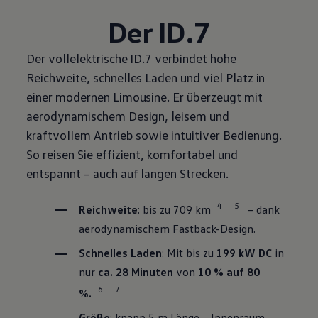
Der ID.7
Der vollelektrische ID.7 verbindet hohe
Reichweite, schnelles Laden und viel Platz in
einer modernen Limousine. Er überzeugt mit
aerodynamischem Design, leisem und
kraftvollem Antrieb sowie intuitiver Bedienung.
So reisen Sie effizient, komfortabel und
entspannt – auch auf langen Strecken.
4
5
Reichweite
: bis zu 709 km
– dank
aerodynamischem Fastback-Design.
Schnelles Laden
: Mit bis zu
199 kW DC
in
nur
ca. 28 Minuten
von
10 % auf 80
6
7
%.
Größe
: knapp 5 m Länge – Innenraum