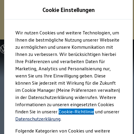
1
Profitieren Sie von bis zu
6.000 €
Cookie Einstellungen
E‑Auto‑Förderung für neue
Volkswagen
ID. oder
Hybridmodelle.
Zum
Zum
Mehr zur
E‑Auto
-Förderung
Wir nutzen Cookies und weitere Technologien, um
Hauptinhalt
Footer
springen
springen
Ihnen die bestmögliche Nutzung unserer Webseite
zu ermöglichen und unsere Kommunikation mit
Modelle und Konfigurator
Konfigurator
Ihnen zu verbessern. Wir berücksichtigen hierbei
Modelle vergleichen
Ihre Präferenzen und verarbeiten Daten für
Konfiguration laden
Marketing, Analytics und Personalisierung nur,
Autosuche
Elektroautos
wenn Sie uns Ihre Einwilligung geben. Diese
ENERGY Sondermodelle
können Sie jederzeit mit Wirkung für die Zukunft
Nutzfahrzeuge
im Cookie Manager (Meine Präferenzen verwalten)
SUV und CUV
Familienautos
in der Datenschutzerklärung widerrufen. Weitere
Kombis
Informationen zu unseren eingesetzten Cookies
Kompaktwagen
finden Sie in unserer
Cookie-Richtlinie
und unserer
Sportwagen
Schnell verfügbare Fahrzeuge
Datenschutzerklärung
.
Angebote und Produkte
Aktuelle Angebote
Folgende Kategorien von Cookies und weitere
E-Auto-Förderung