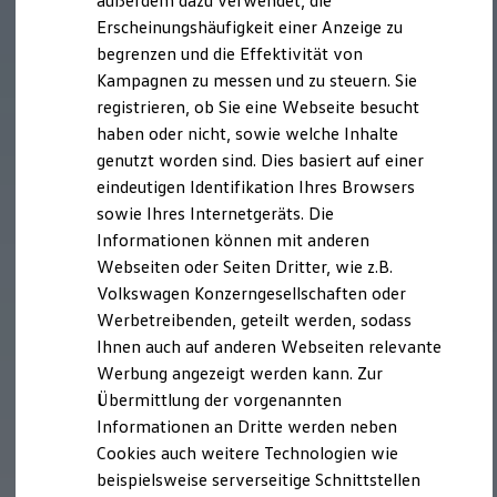
außerdem dazu verwendet, die
Verbrauchskosten
Kaufoptionen
Erscheinungshäufigkeit einer Anzeige zu
E-Auto-Förderung
begrenzen und die Effektivität von
Software und Konnektivität
Kampagnen zu messen und zu steuern. Sie
Die ID. Software 6
ID. Software Versionen und Updates
registrieren, ob Sie eine Webseite besucht
Digitale Extras
haben oder nicht, sowie welche Inhalte
Schnittstellen zu Ihrem ID.
genutzt worden sind. Dies basiert auf einer
Hybridautos
Marke und Erlebnis
eindeutigen Identifikation Ihres Browsers
Volkswagen R und R Experience
sowie Ihres Internetgeräts. Die
R-Modelle
Informationen können mit anderen
R Experience
Driving Experience
Webseiten oder Seiten Dritter, wie z.B.
Volkswagen entdecken
Volkswagen Konzerngesellschaften oder
Werkbesichtigung
Werbetreibenden, geteilt werden, sodass
Factory visit
Lifestyle Shop
Ihnen auch auf anderen Webseiten relevante
T-Roc Kollektion
Werbung angezeigt werden kann. Zur
Golf Kollektion
Übermittlung der vorgenannten
ID. Kollektion
Volkswagen Kollektion
Informationen an Dritte werden neben
R-Kollektion
Cookies auch weitere Technologien wie
GTI Kollektion
beispielsweise serverseitige Schnittstellen
Fußball Drop