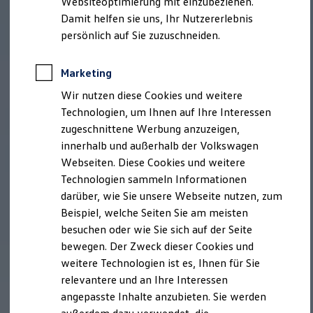
Websiteoptimierung mit einzubeziehen.
Behörden
Damit helfen sie uns, Ihr Nutzererlebnis
Direktkunden
persönlich auf Sie zuzuschneiden.
Sonderfahrzeuge
Anpfiff zum Gewinn
Elektromobilität
Marketing
Elektroautos
ID. Tutorials
Wir nutzen diese Cookies und weitere
Elektrofahrzeugkonzepte
Technologien, um Ihnen auf Ihre Interessen
ID. EVERY1
Reichweite
zugeschnittene Werbung anzuzeigen,
Reichweite der ID. Modelle
innerhalb und außerhalb der Volkswagen
Reichweite im Winter
Webseiten. Diese Cookies und weitere
Rekuperation
Laden
Technologien sammeln Informationen
Laden unterwegs
darüber, wie Sie unsere Webseite nutzen, zum
Laden Zuhause
Beispiel, welche Seiten Sie am meisten
Ladestationen finden
Ladezeitensimulator
besuchen oder wie Sie sich auf der Seite
Batterie
bewegen. Der Zweck dieser Cookies und
Sicherheit
weitere Technologien ist es, Ihnen für Sie
Garantie und Lebensdauer
Nachhaltigkeit
relevantere und an Ihre Interessen
Technologie
angepasste Inhalte anzubieten. Sie werden
Kosten und Kauf