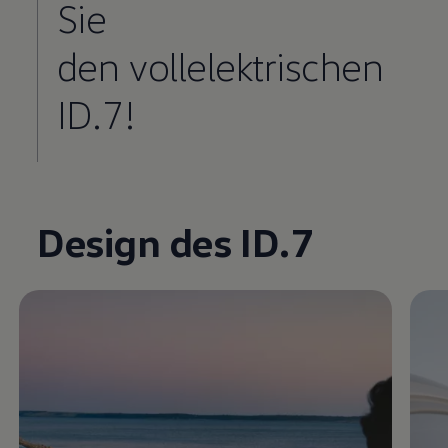
Sie
den vollelektrischen
ID.7!
Enable fullscreen mode
Design des ID.7