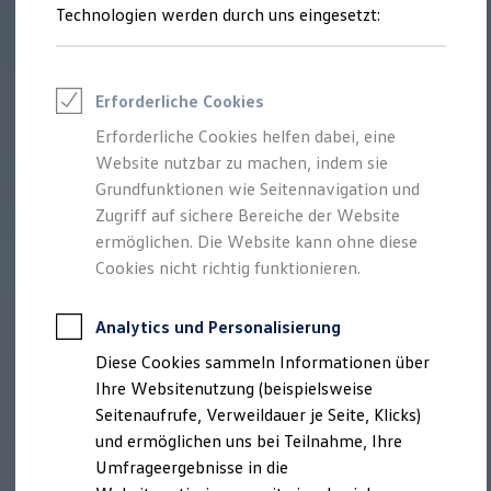
Technologien werden durch uns eingesetzt:
Volkswagen Marktplatz
Die ENERGY Sondermodelle
Junge Gebrauchtwagen und Gebrauchtwagen
Volkswagen Zertifizierte Gebrauchtwagen
Elektromobilität bei Gebrauchtwagen
Erforderliche Cookies
Zubehör- und Serviceangebote
Saisonangebote
Erforderliche Cookies helfen dabei, eine
Reifenpakete
Website nutzbar zu machen, indem sie
Leasing
Grundfunktionen wie Seitennavigation und
Leasing-Angebote
Gebrauchtwagen Leasing
Zugriff auf sichere Bereiche der Website
Junge Gebrauchtwagen-Leasing
ermöglichen. Die Website kann ohne diese
Elektroauto Leasing
Cookies nicht richtig funktionieren.
Kleinwagen-Leasing
Leasing ohne Anzahlung
Finanzierung
Analytics und Personalisierung
Autokredit mit Schlussrate
Versicherungen und Garantien
Diese Cookies sammeln Informationen über
Kfz-Versicherung
Ihre Websitenutzung (beispielsweise
Restschuldversicherungen
Garantien
Seitenaufrufe, Verweildauer je Seite, Klicks)
Wartungsverträge
und ermöglichen uns bei Teilnahme, Ihre
Geschäftskunden
Umfrageergebnisse in die
Professional Class bei Volkswagen
Großkunden