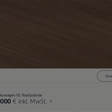
Dir
lkswagen ID. Kaufprämie
.000
€ inkl. MwSt.
3