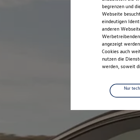
Elektromobilität
begrenzen und die
Elektroautos
ID. Tutorials
Webseite besucht 
Elektrofahrzeugkonzepte
eindeutigen Ident
ID. EVERY1
anderen Webseiten
Reichweite
Reichweite der ID. Modelle
Werbetreibenden,
Reichweite im Winter
angezeigt werden
Rekuperation
Cookies auch weit
Laden
Laden unterwegs
nutzen die Dienst
Laden Zuhause
werden, soweit di
Ladestationen finden
Ladezeitensimulator
Batterie
Sicherheit
Nur tec
Garantie und Lebensdauer
Nachhaltigkeit
Technologie
Kosten und Kauf
Verbrauchskosten
Kaufoptionen
E-Auto-Förderung
Software und Konnektivität
Die ID. Software 6