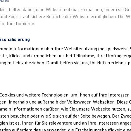
okies
kies helfen dabei, eine Website nutzbar zu machen, indem sie G
und Zugriff auf sichere Bereiche der Website ermöglichen. Die W
tig funktionieren.
rsonalisierung
mmeln Informationen über Ihre Websitenutzung (beispielsweise S
eite, Klicks) und ermöglichen uns bei Teilnahme, Ihre Umfrageerge
g mit einzubeziehen. Damit helfen sie uns, Ihr Nutzererlebnis pe
Cookies und weitere Technologien, um Ihnen auf Ihre Interessen
en, innerhalb und außerhalb der Volkswagen Webseiten. Diese C
meln Informationen darüber, wie Sie unsere Webseite nutzen, zu
sten besuchen oder wie Sie sich auf der Seite bewegen. Der Zwec
ien ist es, Ihnen für Sie relevantere und an Ihre Interessen ange
erden außerdem dazu verwendet, die Erscheinungshäufigkeit eine