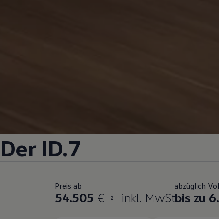
Der ID.7
Preis ab
abzüglich Vo
54.505
€
inkl. MwSt
bis zu 6
2