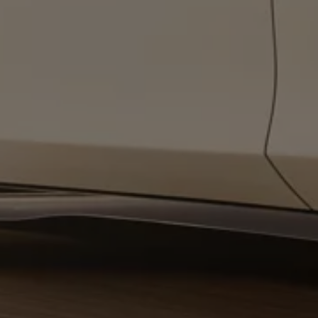
Service und Ersatzteile
Inspektion und HU/AU
Reparaturen und Checks
Motorenöl und Flüssigkeiten
Räder und Reifen
Pannen- und Unfallhilfe
Economy Service
Volkswagen Teile
Zubehör
Modellspezifisches Zubehör
Schutz und Pflege
Transport
Entertainment und Elektronik
Individualisieren
Wallbox und Ladekabel
Digitale Extras
Dienste für Ihr Modell finden
Volkswagen Apps, Login und Shop
Handy und Fahrzeug verbinden
Updates für Software, Karten und Radio
Über Ihr Auto
Vorgängermodelle
Kundeninformationen
Volkswagen Kundenbetreuung
Warn- und Kontrollleuchten