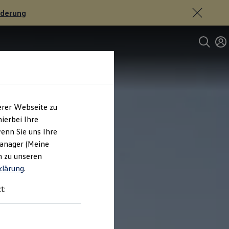
rderung
erer Webseite zu
ierbei Ihre
enn Sie uns Ihre
Manager (Meine
n zu unseren
klärung
.
t: