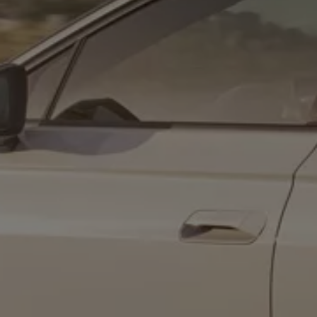
ID. Software Versionen und Updates
Digitale Extras
Schnittstellen zu Ihrem ID.
Hybridautos
Marke und Erlebnis
Volkswagen R und R Experience
R-Modelle
R Experience
Driving Experience
Volkswagen entdecken
Werkbesichtigung
Factory visit
Lifestyle Shop
T-Roc Kollektion
Golf Kollektion
ID. Kollektion
Volkswagen Kollektion
R-Kollektion
GTI Kollektion
Fußball Drop
we drive football
#wedriveproud
Besitzer und Service
myVolkswagen
Software Updates