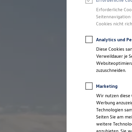
Erforderliche Co
Elektromobilität bei Gebrauchtwagen
Zubehör- und Serviceangebote
Erforderliche Coo
Saisonangebote
Seitennavigation 
Reifenpakete
Leasing
Cookies nicht rich
Leasing-Angebote
Gebrauchtwagen Leasing
Junge Gebrauchtwagen-Leasing
Analytics und Pe
Elektroauto Leasing
Diese Cookies sa
Kleinwagen-Leasing
Leasing ohne Anzahlung
Verweildauer je S
Finanzierung
Websiteoptimierun
Autokredit mit Schlussrate
zuzuschneiden.
Versicherungen und Garantien
Kfz-Versicherung
Restschuldversicherungen
Marketing
Garantien
Wartungsverträge
Wir nutzen diese 
Geschäftskunden
Professional Class bei Volkswagen
Werbung anzuzeig
Großkunden
Technologien sam
Behörden
Seiten Sie am mei
Direktkunden
Sonderfahrzeuge
weitere Technolog
Anpfiff zum Gewinn
anzubieten. Sie w