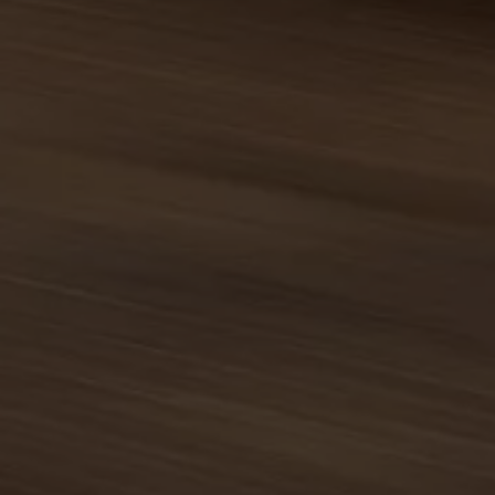
Assistenzsysteme
Digitale Betriebsanleitung
Live Beratung
Magazin
Lifestyle
Transport
Familie
Elektromobilität
Volkswagen R
Pannen- und Unfallhilfe
Volkswagen Kundenbetreuung