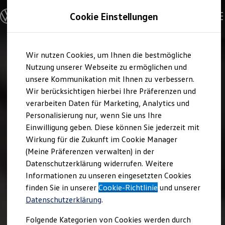
Modelle und Konfigurator
Cookie Einstellungen
Konfigurator
Modelle vergleichen
Konfiguration laden
Zum
Zum
Autosuche
Wir nutzen Cookies, um Ihnen die bestmögliche
Hauptinhalt
Footer
Elektroautos
springen
springen
Nutzung unserer Webseite zu ermöglichen und
ENERGY Sondermodelle
Nutzfahrzeuge
unsere Kommunikation mit Ihnen zu verbessern.
SUV und CUV
Wir berücksichtigen hierbei Ihre Präferenzen und
Familienautos
verarbeiten Daten für Marketing, Analytics und
Kombis
Kompaktwagen
Personalisierung nur, wenn Sie uns Ihre
Sportwagen
Einwilligung geben. Diese können Sie jederzeit mit
Schnell verfügbare Fahrzeuge
Angebote und Produkte
Wirkung für die Zukunft im Cookie Manager
Aktuelle Angebote
(Meine Präferenzen verwalten) in der
E-Auto-Förderung
Datenschutzerklärung widerrufen. Weitere
Volkswagen Marktplatz
Informationen zu unseren eingesetzten Cookies
Die ENERGY Sondermodelle
Junge Gebrauchtwagen und Gebrauchtwagen
finden Sie in unserer
Cookie-Richtlinie
und unserer
Volkswagen Zertifizierte Gebrauchtwagen
Datenschutzerklärung
.
Elektromobilität bei Gebrauchtwagen
Zubehör- und Serviceangebote
Folgende Kategorien von Cookies werden durch
Saisonangebote