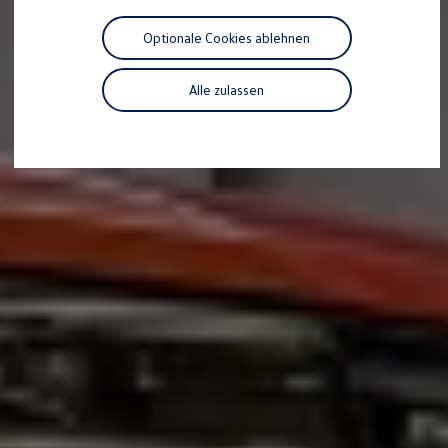
Motorenöl und Flüssigkeiten
Räder und Reifen
Optionale Cookies ablehnen
Pannen- und Unfallhilfe
Economy Service
Volkswagen Teile
Alle zulassen
Zubehör
Modellspezifisches Zubehör
Schutz und Pflege
Transport
Entertainment und Elektronik
Individualisieren
Wallbox und Ladekabel
Digitale Extras
Dienste für Ihr Modell finden
Volkswagen Apps, Login und Shop
Handy und Fahrzeug verbinden
Updates für Software, Karten und Radio
Über Ihr Auto
Vorgängermodelle
Kundeninformationen
Volkswagen Kundenbetreuung
Warn- und Kontrollleuchten
Assistenzsysteme
Digitale Betriebsanleitung
Live Beratung