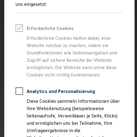
Reifenpakete
uns eingesetzt:
Leasing
Leasing-Angebote
Gebrauchtwagen Leasing
Junge Gebrauchtwagen-Leasing
Erforderliche Cookies
Elektroauto Leasing
Kleinwagen-Leasing
Erforderliche Cookies helfen dabei, eine
Leasing ohne Anzahlung
Website nutzbar zu machen, indem sie
Finanzierung
Autokredit mit Schlussrate
Grundfunktionen wie Seitennavigation und
Versicherungen und Garantien
Zugriff auf sichere Bereiche der Website
Kfz-Versicherung
ermöglichen. Die Website kann ohne diese
Restschuldversicherungen
Garantien
Cookies nicht richtig funktionieren.
Wartungsverträge
Geschäftskunden
Professional Class bei Volkswagen
Analytics und Personalisierung
Großkunden
Diese Cookies sammeln Informationen über
Behörden
Direktkunden
Ihre Websitenutzung (beispielsweise
Sonderfahrzeuge
Seitenaufrufe, Verweildauer je Seite, Klicks)
Anpfiff zum Gewinn
und ermöglichen uns bei Teilnahme, Ihre
Elektromobilität
Elektroautos
Umfrageergebnisse in die
ID. Tutorials