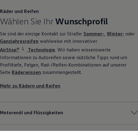
Räder und Reifen
Wählen Sie Ihr
Wunschprofil
Sie sind der einzige Kontakt zur Straße:
Sommer-
,
Winter-
oder
Ganzjahresreifen
wahlweise mit innovativer
1
AirStop®
Technologie
. Wir haben wissenswerte
Informationen zu Autoreifen sowie nützliche Tipps rund um
Profiltiefe, Felgen, Rad-/Reifen-Kombinationen auf unserer
Seite
Räderwissen
zusammengestellt.
Mehr zu Rädern und Reifen
Motorenöl und Flüssigkeiten
Pannen- und Unfallhilfe