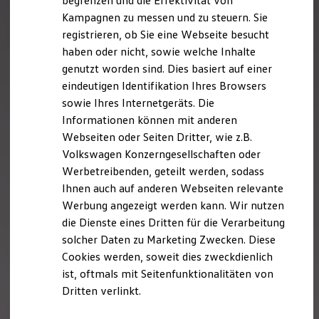
begrenzen und die Effektivität von
Hybridautos
Kampagnen zu messen und zu steuern. Sie
Marke und Erlebnis
registrieren, ob Sie eine Webseite besucht
Volkswagen R und R Experience
R-Modelle
haben oder nicht, sowie welche Inhalte
R Experience
genutzt worden sind. Dies basiert auf einer
Driving Experience
eindeutigen Identifikation Ihres Browsers
Volkswagen entdecken
Werkbesichtigung
sowie Ihres Internetgeräts. Die
Factory visit
Informationen können mit anderen
Lifestyle Shop
Webseiten oder Seiten Dritter, wie z.B.
T-Roc Kollektion
Golf Kollektion
Volkswagen Konzerngesellschaften oder
ID. Kollektion
Werbetreibenden, geteilt werden, sodass
Volkswagen Kollektion
Ihnen auch auf anderen Webseiten relevante
R-Kollektion
GTI Kollektion
Werbung angezeigt werden kann. Wir nutzen
Fußball Drop
die Dienste eines Dritten für die Verarbeitung
we drive football
solcher Daten zu Marketing Zwecken. Diese
#wedriveproud
Besitzer und Service
Cookies werden, soweit dies zweckdienlich
myVolkswagen
ist, oftmals mit Seitenfunktionalitäten von
Software Updates
Dritten verlinkt.
Service und Ersatzteile
Inspektion und HU/AU
Reparaturen und Checks