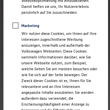
Websiteoptimierung mit einzubeziehen.
Elektrofahrzeugkonzepte
Damit helfen sie uns, Ihr Nutzererlebnis
ID. EVERY1
Reichweite
persönlich auf Sie zuzuschneiden.
Reichweite der ID. Modelle
Reichweite im Winter
Rekuperation
Marketing
Laden
Wir nutzen diese Cookies, um Ihnen auf Ihre
Laden unterwegs
Laden Zuhause
Interessen zugeschnittene Werbung
Ladestationen finden
anzuzeigen, innerhalb und außerhalb der
Ladezeitensimulator
Volkswagen Webseiten. Diese Cookies
Batterie
Sicherheit
sammeln Informationen darüber, wie Sie
Garantie und Lebensdauer
unsere Webseite nutzen, zum Beispiel,
Nachhaltigkeit
welche Seiten Sie am meisten besuchen oder
Technologie
Kosten und Kauf
wie Sie sich auf der Seite bewegen. Der
Verbrauchskosten
Zweck dieser Cookies ist es, Ihnen für Sie
Kaufoptionen
relevantere und an Ihre Interessen
E-Auto-Förderung
Software und Konnektivität
angepasste Inhalte anzubieten. Sie werden
Die ID. Software 6
außerdem dazu verwendet, die
ID. Software Versionen und Updates
Erscheinungshäufigkeit einer Anzeige zu
Digitale Extras
Schnittstellen zu Ihrem ID.