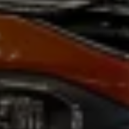
Magazin
Lifestyle
Transport
Familie
Elektromobilität
Volkswagen R
Pannen- und Unfallhilfe
Volkswagen Kundenbetreuung