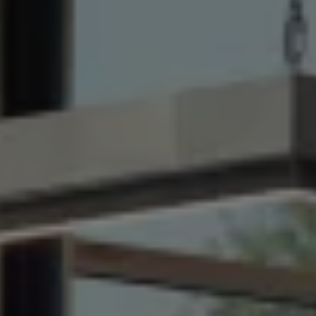
Über Ihr Auto
Vorgängermodelle
Kundeninformationen
Volkswagen Kundenbetreuung
Warn- und Kontrollleuchten
Assistenzsysteme
Digitale Betriebsanleitung
Live Beratung
Magazin
Lifestyle
Transport
Familie
Elektromobilität
Volkswagen R
Pannen- und Unfallhilfe
Volkswagen Kundenbetreuung