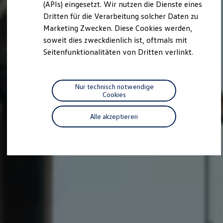
we drive football
(APIs) eingesetzt. Wir nutzen die Dienste eines
#wedriveproud
Dritten für die Verarbeitung solcher Daten zu
Besitzer und Service
Marketing Zwecken. Diese Cookies werden,
myVolkswagen
Software Updates
soweit dies zweckdienlich ist, oftmals mit
Service und Ersatzteile
Seitenfunktionalitäten von Dritten verlinkt.
Inspektion und HU/AU
Reparaturen und Checks
Motorenöl und Flüssigkeiten
Räder und Reifen
Nur technisch notwendige
Pannen- und Unfallhilfe
Cookies
Economy Service
Volkswagen Teile
Alle akzeptieren
Zubehör
Modellspezifisches Zubehör
Schutz und Pflege
Transport
Entertainment und Elektronik
Individualisieren
Wallbox und Ladekabel
Digitale Extras
Dienste für Ihr Modell finden
Volkswagen Apps, Login und Shop
Handy und Fahrzeug verbinden
Updates für Software, Karten und Radio