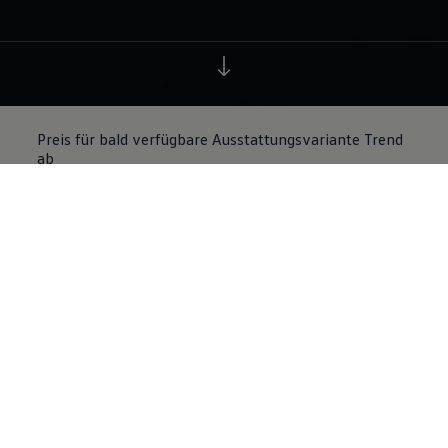
Preis für bald verfügbare Ausstattungsvariante Trend
ab
27.995
€ inkl. MwSt.
3
Preis ab
36.525
€
inkl. MwSt
4
Kraftstoffart
Gepäckraumvolumen
Elektro
475 l
Alle technischen Daten