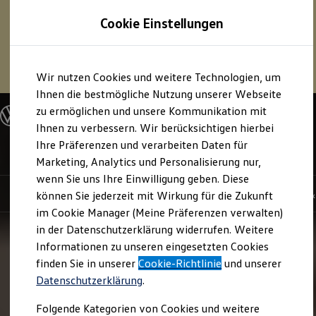
1
Profitieren Sie von bis zu
6.000 €
Cookie Einstellungen
E‑Auto‑Förderung für neue
Volkswagen
ID. oder
Hybridmodelle.
Zum
Zum
Mehr zur
E‑Auto
-Förderung
Wir nutzen Cookies und weitere Technologien, um
Hauptinhalt
Footer
springen
springen
Ihnen die bestmögliche Nutzung unserer Webseite
zu ermöglichen und unsere Kommunikation mit
Modelle und Konfigurator
Konfigurator
Ihnen zu verbessern. Wir berücksichtigen hierbei
Modelle vergleichen
Ihre Präferenzen und verarbeiten Daten für
Konfiguration laden
ID. Cross
Marketing, Analytics und Personalisierung nur,
Autosuche
Elektroautos
wenn Sie uns Ihre Einwilligung geben. Diese
ENERGY Sondermodelle
Highlights
Details & Ausstattung
Kauf, Leasing 
können Sie jederzeit mit Wirkung für die Zukunft
Nutzfahrzeuge
im Cookie Manager (Meine Präferenzen verwalten)
SUV und CUV
Familienautos
in der Datenschutzerklärung widerrufen. Weitere
Kombis
Informationen zu unseren eingesetzten Cookies
Kompaktwagen
finden Sie in unserer
Cookie-Richtlinie
und unserer
Sportwagen
Schnell verfügbare Fahrzeuge
Datenschutzerklärung
.
Angebote und Produkte
Aktuelle Angebote
Folgende Kategorien von Cookies und weitere
E-Auto-Förderung