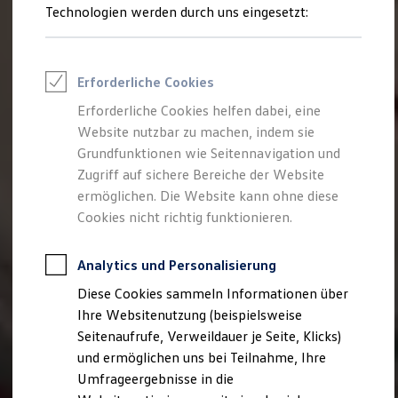
Technologien werden durch uns eingesetzt:
Volkswagen Marktplatz
Die ENERGY Sondermodelle
Junge Gebrauchtwagen und Gebrauchtwagen
Volkswagen Zertifizierte Gebrauchtwagen
Elektromobilität bei Gebrauchtwagen
Erforderliche Cookies
Zubehör- und Serviceangebote
Saisonangebote
Erforderliche Cookies helfen dabei, eine
Reifenpakete
Website nutzbar zu machen, indem sie
Leasing
Grundfunktionen wie Seitennavigation und
Leasing-Angebote
Gebrauchtwagen Leasing
Zugriff auf sichere Bereiche der Website
Junge Gebrauchtwagen-Leasing
ermöglichen. Die Website kann ohne diese
Elektroauto Leasing
Cookies nicht richtig funktionieren.
Kleinwagen-Leasing
Leasing ohne Anzahlung
Finanzierung
Analytics und Personalisierung
Autokredit mit Schlussrate
Versicherungen und Garantien
Diese Cookies sammeln Informationen über
Kfz-Versicherung
Ihre Websitenutzung (beispielsweise
Restschuldversicherungen
Garantien
Seitenaufrufe, Verweildauer je Seite, Klicks)
Wartungsverträge
und ermöglichen uns bei Teilnahme, Ihre
Geschäftskunden
Umfrageergebnisse in die
Professional Class bei Volkswagen
Großkunden