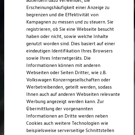
außerdem dazu verwendet, die
Verbrauchskosten
Kaufoptionen
Erscheinungshäufigkeit einer Anzeige zu
E-Auto-Förderung
begrenzen und die Effektivität von
Software und Konnektivität
Kampagnen zu messen und zu steuern. Sie
Die ID. Software 6
ID. Software Versionen und Updates
registrieren, ob Sie eine Webseite besucht
Digitale Extras
haben oder nicht, sowie welche Inhalte
Schnittstellen zu Ihrem ID.
genutzt worden sind. Dies basiert auf einer
Hybridautos
Marke und Erlebnis
eindeutigen Identifikation Ihres Browsers
Volkswagen R und R Experience
sowie Ihres Internetgeräts. Die
R-Modelle
Informationen können mit anderen
R Experience
Driving Experience
Webseiten oder Seiten Dritter, wie z.B.
Volkswagen entdecken
Volkswagen Konzerngesellschaften oder
Werkbesichtigung
Werbetreibenden, geteilt werden, sodass
Factory visit
Lifestyle Shop
Ihnen auch auf anderen Webseiten relevante
T-Roc Kollektion
Werbung angezeigt werden kann. Zur
Golf Kollektion
Übermittlung der vorgenannten
ID. Kollektion
Volkswagen Kollektion
Informationen an Dritte werden neben
R-Kollektion
Cookies auch weitere Technologien wie
GTI Kollektion
beispielsweise serverseitige Schnittstellen
Fußball Drop