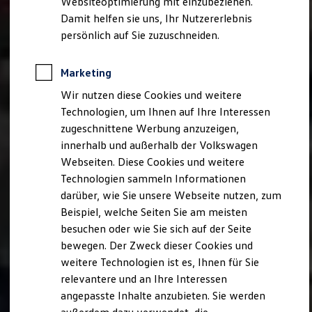
Websiteoptimierung mit einzubeziehen.
Behörden
Damit helfen sie uns, Ihr Nutzererlebnis
Direktkunden
persönlich auf Sie zuzuschneiden.
Sonderfahrzeuge
Anpfiff zum Gewinn
Elektromobilität
Marketing
Elektroautos
ID. Tutorials
Wir nutzen diese Cookies und weitere
Elektrofahrzeugkonzepte
Technologien, um Ihnen auf Ihre Interessen
ID. EVERY1
Reichweite
zugeschnittene Werbung anzuzeigen,
Reichweite der ID. Modelle
innerhalb und außerhalb der Volkswagen
Reichweite im Winter
Webseiten. Diese Cookies und weitere
Rekuperation
Laden
Technologien sammeln Informationen
Laden unterwegs
darüber, wie Sie unsere Webseite nutzen, zum
Laden Zuhause
Beispiel, welche Seiten Sie am meisten
Ladestationen finden
Ladezeitensimulator
besuchen oder wie Sie sich auf der Seite
Batterie
bewegen. Der Zweck dieser Cookies und
Sicherheit
weitere Technologien ist es, Ihnen für Sie
Garantie und Lebensdauer
Nachhaltigkeit
relevantere und an Ihre Interessen
Technologie
angepasste Inhalte anzubieten. Sie werden
Kosten und Kauf