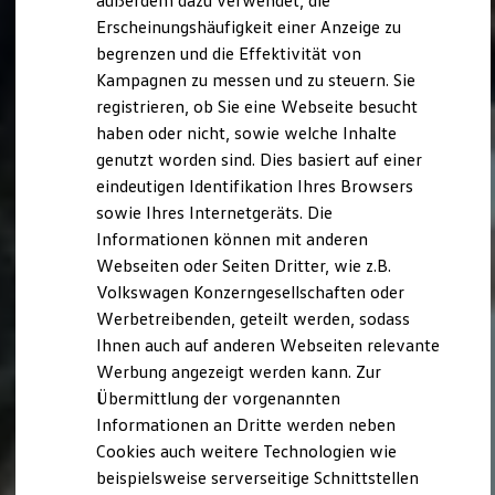
außerdem dazu verwendet, die
Verbrauchskosten
Kaufoptionen
Erscheinungshäufigkeit einer Anzeige zu
E-Auto-Förderung
begrenzen und die Effektivität von
Software und Konnektivität
Kampagnen zu messen und zu steuern. Sie
Die ID. Software 6
ID. Software Versionen und Updates
registrieren, ob Sie eine Webseite besucht
Digitale Extras
haben oder nicht, sowie welche Inhalte
Schnittstellen zu Ihrem ID.
genutzt worden sind. Dies basiert auf einer
Hybridautos
Marke und Erlebnis
eindeutigen Identifikation Ihres Browsers
Volkswagen R und R Experience
sowie Ihres Internetgeräts. Die
R-Modelle
Informationen können mit anderen
R Experience
Driving Experience
Webseiten oder Seiten Dritter, wie z.B.
Volkswagen entdecken
Volkswagen Konzerngesellschaften oder
Werkbesichtigung
Werbetreibenden, geteilt werden, sodass
Factory visit
Lifestyle Shop
Ihnen auch auf anderen Webseiten relevante
T-Roc Kollektion
Werbung angezeigt werden kann. Zur
Golf Kollektion
Übermittlung der vorgenannten
ID. Kollektion
Volkswagen Kollektion
Informationen an Dritte werden neben
R-Kollektion
Cookies auch weitere Technologien wie
GTI Kollektion
beispielsweise serverseitige Schnittstellen
Fußball Drop