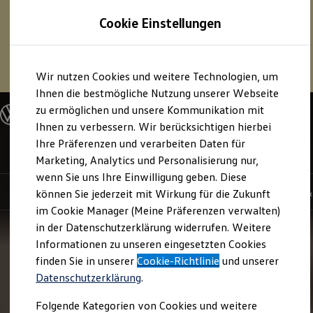
1
Profitieren Sie von bis zu
6.000 €
Cookie Einstellungen
E‑Auto‑Förderung für neue
Volkswagen
ID. oder
Hybridmodelle.
Zum
Zum
Mehr zur
E‑Auto
-Förderung
Wir nutzen Cookies und weitere Technologien, um
Hauptinhalt
Footer
springen
springen
Ihnen die bestmögliche Nutzung unserer Webseite
zu ermöglichen und unsere Kommunikation mit
Modelle und Konfigurator
Konfigurator
Ihnen zu verbessern. Wir berücksichtigen hierbei
Modelle vergleichen
Ihre Präferenzen und verarbeiten Daten für
Konfiguration laden
ID. Cross
Marketing, Analytics und Personalisierung nur,
Autosuche
Elektroautos
wenn Sie uns Ihre Einwilligung geben. Diese
ENERGY Sondermodelle
Highlights
Details & Ausstattung
Kauf, Leasing 
können Sie jederzeit mit Wirkung für die Zukunft
Nutzfahrzeuge
im Cookie Manager (Meine Präferenzen verwalten)
SUV und CUV
Familienautos
in der Datenschutzerklärung widerrufen. Weitere
Kombis
Informationen zu unseren eingesetzten Cookies
Kompaktwagen
finden Sie in unserer
Cookie-Richtlinie
und unserer
Sportwagen
Schnell verfügbare Fahrzeuge
Datenschutzerklärung
.
Angebote und Produkte
Aktuelle Angebote
Folgende Kategorien von Cookies und weitere
E-Auto-Förderung