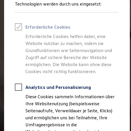
Technologien werden durch uns eingesetzt:
Volkswagen Marktplatz
Die ENERGY Sondermodelle
Junge Gebrauchtwagen und Gebrauchtwagen
Volkswagen Zertifizierte Gebrauchtwagen
Elektromobilität bei Gebrauchtwagen
Erforderliche Cookies
Zubehör- und Serviceangebote
Saisonangebote
Erforderliche Cookies helfen dabei, eine
Reifenpakete
Website nutzbar zu machen, indem sie
Leasing
Grundfunktionen wie Seitennavigation und
Leasing-Angebote
Gebrauchtwagen Leasing
Zugriff auf sichere Bereiche der Website
Junge Gebrauchtwagen-Leasing
ermöglichen. Die Website kann ohne diese
Elektroauto Leasing
Cookies nicht richtig funktionieren.
Kleinwagen-Leasing
Leasing ohne Anzahlung
Finanzierung
Analytics und Personalisierung
Autokredit mit Schlussrate
Versicherungen und Garantien
Diese Cookies sammeln Informationen über
Kfz-Versicherung
Ihre Websitenutzung (beispielsweise
Restschuldversicherungen
Garantien
Seitenaufrufe, Verweildauer je Seite, Klicks)
Wartungsverträge
und ermöglichen uns bei Teilnahme, Ihre
Geschäftskunden
Umfrageergebnisse in die
Professional Class bei Volkswagen
Großkunden