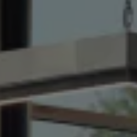
Über Ihr Auto
Vorgängermodelle
Kundeninformationen
Volkswagen Kundenbetreuung
Warn- und Kontrollleuchten
Assistenzsysteme
Digitale Betriebsanleitung
Live Beratung
Magazin
Lifestyle
Transport
Familie
Elektromobilität
Volkswagen R
Pannen- und Unfallhilfe
Volkswagen Kundenbetreuung