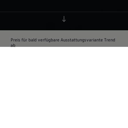
Preis für bald verfügbare Ausstattungsvariante Trend
ab
27.995
€ inkl. MwSt.
3
Preis ab
36.525
€
inkl. MwSt
4
Kraftstoffart
Gepäckraumvolumen
Elektro
475 l
Alle technischen Daten