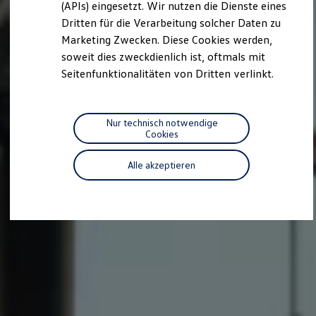
we drive football
(APIs) eingesetzt. Wir nutzen die Dienste eines
#wedriveproud
Dritten für die Verarbeitung solcher Daten zu
Besitzer und Service
Marketing Zwecken. Diese Cookies werden,
myVolkswagen
Software Updates
soweit dies zweckdienlich ist, oftmals mit
Service und Ersatzteile
Seitenfunktionalitäten von Dritten verlinkt.
Inspektion und HU/AU
Reparaturen und Checks
Motorenöl und Flüssigkeiten
Räder und Reifen
Nur technisch notwendige
Pannen- und Unfallhilfe
Cookies
Economy Service
Volkswagen Teile
Alle akzeptieren
Zubehör
Modellspezifisches Zubehör
Schutz und Pflege
Transport
Entertainment und Elektronik
Individualisieren
Wallbox und Ladekabel
Digitale Extras
Dienste für Ihr Modell finden
Volkswagen Apps, Login und Shop
Handy und Fahrzeug verbinden
Updates für Software, Karten und Radio