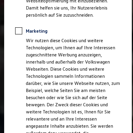
Websiteoptimierung mit einzubeziehen.
Behörden
Damit helfen sie uns, Ihr Nutzererlebnis
Direktkunden
persönlich auf Sie zuzuschneiden.
Sonderfahrzeuge
Anpfiff zum Gewinn
Elektromobilität
Marketing
Elektroautos
ID. Tutorials
Wir nutzen diese Cookies und weitere
Elektrofahrzeugkonzepte
Technologien, um Ihnen auf Ihre Interessen
ID. EVERY1
Reichweite
zugeschnittene Werbung anzuzeigen,
Reichweite der ID. Modelle
innerhalb und außerhalb der Volkswagen
Reichweite im Winter
Webseiten. Diese Cookies und weitere
Rekuperation
Laden
Technologien sammeln Informationen
Laden unterwegs
darüber, wie Sie unsere Webseite nutzen, zum
Laden Zuhause
Beispiel, welche Seiten Sie am meisten
Ladestationen finden
Ladezeitensimulator
besuchen oder wie Sie sich auf der Seite
Batterie
bewegen. Der Zweck dieser Cookies und
Sicherheit
weitere Technologien ist es, Ihnen für Sie
Garantie und Lebensdauer
Nachhaltigkeit
relevantere und an Ihre Interessen
Technologie
angepasste Inhalte anzubieten. Sie werden
Kosten und Kauf