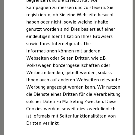
begrenzen und die Effektivität von
Hybridautos
Kampagnen zu messen und zu steuern. Sie
Marke und Erlebnis
Der T-Cross
registrieren, ob Sie eine Webseite besucht
Volkswagen R und R Experience
R-Modelle
haben oder nicht, sowie welche Inhalte
R Experience
Wendig, flexibel, vielseitig. Entdecken Sie den
genutzt worden sind. Dies basiert auf einer
Driving Experience
T‑Cross.
eindeutigen Identifikation Ihres Browsers
Volkswagen entdecken
Werkbesichtigung
sowie Ihres Internetgeräts. Die
Mehr zum T-Cross erfahren
Factory visit
Informationen können mit anderen
Lifestyle Shop
Webseiten oder Seiten Dritter, wie z.B.
T-Roc Kollektion
Golf Kollektion
Volkswagen Konzerngesellschaften oder
ID. Kollektion
Werbetreibenden, geteilt werden, sodass
Volkswagen Kollektion
Ihnen auch auf anderen Webseiten relevante
R-Kollektion
GTI Kollektion
Werbung angezeigt werden kann. Wir nutzen
Fußball Drop
die Dienste eines Dritten für die Verarbeitung
we drive football
solcher Daten zu Marketing Zwecken. Diese
#wedriveproud
Besitzer und Service
Cookies werden, soweit dies zweckdienlich
myVolkswagen
ist, oftmals mit Seitenfunktionalitäten von
Software Updates
Dritten verlinkt.
Service und Ersatzteile
Inspektion und HU/AU
Reparaturen und Checks