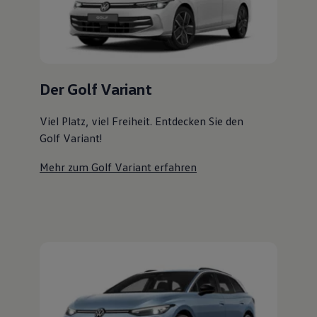
Magazin
Lifestyle
Transport
Familie
Elektromobilität
Volkswagen R
Der Golf Variant
Pannen- und Unfallhilfe
Volkswagen Kundenbetreuung
Viel Platz, viel Freiheit. Entdecken Sie den
Golf Variant!
Mehr zum Golf Variant erfahren