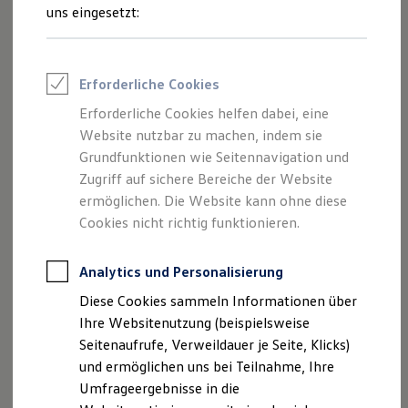
Reifenpakete
uns eingesetzt:
Leasing
Leasing-Angebote
Gebrauchtwagen Leasing
Junge Gebrauchtwagen-Leasing
Erforderliche Cookies
Elektroauto Leasing
Der Polo
Kleinwagen-Leasing
Erforderliche Cookies helfen dabei, eine
Leasing ohne Anzahlung
Website nutzbar zu machen, indem sie
Kompakt, wendig und voller Möglichkeiten.
Finanzierung
Autokredit mit Schlussrate
Grundfunktionen wie Seitennavigation und
Entdecken Sie den Polo.
Versicherungen und Garantien
Zugriff auf sichere Bereiche der Website
Kfz-Versicherung
Mehr zum Polo erfahren
ermöglichen. Die Website kann ohne diese
Restschuldversicherungen
Garantien
Cookies nicht richtig funktionieren.
Wartungsverträge
Geschäftskunden
Professional Class bei Volkswagen
Analytics und Personalisierung
Großkunden
Diese Cookies sammeln Informationen über
Behörden
Direktkunden
Ihre Websitenutzung (beispielsweise
Sonderfahrzeuge
Seitenaufrufe, Verweildauer je Seite, Klicks)
Anpfiff zum Gewinn
und ermöglichen uns bei Teilnahme, Ihre
Elektromobilität
Elektroautos
Umfrageergebnisse in die
ID. Tutorials