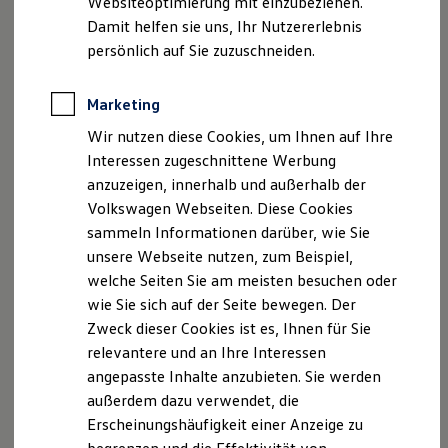
Websiteoptimierung mit einzubeziehen.
Elektrofahrzeugkonzepte
Damit helfen sie uns, Ihr Nutzererlebnis
ID. EVERY1
Reichweite
persönlich auf Sie zuzuschneiden.
Reichweite der ID. Modelle
Der neue ID.3 Neo
Reichweite im Winter
Rekuperation
Marketing
So geht neu. Klar im Design. Stark im Alltag.
Laden
Wir nutzen diese Cookies, um Ihnen auf Ihre
Laden unterwegs
Entdecken Sie jetzt den neuen ID.3 Neo!
Laden Zuhause
Interessen zugeschnittene Werbung
Ladestationen finden
Mehr zum ID.3 Neo erfahren
anzuzeigen, innerhalb und außerhalb der
Ladezeitensimulator
Volkswagen Webseiten. Diese Cookies
Batterie
Sicherheit
sammeln Informationen darüber, wie Sie
Garantie und Lebensdauer
unsere Webseite nutzen, zum Beispiel,
Nachhaltigkeit
welche Seiten Sie am meisten besuchen oder
Technologie
Kosten und Kauf
wie Sie sich auf der Seite bewegen. Der
Verbrauchskosten
Zweck dieser Cookies ist es, Ihnen für Sie
Kaufoptionen
relevantere und an Ihre Interessen
E-Auto-Förderung
Software und Konnektivität
angepasste Inhalte anzubieten. Sie werden
Die ID. Software 6
außerdem dazu verwendet, die
ID. Software Versionen und Updates
Erscheinungshäufigkeit einer Anzeige zu
Digitale Extras
Schnittstellen zu Ihrem ID.