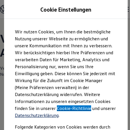
Modelle und Konfigurator
Cookie Einstellungen
Konfigurator
Modelle vergleichen
Konfiguration laden
Zum
Zum
Autosuche
Wir nutzen Cookies, um Ihnen die bestmögliche
Hauptinhalt
Footer
Elektroautos
Volkswagen Modelle |
springen
springen
Nutzung unserer Webseite zu ermöglichen und
ENERGY Sondermodelle
Nutzfahrzeuge
unsere Kommunikation mit Ihnen zu verbessern.
AFA Autohaus Gera
SUV und CUV
Wir berücksichtigen hierbei Ihre Präferenzen und
Familienautos
verarbeiten Daten für Marketing, Analytics und
Kombis
Kompaktwagen
Personalisierung nur, wenn Sie uns Ihre
Verantwortlich für die Inhalte auf dieser Seite ist die AFA Autohaus Gera-
Sportwagen
Einwilligung geben. Diese können Sie jederzeit mit
Nord GmbH
(
Impressum & Rechtliches
)
Schnell verfügbare Fahrzeuge
Angebote und Produkte
Wirkung für die Zukunft im Cookie Manager
Aktuelle Angebote
(Meine Präferenzen verwalten) in der
E-Auto-Förderung
Datenschutzerklärung widerrufen. Weitere
Volkswagen Marktplatz
Informationen zu unseren eingesetzten Cookies
Die ENERGY Sondermodelle
Junge Gebrauchtwagen und Gebrauchtwagen
finden Sie in unserer
Cookie-Richtlinie
und unserer
Volkswagen Zertifizierte Gebrauchtwagen
Datenschutzerklärung
.
Elektromobilität bei Gebrauchtwagen
Zubehör- und Serviceangebote
Folgende Kategorien von Cookies werden durch
Saisonangebote