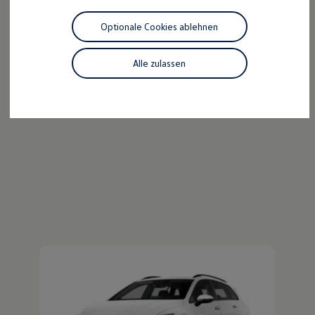
Der ID.4
Motorenöl und Flüssigkeiten
Räder und Reifen
Optionale Cookies ablehnen
Pannen- und Unfallhilfe
Kraftvoll wie ein SUV, nachhaltig wie ein ID.
Economy Service
Entdecken Sie den ID.4!
Volkswagen Teile
Alle zulassen
Zubehör
Mehr zum ID.4 erfahren
Modellspezifisches Zubehör
Schutz und Pflege
Transport
Entertainment und Elektronik
Individualisieren
Wallbox und Ladekabel
Digitale Extras
Dienste für Ihr Modell finden
Volkswagen Apps, Login und Shop
Handy und Fahrzeug verbinden
Updates für Software, Karten und Radio
Über Ihr Auto
Vorgängermodelle
Kundeninformationen
Volkswagen Kundenbetreuung
Warn- und Kontrollleuchten
Assistenzsysteme
Digitale Betriebsanleitung
Live Beratung