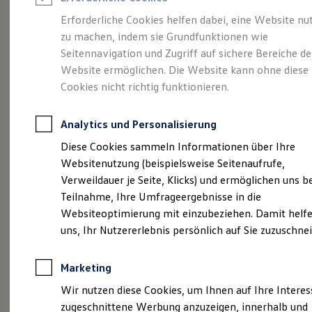
Reifenpakete
Leasing
Erforderliche Cookies helfen dabei, eine Website nu
Leasing-Angebote
zu machen, indem sie Grundfunktionen wie
Eine Klasse für sich.
Gebrauchtwagen Leasing
Seitennavigation und Zugriff auf sichere Bereiche de
Junge Gebrauchtwagen-Leasing
Elektroauto Leasing
Website ermöglichen. Die Website kann ohne diese
Der Golf.
Kleinwagen-Leasing
Cookies nicht richtig funktionieren.
Leasing ohne Anzahlung
Finanzierung
Autokredit mit Schlussrate
Analytics und Personalisierung
Versicherungen und Garantien
Kfz-Versicherung
Diese Cookies sammeln Informationen über Ihre
Restschuldversicherungen
Websitenutzung (beispielsweise Seitenaufrufe,
Garantien
Verweildauer je Seite, Klicks) und ermöglichen uns b
Wartungsverträge
Geschäftskunden
Teilnahme, Ihre Umfrageergebnisse in die
Professional Class bei Volkswagen
Websiteoptimierung mit einzubeziehen. Damit helfe
Großkunden
(
Impressum & Rechtliches
)
uns, Ihr Nutzererlebnis persönlich auf Sie zuzuschne
Behörden
Direktkunden
Sonderfahrzeuge
Marketing
Anpfiff zum Gewinn
Elektromobilität
Wir nutzen diese Cookies, um Ihnen auf Ihre Intere
Elektroautos
zugeschnittene Werbung anzuzeigen, innerhalb und
ID. Tutorials