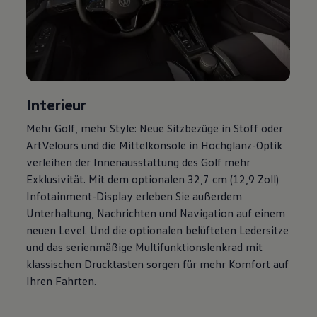
Magazin
Lifestyle
Transport
Familie
Elektromobilität
Volkswagen R
Pannen- und Unfallhilfe
Volkswagen Kundenbetreuung
Interieur
Mehr
Golf
, mehr Style: Neue Sitzbezüge in Stoff oder
ArtVelours und die Mittelkonsole in Hochglanz-Optik
verleihen der Innenausstattung des
Golf
mehr
Exklusivität. Mit dem optionalen 32,7 cm (12,9 Zoll)
Infotainment-Display erleben Sie außerdem
Unterhaltung, Nachrichten und Navigation auf einem
neuen Level. Und die optionalen belüfteten Ledersitze
und das serienmäßige Multifunktionslenkrad mit
klassischen Drucktasten sorgen für mehr Komfort auf
Ihren Fahrten.