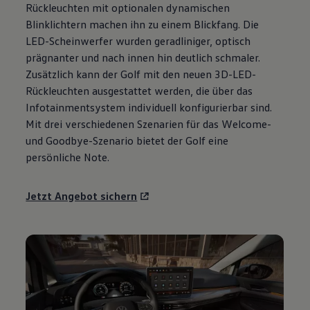
Rückleuchten mit optionalen dynamischen
Motorenöl und Flüssigkeiten
Räder und Reifen
Blinklichtern machen ihn zu einem Blickfang. Die
Pannen- und Unfallhilfe
LED-Scheinwerfer wurden geradliniger, optisch
Economy Service
prägnanter und nach innen hin deutlich schmaler.
Volkswagen Teile
Zubehör
Zusätzlich kann der
Golf
mit den neuen 3D-LED-
Modellspezifisches Zubehör
Rückleuchten ausgestattet werden, die über das
Schutz und Pflege
Infotainmentsystem individuell konfigurierbar sind.
Transport
Entertainment und Elektronik
Mit drei verschiedenen Szenarien für das Welcome-
Individualisieren
und Goodbye-Szenario bietet der
Golf
eine
Wallbox und Ladekabel
persönliche Note.
Digitale Extras
Dienste für Ihr Modell finden
Volkswagen Apps, Login und Shop
Jetzt Angebot sichern
Handy und Fahrzeug verbinden
Updates für Software, Karten und Radio
Über Ihr Auto
Vorgängermodelle
Kundeninformationen
Volkswagen Kundenbetreuung
Warn- und Kontrollleuchten
Assistenzsysteme
Digitale Betriebsanleitung
Live Beratung