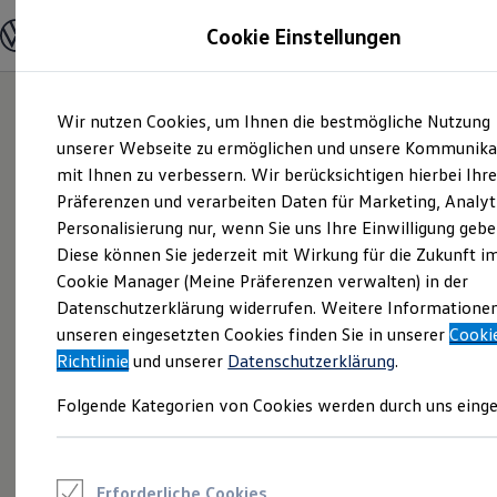
Modelle und Konfigurator
Cookie Einstellungen
Konfigurator
Modelle vergleichen
Konfiguration laden
Zum
Zum
Autosuche
Wir nutzen Cookies, um Ihnen die bestmögliche Nutzung
Hauptinhalt
Footer
Elektroautos
springen
springen
unserer Webseite zu ermöglichen und unsere Kommunika
ENERGY Sondermodelle
Nutzfahrzeuge
mit Ihnen zu verbessern. Wir berücksichtigen hierbei Ihr
SUV und CUV
Präferenzen und verarbeiten Daten für Marketing, Analyt
Familienautos
Personalisierung nur, wenn Sie uns Ihre Einwilligung gebe
Kombis
Kompaktwagen
Diese können Sie jederzeit mit Wirkung für die Zukunft i
Sportwagen
Cookie Manager (Meine Präferenzen verwalten) in der
Schnell verfügbare Fahrzeuge
Angebote und Produkte
Datenschutzerklärung widerrufen. Weitere Informatione
Aktuelle Angebote
unseren eingesetzten Cookies finden Sie in unserer
Cooki
E-Auto-Förderung
Richtlinie
und unserer
Datenschutzerklärung
.
Volkswagen Marktplatz
Die ENERGY Sondermodelle
Folgende Kategorien von Cookies werden durch uns einge
Junge Gebrauchtwagen und Gebrauchtwagen
Volkswagen Zertifizierte Gebrauchtwagen
Elektromobilität bei Gebrauchtwagen
Zubehör- und Serviceangebote
Saisonangebote
Erforderliche Cookies