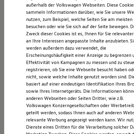
Probefahrt vereinbaren
Elektrofahrzeugkonzepte
außerhalb der Volkswagen Webseiten. Diese Cookie
ID. EVERY1
sammeln Informationen darüber, wie Sie unsere We
Reichweite
nutzen, zum Beispiel, welche Seiten Sie am meisten
Reichweite der ID. Modelle
Reichweite im Winter
besuchen oder wie Sie sich auf der Seite bewegen. D
Rekuperation
Zweck dieser Cookies ist es, Ihnen für Sie relevante
Fahrzeugangebot anfordern
Laden
an Ihre Interessen angepasste Inhalte anzubieten. S
Laden unterwegs
Laden Zuhause
werden außerdem dazu verwendet, die
Ladestationen finden
Erscheinungshäufigkeit einer Anzeige zu begrenzen 
Ladezeitensimulator
Effektivität von Kampagnen zu messen und zu steue
Batterie
Servicetermin buchen
Sicherheit
registrieren, ob Sie eine Webseite besucht haben od
Garantie und Lebensdauer
nicht, sowie welche Inhalte genutzt worden sind. Di
Nachhaltigkeit
basiert auf einer eindeutigen Identifikation Ihres B
Technologie
Kosten und Kauf
sowie Ihres Internetgeräts. Die Informationen kön
Verbrauchskosten
anderen Webseiten oder Seiten Dritter, wie z.B.
Serviceanfrage stellen
Kaufoptionen
Volkswagen Konzerngesellschaften oder Werbetrei
E-Auto-Förderung
Software und Konnektivität
geteilt werden, sodass Ihnen auch auf anderen Web
Die ID. Software 6
relevante Werbung angezeigt werden kann. Wir nut
ID. Software Versionen und Updates
Dienste eines Dritten für die Verarbeitung solcher D
Details des Golf
Digitale Extras
Schnittstellen zu Ihrem ID.