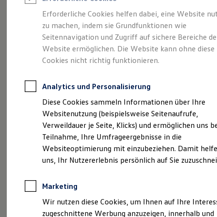
Reifenpakete
Leasing
Erforderliche Cookies helfen dabei, eine Website nu
Leasing-Angebote
zu machen, indem sie Grundfunktionen wie
Eine Klasse für sich.
Gebrauchtwagen Leasing
Seitennavigation und Zugriff auf sichere Bereiche de
Junge Gebrauchtwagen-Leasing
Elektroauto Leasing
Website ermöglichen. Die Website kann ohne diese
Der Golf.
Kleinwagen-Leasing
Cookies nicht richtig funktionieren.
Leasing ohne Anzahlung
Finanzierung
Autokredit mit Schlussrate
Analytics und Personalisierung
Versicherungen und Garantien
Kfz-Versicherung
Diese Cookies sammeln Informationen über Ihre
Restschuldversicherungen
Websitenutzung (beispielsweise Seitenaufrufe,
Garantien
Verweildauer je Seite, Klicks) und ermöglichen uns b
Wartungsverträge
Geschäftskunden
Teilnahme, Ihre Umfrageergebnisse in die
Professional Class bei Volkswagen
Websiteoptimierung mit einzubeziehen. Damit helfe
Großkunden
(
Impressum & Rechtliches
)
uns, Ihr Nutzererlebnis persönlich auf Sie zuzuschne
Behörden
Direktkunden
Sonderfahrzeuge
Marketing
Anpfiff zum Gewinn
Elektromobilität
Wir nutzen diese Cookies, um Ihnen auf Ihre Intere
Elektroautos
zugeschnittene Werbung anzuzeigen, innerhalb und
ID. Tutorials