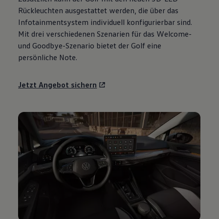
Motorenöl und Flüssigkeiten
Rückleuchten ausgestattet werden, die über das
Räder und Reifen
Infotainmentsystem individuell konfigurierbar sind.
Pannen- und Unfallhilfe
Mit drei verschiedenen Szenarien für das Welcome-
Economy Service
Volkswagen Teile
und Goodbye-Szenario bietet der
Golf
eine
Zubehör
persönliche Note.
Modellspezifisches Zubehör
Schutz und Pflege
Transport
Jetzt Angebot sichern
Entertainment und Elektronik
Individualisieren
Wallbox und Ladekabel
Digitale Extras
Dienste für Ihr Modell finden
Volkswagen Apps, Login und Shop
Handy und Fahrzeug verbinden
Updates für Software, Karten und Radio
Über Ihr Auto
Vorgängermodelle
Kundeninformationen
Volkswagen Kundenbetreuung
Warn- und Kontrollleuchten
Assistenzsysteme
Digitale Betriebsanleitung
Live Beratung