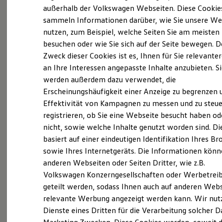
Probefahrt vereinbaren
Elektrofahrzeugkonzepte
außerhalb der Volkswagen Webseiten. Diese Cookie
ID. EVERY1
sammeln Informationen darüber, wie Sie unsere We
Reichweite
nutzen, zum Beispiel, welche Seiten Sie am meisten
Reichweite der ID. Modelle
Reichweite im Winter
besuchen oder wie Sie sich auf der Seite bewegen. D
Rekuperation
Zweck dieser Cookies ist es, Ihnen für Sie relevante
Fahrzeugangebot anfordern
Laden
an Ihre Interessen angepasste Inhalte anzubieten. S
Laden unterwegs
Laden Zuhause
werden außerdem dazu verwendet, die
Ladestationen finden
Erscheinungshäufigkeit einer Anzeige zu begrenzen 
Ladezeitensimulator
Effektivität von Kampagnen zu messen und zu steue
Batterie
Serviceanfrage stellen
Sicherheit
registrieren, ob Sie eine Webseite besucht haben od
Garantie und Lebensdauer
nicht, sowie welche Inhalte genutzt worden sind. Di
Nachhaltigkeit
basiert auf einer eindeutigen Identifikation Ihres B
Technologie
Kosten und Kauf
sowie Ihres Internetgeräts. Die Informationen kön
Details des Golf
Verbrauchskosten
anderen Webseiten oder Seiten Dritter, wie z.B.
Kaufoptionen
Volkswagen Konzerngesellschaften oder Werbetrei
E-Auto-Förderung
Software und Konnektivität
geteilt werden, sodass Ihnen auch auf anderen Web
Die ID. Software 6
relevante Werbung angezeigt werden kann. Wir nut
ID. Software Versionen und Updates
Dienste eines Dritten für die Verarbeitung solcher D
Digitale Extras
Schnittstellen zu Ihrem ID.