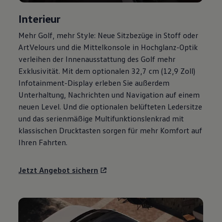
Magazin
Interieur
Lifestyle
Transport
Mehr
Golf
, mehr Style: Neue Sitzbezüge in Stoff oder
Familie
Elektromobilität
ArtVelours und die Mittelkonsole in Hochglanz-Optik
Volkswagen R
verleihen der Innenausstattung des
Golf
mehr
Pannen- und Unfallhilfe
Exklusivität. Mit dem optionalen 32,7 cm (12,9 Zoll)
Volkswagen Kundenbetreuung
Infotainment-Display erleben Sie außerdem
Unterhaltung, Nachrichten und Navigation auf einem
neuen Level. Und die optionalen belüfteten Ledersitze
und das serienmäßige Multifunktionslenkrad mit
klassischen Drucktasten sorgen für mehr Komfort auf
Ihren Fahrten.
Jetzt Angebot sichern