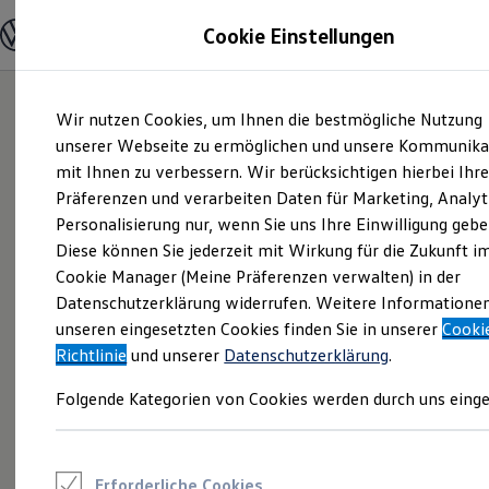
Modelle und Konfigurator
Cookie Einstellungen
Konfigurator
Modelle vergleichen
Konfiguration laden
Zum
Zum
Autosuche
Wir nutzen Cookies, um Ihnen die bestmögliche Nutzung
Hauptinhalt
Footer
Elektroautos
springen
springen
unserer Webseite zu ermöglichen und unsere Kommunika
ENERGY Sondermodelle
Nutzfahrzeuge
mit Ihnen zu verbessern. Wir berücksichtigen hierbei Ihr
SUV und CUV
Präferenzen und verarbeiten Daten für Marketing, Analyt
Familienautos
Personalisierung nur, wenn Sie uns Ihre Einwilligung gebe
Kombis
Kompaktwagen
Diese können Sie jederzeit mit Wirkung für die Zukunft i
Sportwagen
Cookie Manager (Meine Präferenzen verwalten) in der
Schnell verfügbare Fahrzeuge
Angebote und Produkte
Datenschutzerklärung widerrufen. Weitere Informatione
Aktuelle Angebote
unseren eingesetzten Cookies finden Sie in unserer
Cooki
E-Auto-Förderung
Richtlinie
und unserer
Datenschutzerklärung
.
Volkswagen Marktplatz
Die ENERGY Sondermodelle
Folgende Kategorien von Cookies werden durch uns einge
Junge Gebrauchtwagen und Gebrauchtwagen
Volkswagen Zertifizierte Gebrauchtwagen
Elektromobilität bei Gebrauchtwagen
Zubehör- und Serviceangebote
Saisonangebote
Erforderliche Cookies