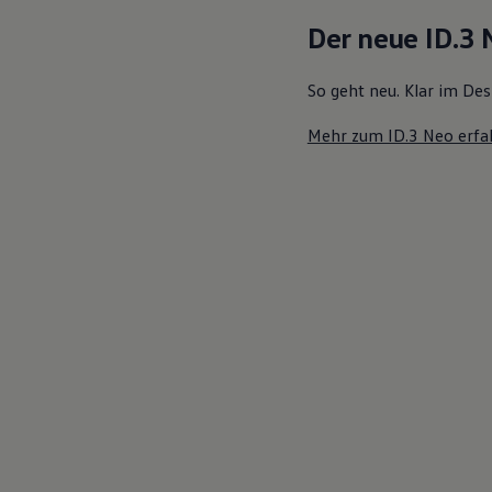
Motorenöl und Flüssigkeiten
Der neue ID.3
Räder und Reifen
Pannen- und Unfallhilfe
Economy Service
So geht neu. Klar im Des
Volkswagen Teile
Zubehör
Mehr zum ID.3 Neo erfa
Modellspezifisches Zubehör
Schutz und Pflege
Transport
Entertainment und Elektronik
Individualisieren
Wallbox und Ladekabel
Digitale Extras
Dienste für Ihr Modell finden
Volkswagen Apps, Login und Shop
Handy und Fahrzeug verbinden
Updates für Software, Karten und Radio
Über Ihr Auto
Vorgängermodelle
Kundeninformationen
Volkswagen Kundenbetreuung
Warn- und Kontrollleuchten
Assistenzsysteme
Digitale Betriebsanleitung
Live Beratung