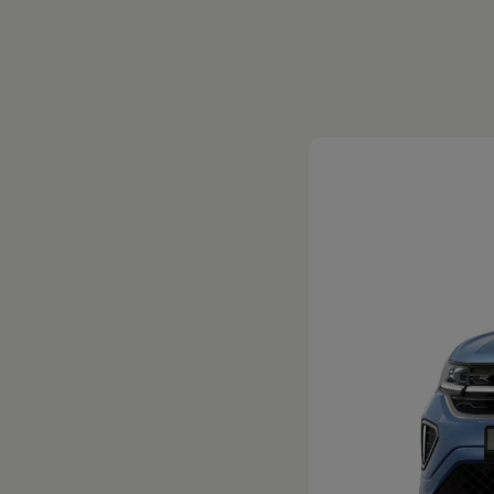
Magazin
Lifestyle
Transport
Familie
Elektromobilität
Volkswagen R
Pannen- und Unfallhilfe
Volkswagen Kundenbetreuung