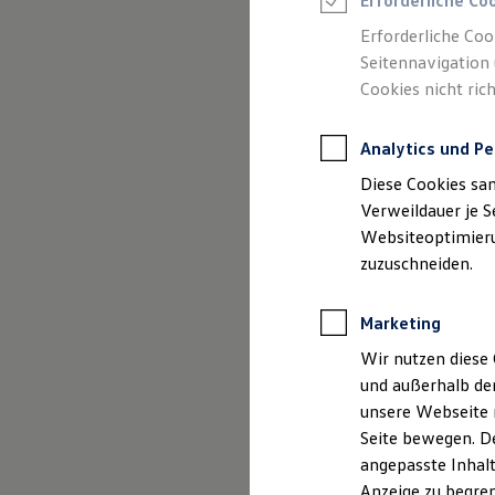
Erforderliche Co
Reifenpakete
Leasing
Erforderliche Coo
Leasing-Angebote
Seitennavigation 
Gebrauchtwagen Leasing
Cookies nicht rich
Junge Gebrauchtwagen-Leasing
Elektroauto Leasing
Kleinwagen-Leasing
Analytics und Pe
Leasing ohne Anzahlung
Finanzierung
Diese Cookies sa
Autokredit mit Schlussrate
Versicherungen und Garantien
Verweildauer je S
Kfz-Versicherung
Websiteoptimierun
Restschuldversicherungen
zuzuschneiden.
Garantien
Wartungsverträge
Geschäftskunden
Marketing
Professional Class bei Volkswagen
Großkunden
Wir nutzen diese 
Behörden
und außerhalb de
Direktkunden
Der Polo
Sonderfahrzeuge
unsere Webseite n
Anpfiff zum Gewinn
Seite bewegen. De
Elektromobilität
Kompakt, wendig und vol
angepasste Inhalt
Elektroautos
ID. Tutorials
Anzeige zu begren