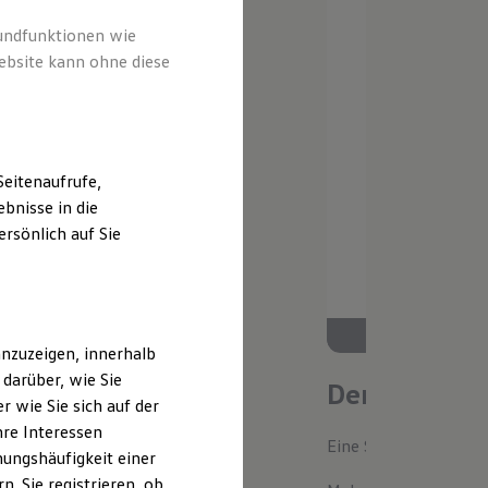
rundfunktionen wie
ebsite kann ohne diese
eitenaufrufe,
bnisse in die
rsönlich auf Sie
nzuzeigen, innerhalb
darüber, wie Sie
Der neue ID.
 wie Sie sich auf der
hre Interessen
Eine Spur Extra. Der n
ungshäufigkeit einer
. Sie registrieren, ob