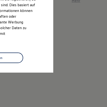
Mehr zum ID. Polo er
ind. Dies basiert auf
Informationen können
aften oder
evante Werbung
solcher Daten zu
 mit
en