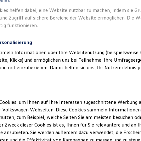
okies
kies helfen dabei, eine Website nutzbar zu machen, indem sie G
und Zugriff auf sichere Bereiche der Website ermöglichen. Die W
tig funktionieren.
rsonalisierung
mmeln Informationen über Ihre Websitenutzung (beispielsweise S
eite, Klicks) und ermöglichen uns bei Teilnahme, Ihre Umfrageerge
g mit einzubeziehen. Damit helfen sie uns, Ihr Nutzererlebnis pe
Cookies, um Ihnen auf Ihre Interessen zugeschnittene Werbung a
r Volkswagen Webseiten. Diese Cookies sammeln Informationen 
utzen, zum Beispiel, welche Seiten Sie am meisten besuchen oder
r Zweck dieser Cookies ist es, Ihnen für Sie relevantere und an I
ler Möglichkeiten. Entdecken Sie den Polo.
e anzubieten. Sie werden außerdem dazu verwendet, die Erschein
zen und die Effektivität von Kampagnen zu messen und zu steuern