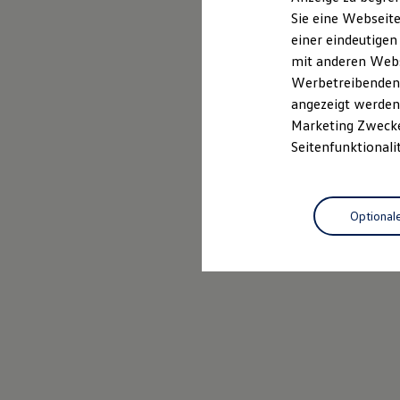
Mehr zum Polo erfahren
Elektrofahrzeugkonzepte
Sie eine Webseite
ID. EVERY1
einer eindeutigen
Reichweite
Reichweite der ID. Modelle
mit anderen Webse
Reichweite im Winter
Werbetreibenden,
Rekuperation
angezeigt werden 
Laden
Laden unterwegs
Marketing Zwecken
Laden Zuhause
Seitenfunktionali
Ladestationen finden
Ladezeitensimulator
Batterie
Sicherheit
Optional
Garantie und Lebensdauer
Nachhaltigkeit
Technologie
Kosten und Kauf
Verbrauchskosten
Kaufoptionen
E-Auto-Förderung
Software und Konnektivität
Die ID. Software 6
ID. Software Versionen und Updates
Digitale Extras
Schnittstellen zu Ihrem ID.