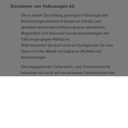
Disclaimer von Volkswagen AG
Die in dieser Darstellung gezeigten Fahrzeuge und
Ausstattungen können in einzelnen Details vom
aktuellen deutschen Lieferprogramm abweichen.
Abgebildet sind teilweise Sonderausstattungen der
Fahrzeuge gegen Mehrpreis.
Bitte beachten Sie auch unseren Konfigurator für eine
Übersicht der aktuell verfügbaren Modelle und
Ausstattungen.
Die angegebenen Verbrauchs- und Emissionswerte
beziehen sich nicht auf ein einzelnes Fahrzeug und sind
nicht Bestandteil des Angebots, sondern dienen allein
Vergleichszwecken zwischen den verschiedenen
Fahrzeugtypen. Zusatzausstattungen und
Zubehör
(Anbauteile, Reifenformat usw.) können relevante
Fahrzeugparameter, wie
z. B.
Gewicht, Rollwiderstand
und Aerodynamik verändern und neben Witterungs-
und Verkehrsbedingungen sowie dem individuellen
Fahrverhalten den Kraftstoffverbrauch, den
Stromverbrauch, die CO₂-Emissionen und die