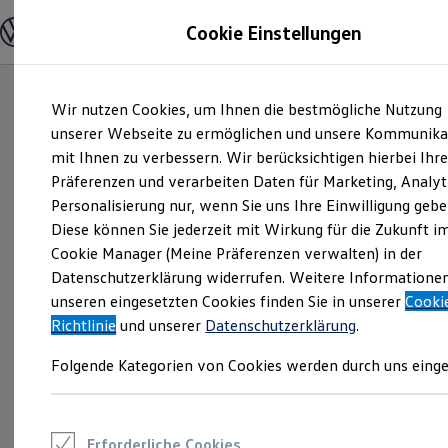
Modelle und Konfigurator
Cookie Einstellungen
Konfigurator
Modelle vergleichen
Konfiguration laden
Zum
Zum
Autosuche
Wir nutzen Cookies, um Ihnen die bestmögliche Nutzung
Hauptinhalt
Footer
Elektroautos
springen
springen
unserer Webseite zu ermöglichen und unsere Kommunika
ENERGY Sondermodelle
Nutzfahrzeuge
mit Ihnen zu verbessern. Wir berücksichtigen hierbei Ihr
SUV und CUV
Präferenzen und verarbeiten Daten für Marketing, Analyt
Familienautos
Personalisierung nur, wenn Sie uns Ihre Einwilligung gebe
Kombis
Kompaktwagen
Diese können Sie jederzeit mit Wirkung für die Zukunft i
Sportwagen
Cookie Manager (Meine Präferenzen verwalten) in der
Schnell verfügbare Fahrzeuge
Angebote und Produkte
Datenschutzerklärung widerrufen. Weitere Informatione
Aktuelle Angebote
unseren eingesetzten Cookies finden Sie in unserer
Cooki
E-Auto-Förderung
Richtlinie
und unserer
Datenschutzerklärung
.
Volkswagen Marktplatz
Die ENERGY Sondermodelle
Folgende Kategorien von Cookies werden durch uns einge
Junge Gebrauchtwagen und Gebrauchtwagen
Volkswagen Zertifizierte Gebrauchtwagen
Elektromobilität bei Gebrauchtwagen
Zubehör- und Serviceangebote
Saisonangebote
Erforderliche Cookies