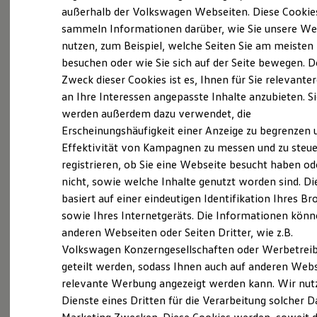
Probefahrt vereinbaren
Elektrofahrzeugkonzepte
außerhalb der Volkswagen Webseiten. Diese Cookie
ID. EVERY1
sammeln Informationen darüber, wie Sie unsere We
Reichweite
nutzen, zum Beispiel, welche Seiten Sie am meisten
Reichweite der ID. Modelle
Reichweite im Winter
besuchen oder wie Sie sich auf der Seite bewegen. D
Rekuperation
Zweck dieser Cookies ist es, Ihnen für Sie relevante
Fahrzeugangebot anfordern
Laden
an Ihre Interessen angepasste Inhalte anzubieten. S
Laden unterwegs
Laden Zuhause
werden außerdem dazu verwendet, die
Ladestationen finden
Erscheinungshäufigkeit einer Anzeige zu begrenzen 
Ladezeitensimulator
Effektivität von Kampagnen zu messen und zu steue
Batterie
Servicetermin buchen
Sicherheit
registrieren, ob Sie eine Webseite besucht haben od
Garantie und Lebensdauer
nicht, sowie welche Inhalte genutzt worden sind. Di
Nachhaltigkeit
basiert auf einer eindeutigen Identifikation Ihres B
Technologie
Kosten und Kauf
sowie Ihres Internetgeräts. Die Informationen kön
Verbrauchskosten
anderen Webseiten oder Seiten Dritter, wie z.B.
Serviceanfrage stellen
Kaufoptionen
Volkswagen Konzerngesellschaften oder Werbetrei
E-Auto-Förderung
Software und Konnektivität
geteilt werden, sodass Ihnen auch auf anderen Web
Die ID. Software 6
relevante Werbung angezeigt werden kann. Wir nut
ID. Software Versionen und Updates
Dienste eines Dritten für die Verarbeitung solcher D
Details des Golf
Digitale Extras
Schnittstellen zu Ihrem ID.