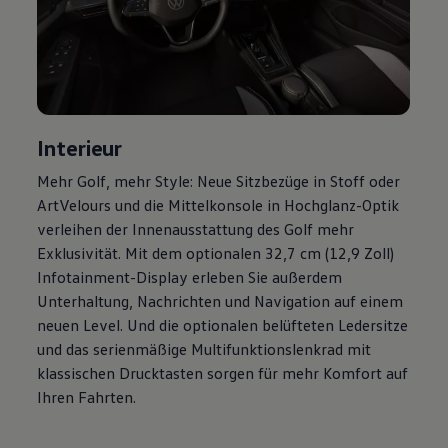
Magazin
Lifestyle
Transport
Familie
Elektromobilität
Volkswagen R
Pannen- und Unfallhilfe
Volkswagen Kundenbetreuung
Interieur
Mehr
Golf
, mehr Style: Neue Sitzbezüge in Stoff oder
ArtVelours und die Mittelkonsole in Hochglanz-Optik
verleihen der Innenausstattung des
Golf
mehr
Exklusivität. Mit dem optionalen 32,7 cm (12,9 Zoll)
Infotainment-Display erleben Sie außerdem
Unterhaltung, Nachrichten und Navigation auf einem
neuen Level. Und die optionalen belüfteten Ledersitze
und das serienmäßige Multifunktionslenkrad mit
klassischen Drucktasten sorgen für mehr Komfort auf
Ihren Fahrten.