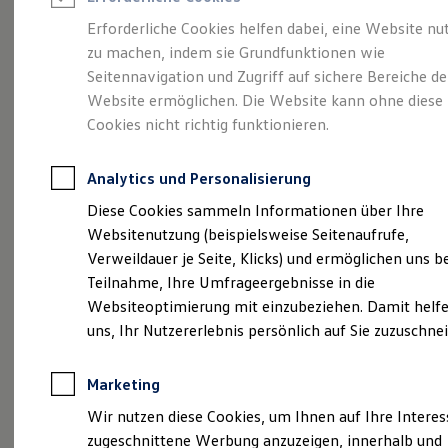
Reifenpakete
Leasing
Erforderliche Cookies helfen dabei, eine Website nu
Leasing-Angebote
zu machen, indem sie Grundfunktionen wie
Eine Klasse für sich.
Gebrauchtwagen Leasing
Seitennavigation und Zugriff auf sichere Bereiche de
Junge Gebrauchtwagen-Leasing
Elektroauto Leasing
Website ermöglichen. Die Website kann ohne diese
Der Golf.
Kleinwagen-Leasing
Cookies nicht richtig funktionieren.
Leasing ohne Anzahlung
Finanzierung
Autokredit mit Schlussrate
Analytics und Personalisierung
Versicherungen und Garantien
Kfz-Versicherung
Diese Cookies sammeln Informationen über Ihre
Restschuldversicherungen
Websitenutzung (beispielsweise Seitenaufrufe,
Garantien
Verweildauer je Seite, Klicks) und ermöglichen uns b
Wartungsverträge
Geschäftskunden
Teilnahme, Ihre Umfrageergebnisse in die
Professional Class bei Volkswagen
Websiteoptimierung mit einzubeziehen. Damit helfe
Großkunden
(
Impressum & Rechtliches
)
uns, Ihr Nutzererlebnis persönlich auf Sie zuzuschne
Behörden
Direktkunden
Sonderfahrzeuge
Marketing
Anpfiff zum Gewinn
Elektromobilität
Wir nutzen diese Cookies, um Ihnen auf Ihre Intere
Elektroautos
zugeschnittene Werbung anzuzeigen, innerhalb und
ID. Tutorials