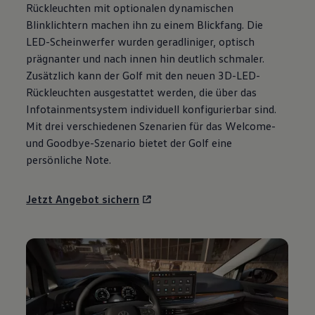
Rückleuchten mit optionalen dynamischen
Motorenöl und Flüssigkeiten
Räder und Reifen
Blinklichtern machen ihn zu einem Blickfang. Die
Pannen- und Unfallhilfe
LED-Scheinwerfer wurden geradliniger, optisch
Economy Service
prägnanter und nach innen hin deutlich schmaler.
Volkswagen Teile
Zubehör
Zusätzlich kann der
Golf
mit den neuen 3D-LED-
Modellspezifisches Zubehör
Rückleuchten ausgestattet werden, die über das
Schutz und Pflege
Infotainmentsystem individuell konfigurierbar sind.
Transport
Entertainment und Elektronik
Mit drei verschiedenen Szenarien für das Welcome-
Individualisieren
und Goodbye-Szenario bietet der
Golf
eine
Wallbox und Ladekabel
persönliche Note.
Digitale Extras
Dienste für Ihr Modell finden
Volkswagen Apps, Login und Shop
Jetzt Angebot sichern
Handy und Fahrzeug verbinden
Updates für Software, Karten und Radio
Über Ihr Auto
Vorgängermodelle
Kundeninformationen
Volkswagen Kundenbetreuung
Warn- und Kontrollleuchten
Assistenzsysteme
Digitale Betriebsanleitung
Live Beratung