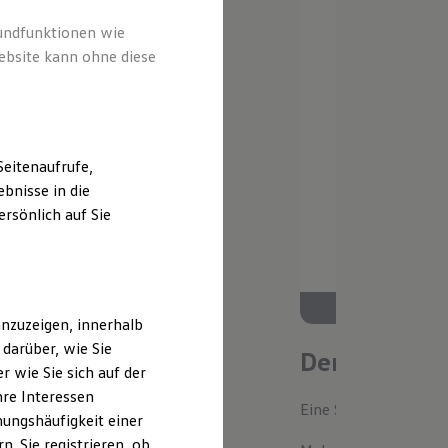
rundfunktionen wie
ebsite kann ohne diese
eitenaufrufe,
bnisse in die
rsönlich auf Sie
nzuzeigen, innerhalb
darüber, wie Sie
Der neue ID.
 wie Sie sich auf der
hre Interessen
Eine Spur Extra. Der n
ungshäufigkeit einer
. Sie registrieren, ob