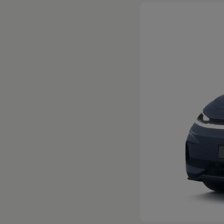
Hybridautos
Marke und Erlebnis
Volkswagen R und R Experience
R-Modelle
R Experience
Driving Experience
Volkswagen entdecken
Werkbesichtigung
Factory visit
Lifestyle Shop
T-Roc Kollektion
Golf Kollektion
ID. Kollektion
Volkswagen Kollektion
R-Kollektion
GTI Kollektion
Fußball Drop
we drive football
#wedriveproud
Besitzer und Service
myVolkswagen
Software Updates
Service und Ersatzteile
Inspektion und HU/AU
Reparaturen und Checks