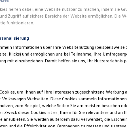
okies
kies helfen dabei, eine Website nutzbar zu machen, indem sie G
und Zugriff auf sichere Bereiche der Website ermöglichen. Die W
tig funktionieren.
rsonalisierung
mmeln Informationen über Ihre Websitenutzung (beispielsweise S
eite, Klicks) und ermöglichen uns bei Teilnahme, Ihre Umfrageerge
g mit einzubeziehen. Damit helfen sie uns, Ihr Nutzererlebnis pe
Cookies, um Ihnen auf Ihre Interessen zugeschnittene Werbung a
r Volkswagen Webseiten. Diese Cookies sammeln Informationen 
utzen, zum Beispiel, welche Seiten Sie am meisten besuchen oder
r Zweck dieser Cookies ist es, Ihnen für Sie relevantere und an I
ler Möglichkeiten. Entdecken Sie den Polo.
e anzubieten. Sie werden außerdem dazu verwendet, die Erschein
zen und die Effektivität von Kampagnen zu messen und zu steuern