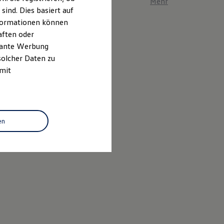
Mehr zum ID. Polo er
ind. Dies basiert auf
Informationen können
aften oder
evante Werbung
solcher Daten zu
 mit
en