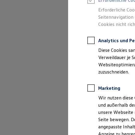
Erforderliche Co
Reifenpakete
Leasing
Erforderliche Coo
Leasing-Angebote
Seitennavigation 
Gebrauchtwagen Leasing
Cookies nicht rich
Junge Gebrauchtwagen-Leasing
Elektroauto Leasing
Kleinwagen-Leasing
Analytics und Pe
Leasing ohne Anzahlung
Finanzierung
Diese Cookies sa
Autokredit mit Schlussrate
Versicherungen und Garantien
Verweildauer je S
Kfz-Versicherung
Websiteoptimierun
Restschuldversicherungen
zuzuschneiden.
Garantien
Wartungsverträge
Geschäftskunden
Marketing
Professional Class bei Volkswagen
Großkunden
Wir nutzen diese 
Behörden
und außerhalb de
Direktkunden
Der Polo
Sonderfahrzeuge
unsere Webseite n
Anpfiff zum Gewinn
Seite bewegen. De
Elektromobilität
Kompakt, wendig und vol
angepasste Inhalt
Elektroautos
ID. Tutorials
Anzeige zu begren