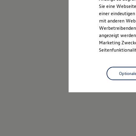
Mehr zum Polo erfahren
Elektrofahrzeugkonzepte
Sie eine Webseite
ID. EVERY1
einer eindeutigen
Reichweite
Reichweite der ID. Modelle
mit anderen Webse
Reichweite im Winter
Werbetreibenden,
Rekuperation
angezeigt werden 
Laden
Laden unterwegs
Marketing Zwecken
Laden Zuhause
Seitenfunktionali
Ladestationen finden
Ladezeitensimulator
Batterie
Sicherheit
Optional
Garantie und Lebensdauer
Nachhaltigkeit
Technologie
Kosten und Kauf
Verbrauchskosten
Kaufoptionen
E-Auto-Förderung
Software und Konnektivität
Die ID. Software 6
ID. Software Versionen und Updates
Digitale Extras
Schnittstellen zu Ihrem ID.