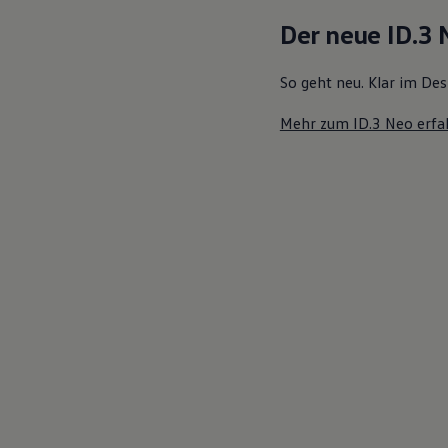
Motorenöl und Flüssigkeiten
Der neue ID.3
Räder und Reifen
Pannen- und Unfallhilfe
Economy Service
So geht neu. Klar im Des
Volkswagen Teile
Zubehör
Mehr zum ID.3 Neo erfa
Modellspezifisches Zubehör
Schutz und Pflege
Transport
Entertainment und Elektronik
Individualisieren
Wallbox und Ladekabel
Digitale Extras
Dienste für Ihr Modell finden
Volkswagen Apps, Login und Shop
Handy und Fahrzeug verbinden
Updates für Software, Karten und Radio
Über Ihr Auto
Vorgängermodelle
Kundeninformationen
Volkswagen Kundenbetreuung
Warn- und Kontrollleuchten
Assistenzsysteme
Digitale Betriebsanleitung
Live Beratung