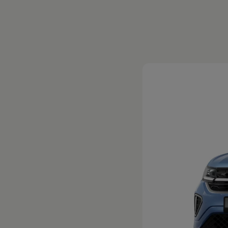
Magazin
Lifestyle
Transport
Familie
Elektromobilität
Volkswagen R
Pannen- und Unfallhilfe
Volkswagen Kundenbetreuung