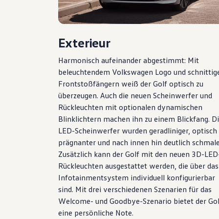
Hybridautos
Marke und Erlebnis
Volkswagen R und R Experience
R-Modelle
Exterieur
R Experience
Driving Experience
Volkswagen entdecken
Harmonisch aufeinander abgestimmt: Mit
Werkbesichtigung
beleuchtendem
Volkswagen
Logo und schnittig
Factory visit
Frontstoßfängern weiß der
Golf
optisch zu
Lifestyle Shop
T-Roc Kollektion
überzeugen. Auch die neuen Scheinwerfer und
Golf Kollektion
Rückleuchten mit optionalen dynamischen
ID. Kollektion
Blinklichtern machen ihn zu einem Blickfang. D
Volkswagen Kollektion
R-Kollektion
LED-Scheinwerfer wurden geradliniger, optisch
GTI Kollektion
prägnanter und nach innen hin deutlich schmale
Fußball Drop
Zusätzlich kann der
Golf
mit den neuen 3D-LED
we drive football
#wedriveproud
Rückleuchten ausgestattet werden, die über das
Besitzer und Service
Infotainmentsystem individuell konfigurierbar
myVolkswagen
sind. Mit drei verschiedenen Szenarien für das
Software Updates
Service und Ersatzteile
Welcome- und Goodbye-Szenario bietet der
Gol
Inspektion und HU/AU
eine persönliche Note.
Reparaturen und Checks