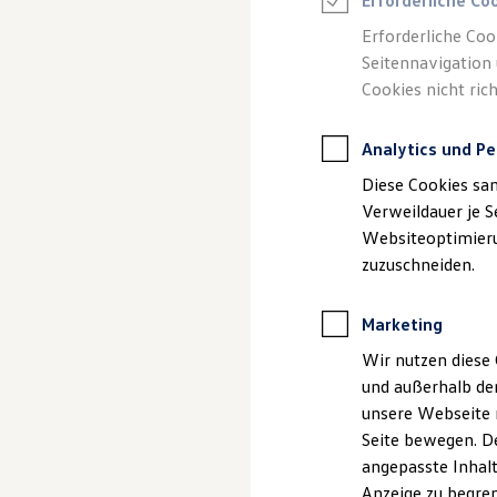
Erforderliche Co
Reifenpakete
Leasing
Erforderliche Coo
Leasing-Angebote
Seitennavigation 
Gebrauchtwagen Leasing
(
Impressum & Rechtliches
)
Cookies nicht rich
Junge Gebrauchtwagen-Leasing
Elektroauto Leasing
Kleinwagen-Leasing
Analytics und Pe
Leasing ohne Anzahlung
Finanzierung
Diese Cookies sa
Autokredit mit Schlussrate
Versicherungen und Garantien
Verweildauer je S
Kfz-Versicherung
Websiteoptimierun
Restschuldversicherungen
zuzuschneiden.
Garantien
Wartungsverträge
Geschäftskunden
Marketing
Professional Class bei Volkswagen
Großkunden
Wir nutzen diese 
Behörden
und außerhalb de
Direktkunden
Sonderfahrzeuge
unsere Webseite n
Anpfiff zum Gewinn
Seite bewegen. De
Elektromobilität
angepasste Inhalt
Elektroautos
ID. Tutorials
Anzeige zu begren