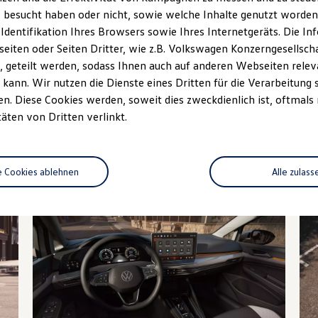
 besucht haben oder nicht, sowie welche Inhalte genutzt worden s
Fahrzeugangebot
Servi
anfordern
 Identifikation Ihres Browsers sowie Ihres Internetgeräts. Die 
iten oder Seiten Dritter, wie z.B. Volkswagen Konzerngesellsch
 geteilt werden, sodass Ihnen auch auf anderen Webseiten rel
kann. Wir nutzen die Dienste eines Dritten für die Verarbeitung 
. Diese Cookies werden, soweit dies zweckdienlich ist, oftmals
Details des Golf
täten von Dritten verlinkt.
e Cookies ablehnen
Alle zulass