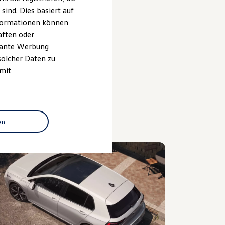
ind. Dies basiert auf
ceanfrage stellen
Informationen können
aften oder
evante Werbung
solcher Daten zu
 mit
en