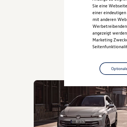
Elektrofahrzeugkonzepte
Sie eine Webseite
ID. EVERY1
Probefahrt vereinbaren
einer eindeutigen
Reichweite
Reichweite der ID. Modelle
mit anderen Webse
Reichweite im Winter
Werbetreibenden,
Rekuperation
angezeigt werden 
Laden
Laden unterwegs
Marketing Zwecken
Laden Zuhause
Seitenfunktionali
Ladestationen finden
Ladezeitensimulator
Batterie
Sicherheit
Optional
Garantie und Lebensdauer
Nachhaltigkeit
Technologie
Kosten und Kauf
Verbrauchskosten
Kaufoptionen
E-Auto-Förderung
Software und Konnektivität
Die ID. Software 6
ID. Software Versionen und Updates
Digitale Extras
Schnittstellen zu Ihrem ID.