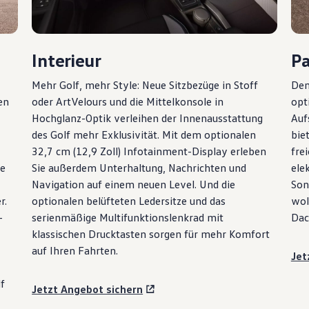
Interieur
P
Mehr
Golf
, mehr Style: Neue Sitzbezüge in Stoff
Den
en
oder ArtVelours und die Mittelkonsole in
opt
Hochglanz-Optik verleihen der Innenausstattung
Auf
des
Golf
mehr Exklusivität. Mit dem optionalen
bie
32,7 cm (12,9 Zoll) Infotainment-Display erleben
fre
ie
Sie außerdem Unterhaltung, Nachrichten und
ele
Navigation auf einem neuen Level. Und die
Son
r.
optionalen belüfteten Ledersitze und das
wol
-
serienmäßige Multifunktionslenkrad mit
Dac
klassischen Drucktasten sorgen für mehr Komfort
auf Ihren Fahrten.
Jet
f
Jetzt Angebot sichern