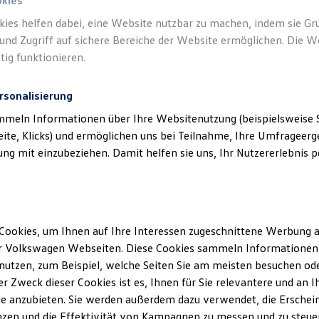
okies
kies helfen dabei, eine Website nutzbar zu machen, indem sie G
und Zugriff auf sichere Bereiche der Website ermöglichen. Die W
tig funktionieren.
rsonalisierung
mmeln Informationen über Ihre Websitenutzung (beispielsweise S
eite, Klicks) und ermöglichen uns bei Teilnahme, Ihre Umfrageerge
g mit einzubeziehen. Damit helfen sie uns, Ihr Nutzererlebnis pe
Cookies, um Ihnen auf Ihre Interessen zugeschnittene Werbung a
r Volkswagen Webseiten. Diese Cookies sammeln Informationen 
utzen, zum Beispiel, welche Seiten Sie am meisten besuchen oder
r Zweck dieser Cookies ist es, Ihnen für Sie relevantere und an I
e anzubieten. Sie werden außerdem dazu verwendet, die Erschein
zen und die Effektivität von Kampagnen zu messen und zu steuern