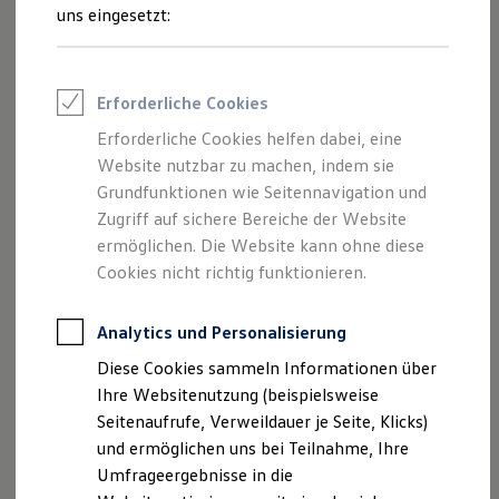
Reifenpakete
uns eingesetzt:
Leasing
Leasing-Angebote
Gebrauchtwagen Leasing
Junge Gebrauchtwagen-Leasing
Erforderliche Cookies
Elektroauto Leasing
Kleinwagen-Leasing
Erforderliche Cookies helfen dabei, eine
Leasing ohne Anzahlung
Der Polo
Website nutzbar zu machen, indem sie
Finanzierung
Autokredit mit Schlussrate
Grundfunktionen wie Seitennavigation und
Versicherungen und Garantien
Zugriff auf sichere Bereiche der Website
Kompakt, wendig und voller Möglichkeiten.
Kfz-Versicherung
ermöglichen. Die Website kann ohne diese
Entdecken Sie den Polo.
Restschuldversicherungen
Garantien
Cookies nicht richtig funktionieren.
Wartungsverträge
Mehr zum Polo erfahren
Geschäftskunden
Professional Class bei Volkswagen
Analytics und Personalisierung
Großkunden
Diese Cookies sammeln Informationen über
Behörden
Direktkunden
Ihre Websitenutzung (beispielsweise
Sonderfahrzeuge
Seitenaufrufe, Verweildauer je Seite, Klicks)
Anpfiff zum Gewinn
und ermöglichen uns bei Teilnahme, Ihre
Elektromobilität
Elektroautos
Umfrageergebnisse in die
ID. Tutorials