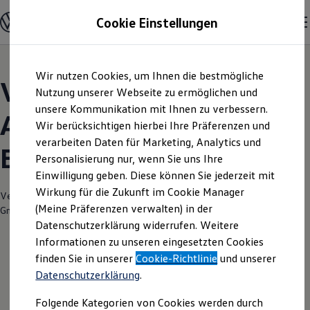
Modelle und Konfigurator
Cookie Einstellungen
Konfigurator
Modelle vergleichen
Konfiguration laden
Zum
Zum
Autosuche
Wir nutzen Cookies, um Ihnen die bestmögliche
Hauptinhalt
Footer
Elektroautos
Volkswagen Modelle |
springen
springen
Nutzung unserer Webseite zu ermöglichen und
ENERGY Sondermodelle
Nutzfahrzeuge
unsere Kommunikation mit Ihnen zu verbessern.
Autohaus Burger
SUV und CUV
Wir berücksichtigen hierbei Ihre Präferenzen und
Familienautos
verarbeiten Daten für Marketing, Analytics und
Kombis
Blaubeuren
Kompaktwagen
Personalisierung nur, wenn Sie uns Ihre
Sportwagen
Einwilligung geben. Diese können Sie jederzeit mit
Schnell verfügbare Fahrzeuge
Angebote und Produkte
Wirkung für die Zukunft im Cookie Manager
Verantwortlich für die Inhalte auf dieser Seite ist die Autohaus Burger
Aktuelle Angebote
(Meine Präferenzen verwalten) in der
GmbH & Co. KG
(
Impressum & Rechtliches
)
E-Auto-Förderung
Datenschutzerklärung widerrufen. Weitere
Volkswagen Marktplatz
Informationen zu unseren eingesetzten Cookies
Die ENERGY Sondermodelle
Junge Gebrauchtwagen und Gebrauchtwagen
finden Sie in unserer
Cookie-Richtlinie
und unserer
Volkswagen Zertifizierte Gebrauchtwagen
Datenschutzerklärung
.
Elektromobilität bei Gebrauchtwagen
Zubehör- und Serviceangebote
Folgende Kategorien von Cookies werden durch
Saisonangebote