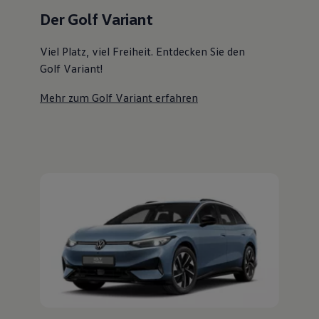
Magazin
Der Golf Variant
Lifestyle
Transport
Familie
Viel Platz, viel Freiheit. Entdecken Sie den
Elektromobilität
Golf Variant!
Volkswagen R
Pannen- und Unfallhilfe
Mehr zum Golf Variant erfahren
Volkswagen Kundenbetreuung