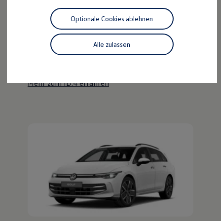
Motorenöl und Flüssigkeiten
Räder und Reifen
Optionale Cookies ablehnen
Pannen- und Unfallhilfe
Der ID.4
Economy Service
Volkswagen Teile
Alle zulassen
Kraftvoll wie ein SUV, nachhaltig wie ein ID.
Zubehör
Modellspezifisches Zubehör
Entdecken Sie den ID.4!
Schutz und Pflege
Transport
Mehr zum ID.4 erfahren
Entertainment und Elektronik
Individualisieren
Wallbox und Ladekabel
Digitale Extras
Dienste für Ihr Modell finden
Volkswagen Apps, Login und Shop
Handy und Fahrzeug verbinden
Updates für Software, Karten und Radio
Über Ihr Auto
Vorgängermodelle
Kundeninformationen
Volkswagen Kundenbetreuung
Warn- und Kontrollleuchten
Assistenzsysteme
Digitale Betriebsanleitung
Live Beratung