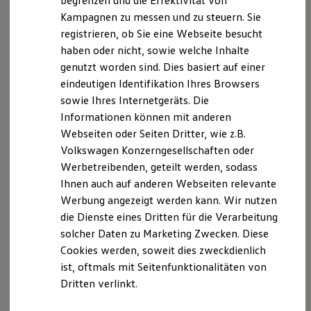
begrenzen und die Effektivität von
Hybridautos
Kampagnen zu messen und zu steuern. Sie
Marke und Erlebnis
registrieren, ob Sie eine Webseite besucht
Volkswagen R und R Experience
R-Modelle
haben oder nicht, sowie welche Inhalte
R Experience
Der T-Cross
genutzt worden sind. Dies basiert auf einer
Driving Experience
eindeutigen Identifikation Ihres Browsers
Volkswagen entdecken
Wendig, flexibel, vielseitig. Entdecken Sie den
Werkbesichtigung
sowie Ihres Internetgeräts. Die
Factory visit
T‑Cross.
Informationen können mit anderen
Lifestyle Shop
Webseiten oder Seiten Dritter, wie z.B.
T-Roc Kollektion
Mehr zum T-Cross erfahren
Golf Kollektion
Volkswagen Konzerngesellschaften oder
ID. Kollektion
Werbetreibenden, geteilt werden, sodass
Volkswagen Kollektion
Ihnen auch auf anderen Webseiten relevante
R-Kollektion
GTI Kollektion
Werbung angezeigt werden kann. Wir nutzen
Fußball Drop
die Dienste eines Dritten für die Verarbeitung
we drive football
solcher Daten zu Marketing Zwecken. Diese
#wedriveproud
Besitzer und Service
Cookies werden, soweit dies zweckdienlich
myVolkswagen
ist, oftmals mit Seitenfunktionalitäten von
Software Updates
Dritten verlinkt.
Service und Ersatzteile
Inspektion und HU/AU
Reparaturen und Checks