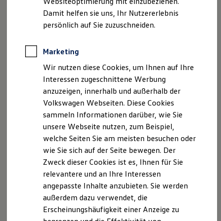
Websiteoptimierung mit einzubeziehen.
Elektrofahrzeugkonzepte
Damit helfen sie uns, Ihr Nutzererlebnis
ID. EVERY1
Reichweite
persönlich auf Sie zuzuschneiden.
Reichweite der ID. Modelle
Reichweite im Winter
Rekuperation
Marketing
Der neue ID.3 Neo
Laden
Wir nutzen diese Cookies, um Ihnen auf Ihre
Laden unterwegs
Laden Zuhause
Interessen zugeschnittene Werbung
So geht neu. Klar im Design. Stark im Alltag.
Ladestationen finden
anzuzeigen, innerhalb und außerhalb der
Entdecken Sie jetzt den neuen ID.3 Neo!
Ladezeitensimulator
Volkswagen Webseiten. Diese Cookies
Batterie
Sicherheit
Mehr zum ID.3 Neo erfahren
sammeln Informationen darüber, wie Sie
Garantie und Lebensdauer
unsere Webseite nutzen, zum Beispiel,
Nachhaltigkeit
welche Seiten Sie am meisten besuchen oder
Technologie
Kosten und Kauf
wie Sie sich auf der Seite bewegen. Der
Verbrauchskosten
Zweck dieser Cookies ist es, Ihnen für Sie
Kaufoptionen
relevantere und an Ihre Interessen
E-Auto-Förderung
Software und Konnektivität
angepasste Inhalte anzubieten. Sie werden
Die ID. Software 6
außerdem dazu verwendet, die
ID. Software Versionen und Updates
Erscheinungshäufigkeit einer Anzeige zu
Digitale Extras
Schnittstellen zu Ihrem ID.