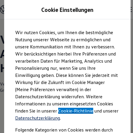
Modelle und Konfigurator
Cookie Einstellungen
Konfigurator
Modelle vergleichen
Konfiguration laden
Zum
Zum
Autosuche
Wir nutzen Cookies, um Ihnen die bestmögliche
Hauptinhalt
Footer
Elektroautos
Volkswagen Modelle |
springen
springen
Nutzung unserer Webseite zu ermöglichen und
ENERGY Sondermodelle
Nutzfahrzeuge
unsere Kommunikation mit Ihnen zu verbessern.
Autohaus Elitzsch
SUV und CUV
Wir berücksichtigen hierbei Ihre Präferenzen und
Familienautos
verarbeiten Daten für Marketing, Analytics und
Kombis
Hoyerswerda
Kompaktwagen
Personalisierung nur, wenn Sie uns Ihre
Sportwagen
Einwilligung geben. Diese können Sie jederzeit mit
Schnell verfügbare Fahrzeuge
Angebote und Produkte
Wirkung für die Zukunft im Cookie Manager
Verantwortlich für die Inhalte auf dieser Seite ist die Autohaus Elitzsch
Aktuelle Angebote
(Meine Präferenzen verwalten) in der
GmbH
(
Impressum & Rechtliches
)
E-Auto-Förderung
Datenschutzerklärung widerrufen. Weitere
Volkswagen Marktplatz
Informationen zu unseren eingesetzten Cookies
Die ENERGY Sondermodelle
Junge Gebrauchtwagen und Gebrauchtwagen
finden Sie in unserer
Cookie-Richtlinie
und unserer
Volkswagen Zertifizierte Gebrauchtwagen
Datenschutzerklärung
.
Elektromobilität bei Gebrauchtwagen
Zubehör- und Serviceangebote
Folgende Kategorien von Cookies werden durch
Saisonangebote