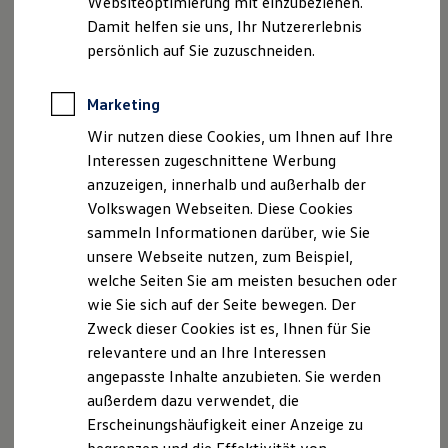
Websiteoptimierung mit einzubeziehen.
Elektrofahrzeugkonzepte
Damit helfen sie uns, Ihr Nutzererlebnis
ID. EVERY1
Reichweite
persönlich auf Sie zuzuschneiden.
Reichweite der ID. Modelle
Reichweite im Winter
Rekuperation
Marketing
Der neue ID.3 Neo
Laden
Wir nutzen diese Cookies, um Ihnen auf Ihre
Laden unterwegs
Laden Zuhause
Interessen zugeschnittene Werbung
So geht neu. Klar im Design. Stark im Alltag.
Ladestationen finden
anzuzeigen, innerhalb und außerhalb der
Entdecken Sie jetzt den neuen ID.3 Neo!
Ladezeitensimulator
Volkswagen Webseiten. Diese Cookies
Batterie
Sicherheit
Mehr zum ID.3 Neo erfahren
sammeln Informationen darüber, wie Sie
Garantie und Lebensdauer
unsere Webseite nutzen, zum Beispiel,
Nachhaltigkeit
welche Seiten Sie am meisten besuchen oder
Technologie
Kosten und Kauf
wie Sie sich auf der Seite bewegen. Der
Verbrauchskosten
Zweck dieser Cookies ist es, Ihnen für Sie
Kaufoptionen
relevantere und an Ihre Interessen
E-Auto-Förderung
Software und Konnektivität
angepasste Inhalte anzubieten. Sie werden
Die ID. Software 6
außerdem dazu verwendet, die
ID. Software Versionen und Updates
Erscheinungshäufigkeit einer Anzeige zu
Digitale Extras
Schnittstellen zu Ihrem ID.