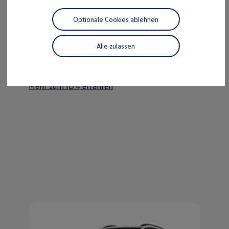
Motorenöl und Flüssigkeiten
Räder und Reifen
Optionale Cookies ablehnen
Pannen- und Unfallhilfe
Der ID.4
Economy Service
Volkswagen Teile
Alle zulassen
Kraftvoll wie ein SUV, nachhaltig wie ein ID.
Zubehör
Modellspezifisches Zubehör
Entdecken Sie den ID.4!
Schutz und Pflege
Transport
Mehr zum ID.4 erfahren
Entertainment und Elektronik
Individualisieren
Wallbox und Ladekabel
Digitale Extras
Dienste für Ihr Modell finden
Volkswagen Apps, Login und Shop
Handy und Fahrzeug verbinden
Updates für Software, Karten und Radio
Über Ihr Auto
Vorgängermodelle
Kundeninformationen
Volkswagen Kundenbetreuung
Warn- und Kontrollleuchten
Assistenzsysteme
Digitale Betriebsanleitung
Live Beratung