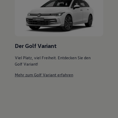
Magazin
Der Golf Variant
Lifestyle
Transport
Familie
Viel Platz, viel Freiheit. Entdecken Sie den
Elektromobilität
Golf Variant!
Volkswagen R
Pannen- und Unfallhilfe
Mehr zum Golf Variant erfahren
Volkswagen Kundenbetreuung