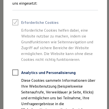
Reifenpakete
uns eingesetzt:
Leasing
Leasing-Angebote
Gebrauchtwagen Leasing
Junge Gebrauchtwagen-Leasing
Erforderliche Cookies
Elektroauto Leasing
Kleinwagen-Leasing
Erforderliche Cookies helfen dabei, eine
Leasing ohne Anzahlung
Der Polo
Website nutzbar zu machen, indem sie
Finanzierung
Autokredit mit Schlussrate
Grundfunktionen wie Seitennavigation und
Versicherungen und Garantien
Zugriff auf sichere Bereiche der Website
Kompakt, wendig und voller Möglichkeiten.
Kfz-Versicherung
ermöglichen. Die Website kann ohne diese
Entdecken Sie den Polo.
Restschuldversicherungen
Garantien
Cookies nicht richtig funktionieren.
Wartungsverträge
Mehr zum Polo erfahren
Geschäftskunden
Professional Class bei Volkswagen
Analytics und Personalisierung
Großkunden
Diese Cookies sammeln Informationen über
Behörden
Direktkunden
Ihre Websitenutzung (beispielsweise
Sonderfahrzeuge
Seitenaufrufe, Verweildauer je Seite, Klicks)
Anpfiff zum Gewinn
und ermöglichen uns bei Teilnahme, Ihre
Elektromobilität
Elektroautos
Umfrageergebnisse in die
ID. Tutorials