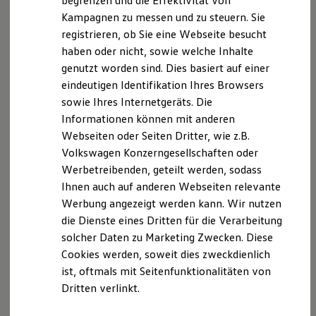
begrenzen und die Effektivität von
Hybridautos
Kampagnen zu messen und zu steuern. Sie
Marke und Erlebnis
registrieren, ob Sie eine Webseite besucht
Volkswagen R und R Experience
R-Modelle
haben oder nicht, sowie welche Inhalte
R Experience
Der T-Cross
genutzt worden sind. Dies basiert auf einer
Driving Experience
eindeutigen Identifikation Ihres Browsers
Volkswagen entdecken
Wendig, flexibel, vielseitig. Entdecken Sie den
Werkbesichtigung
sowie Ihres Internetgeräts. Die
Factory visit
T‑Cross.
Informationen können mit anderen
Lifestyle Shop
Webseiten oder Seiten Dritter, wie z.B.
T-Roc Kollektion
Mehr zum T-Cross erfahren
Golf Kollektion
Volkswagen Konzerngesellschaften oder
ID. Kollektion
Werbetreibenden, geteilt werden, sodass
Volkswagen Kollektion
Ihnen auch auf anderen Webseiten relevante
R-Kollektion
GTI Kollektion
Werbung angezeigt werden kann. Wir nutzen
Fußball Drop
die Dienste eines Dritten für die Verarbeitung
we drive football
solcher Daten zu Marketing Zwecken. Diese
#wedriveproud
Besitzer und Service
Cookies werden, soweit dies zweckdienlich
myVolkswagen
ist, oftmals mit Seitenfunktionalitäten von
Software Updates
Dritten verlinkt.
Service und Ersatzteile
Inspektion und HU/AU
Reparaturen und Checks