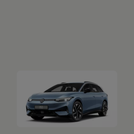
Der ID.7 Tourer
Jetzt ID.7 Tourer Probefahrt vereinbaren
Ihre
nächsten
Schritte
Probefahrt vereinbaren
Fahrzeugangebot anfordern