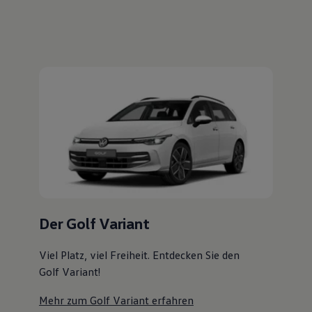
Magazin
Der Golf Variant
Lifestyle
Transport
Familie
Viel Platz, viel Freiheit. Entdecken Sie den
Elektromobilität
Golf Variant!
Volkswagen R
Pannen- und Unfallhilfe
Mehr zum Golf Variant erfahren
Volkswagen Kundenbetreuung