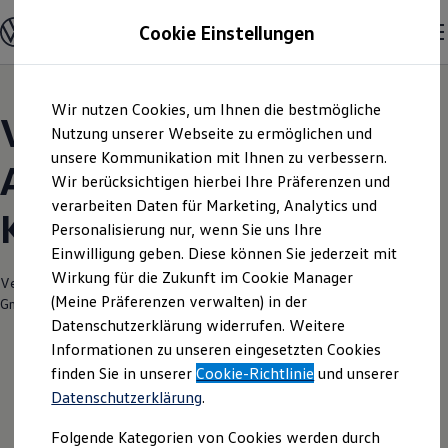
Modelle und Konfigurator
Cookie Einstellungen
Konfigurator
Modelle vergleichen
Konfiguration laden
Zum
Zum
Autosuche
Wir nutzen Cookies, um Ihnen die bestmögliche
Hauptinhalt
Footer
Elektroautos
Volkswagen Modelle |
springen
springen
Nutzung unserer Webseite zu ermöglichen und
ENERGY Sondermodelle
Nutzfahrzeuge
unsere Kommunikation mit Ihnen zu verbessern.
Autohaus Elitzsch
SUV und CUV
Wir berücksichtigen hierbei Ihre Präferenzen und
Familienautos
verarbeiten Daten für Marketing, Analytics und
Kombis
Kamenz
Kompaktwagen
Personalisierung nur, wenn Sie uns Ihre
Sportwagen
Einwilligung geben. Diese können Sie jederzeit mit
Schnell verfügbare Fahrzeuge
Angebote und Produkte
Wirkung für die Zukunft im Cookie Manager
Verantwortlich für die Inhalte auf dieser Seite ist die Autohaus Elitzsch
Aktuelle Angebote
(Meine Präferenzen verwalten) in der
GmbH
(
Impressum & Rechtliches
)
E-Auto-Förderung
Datenschutzerklärung widerrufen. Weitere
Volkswagen Marktplatz
Informationen zu unseren eingesetzten Cookies
Die ENERGY Sondermodelle
Junge Gebrauchtwagen und Gebrauchtwagen
finden Sie in unserer
Cookie-Richtlinie
und unserer
Volkswagen Zertifizierte Gebrauchtwagen
Datenschutzerklärung
.
Elektromobilität bei Gebrauchtwagen
Zubehör- und Serviceangebote
Folgende Kategorien von Cookies werden durch
Saisonangebote