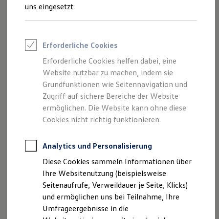
Reifenpakete
uns eingesetzt:
Leasing
Leasing-Angebote
Gebrauchtwagen Leasing
Junge Gebrauchtwagen-Leasing
Erforderliche Cookies
Elektroauto Leasing
Kleinwagen-Leasing
Erforderliche Cookies helfen dabei, eine
Leasing ohne Anzahlung
Der Polo
Website nutzbar zu machen, indem sie
Finanzierung
Autokredit mit Schlussrate
Grundfunktionen wie Seitennavigation und
Versicherungen und Garantien
Zugriff auf sichere Bereiche der Website
Kompakt, wendig und voller Möglichkeiten.
Kfz-Versicherung
ermöglichen. Die Website kann ohne diese
Entdecken Sie den Polo.
Restschuldversicherungen
Garantien
Cookies nicht richtig funktionieren.
Wartungsverträge
Mehr zum Polo erfahren
Geschäftskunden
Professional Class bei Volkswagen
Analytics und Personalisierung
Großkunden
Diese Cookies sammeln Informationen über
Behörden
Direktkunden
Ihre Websitenutzung (beispielsweise
Sonderfahrzeuge
Seitenaufrufe, Verweildauer je Seite, Klicks)
Anpfiff zum Gewinn
und ermöglichen uns bei Teilnahme, Ihre
Elektromobilität
Elektroautos
Umfrageergebnisse in die
ID. Tutorials