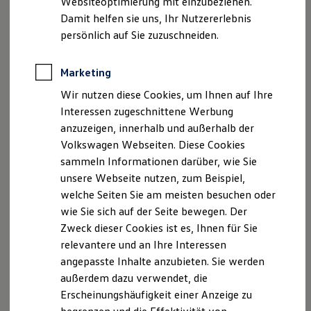
Websiteoptimierung mit einzubeziehen.
Elektrofahrzeugkonzepte
Damit helfen sie uns, Ihr Nutzererlebnis
ID. EVERY1
Reichweite
persönlich auf Sie zuzuschneiden.
Reichweite der ID. Modelle
Reichweite im Winter
Rekuperation
Marketing
Der neue ID.3 Neo
Laden
Wir nutzen diese Cookies, um Ihnen auf Ihre
Laden unterwegs
Laden Zuhause
Interessen zugeschnittene Werbung
So geht neu. Klar im Design. Stark im Alltag.
Ladestationen finden
anzuzeigen, innerhalb und außerhalb der
Entdecken Sie jetzt den neuen ID.3 Neo!
Ladezeitensimulator
Volkswagen Webseiten. Diese Cookies
Batterie
Sicherheit
Mehr zum ID.3 Neo erfahren
sammeln Informationen darüber, wie Sie
Garantie und Lebensdauer
unsere Webseite nutzen, zum Beispiel,
Nachhaltigkeit
welche Seiten Sie am meisten besuchen oder
Technologie
Kosten und Kauf
wie Sie sich auf der Seite bewegen. Der
Verbrauchskosten
Zweck dieser Cookies ist es, Ihnen für Sie
Kaufoptionen
relevantere und an Ihre Interessen
E-Auto-Förderung
Software und Konnektivität
angepasste Inhalte anzubieten. Sie werden
Die ID. Software 6
außerdem dazu verwendet, die
ID. Software Versionen und Updates
Erscheinungshäufigkeit einer Anzeige zu
Digitale Extras
Schnittstellen zu Ihrem ID.