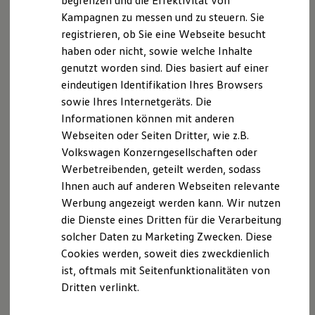
begrenzen und die Effektivität von
Hybridautos
Kampagnen zu messen und zu steuern. Sie
Marke und Erlebnis
registrieren, ob Sie eine Webseite besucht
Volkswagen R und R Experience
R-Modelle
haben oder nicht, sowie welche Inhalte
R Experience
Der T-Cross
genutzt worden sind. Dies basiert auf einer
Driving Experience
eindeutigen Identifikation Ihres Browsers
Volkswagen entdecken
Wendig, flexibel, vielseitig. Entdecken Sie den
Werkbesichtigung
sowie Ihres Internetgeräts. Die
Factory visit
T‑Cross.
Informationen können mit anderen
Lifestyle Shop
Webseiten oder Seiten Dritter, wie z.B.
T-Roc Kollektion
Mehr zum T-Cross erfahren
Golf Kollektion
Volkswagen Konzerngesellschaften oder
ID. Kollektion
Werbetreibenden, geteilt werden, sodass
Volkswagen Kollektion
Ihnen auch auf anderen Webseiten relevante
R-Kollektion
GTI Kollektion
Werbung angezeigt werden kann. Wir nutzen
Fußball Drop
die Dienste eines Dritten für die Verarbeitung
we drive football
solcher Daten zu Marketing Zwecken. Diese
#wedriveproud
Besitzer und Service
Cookies werden, soweit dies zweckdienlich
myVolkswagen
ist, oftmals mit Seitenfunktionalitäten von
Software Updates
Dritten verlinkt.
Service und Ersatzteile
Inspektion und HU/AU
Reparaturen und Checks