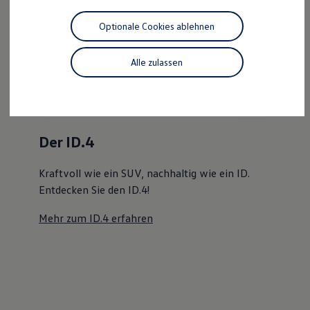
Motorenöl und Flüssigkeiten
Räder und Reifen
Optionale Cookies ablehnen
Pannen- und Unfallhilfe
Der ID.4
Economy Service
Volkswagen Teile
Alle zulassen
Kraftvoll wie ein SUV, nachhaltig wie ein ID.
Zubehör
Modellspezifisches Zubehör
Entdecken Sie den ID.4!
Schutz und Pflege
Transport
Mehr zum ID.4 erfahren
Entertainment und Elektronik
Individualisieren
Wallbox und Ladekabel
Digitale Extras
Dienste für Ihr Modell finden
Volkswagen Apps, Login und Shop
Handy und Fahrzeug verbinden
Updates für Software, Karten und Radio
Über Ihr Auto
Vorgängermodelle
Kundeninformationen
Volkswagen Kundenbetreuung
Warn- und Kontrollleuchten
Assistenzsysteme
Digitale Betriebsanleitung
Live Beratung